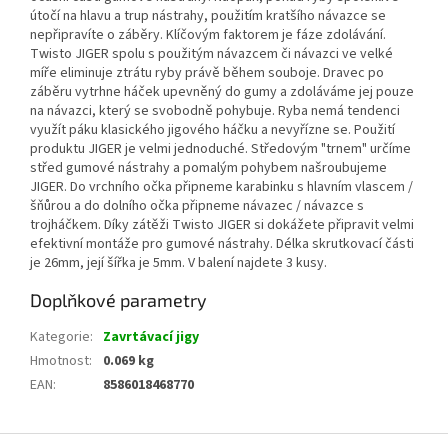
útočí na hlavu a trup nástrahy, použitím kratšího návazce se
nepřipravíte o záběry. Klíčovým faktorem je fáze zdolávání.
Twisto JIGER spolu s použitým návazcem či návazci ve velké
míře eliminuje ztrátu ryby právě během souboje. Dravec po
záběru vytrhne háček upevněný do gumy a zdoláváme jej pouze
na návazci, který se svobodně pohybuje. Ryba nemá tendenci
využít páku klasického jigového háčku a nevyřízne se. Použití
produktu JIGER je velmi jednoduché. Středovým "trnem" určíme
střed gumové nástrahy a pomalým pohybem našroubujeme
JIGER. Do vrchního očka připneme karabinku s hlavním vlascem /
šňůrou a do dolního očka připneme návazec / návazce s
trojháčkem. Díky zátěži Twisto JIGER si dokážete připravit velmi
efektivní montáže pro gumové nástrahy. Délka skrutkovací části
je 26mm, její šířka je 5mm. V balení najdete 3 kusy.
Doplňkové parametry
Kategorie
:
Zavrtávací jigy
Hmotnost
:
0.069 kg
EAN
:
8586018468770
Z