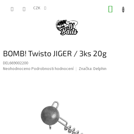
Přejít
NÁKUP
na
CZK
obsah
KOŠÍK
BOMB! Twisto JIGER / 3ks 20g
DEL669002200
Průměrné
Neohodnoceno
Podrobnosti hodnocení
Značka:
Delphin
hodnocení
produktu
je
0,0
z
5
hvězdiček.