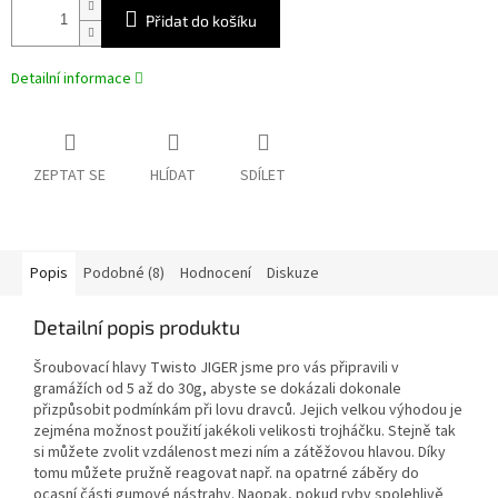
Přidat do košíku
Detailní informace
ZEPTAT SE
HLÍDAT
SDÍLET
Popis
Podobné (8)
Hodnocení
Diskuze
Detailní popis produktu
Šroubovací hlavy Twisto JIGER jsme pro vás připravili v
gramážích od 5 až do 30g, abyste se dokázali dokonale
přizpůsobit podmínkám při lovu dravců. Jejich velkou výhodou je
zejména možnost použití jakékoli velikosti trojháčku. Stejně tak
si můžete zvolit vzdálenost mezi ním a zátěžovou hlavou. Díky
tomu můžete pružně reagovat např. na opatrné záběry do
ocasní části gumové nástrahy. Naopak, pokud ryby spolehlivě