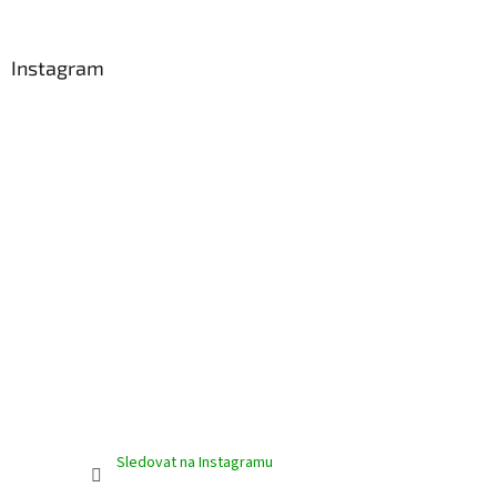
á
p
a
Instagram
t
í
Sledovat na Instagramu