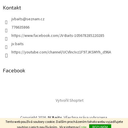
Kontakt
jvbaits
@
seznam.cz
776635866
https://www.facebook.com/JV-Baits-105678285220285
jv.baits
https://youtube.com/channel/UCVlncIvz1F97JKSMYh_d96A
Facebook
Vytvořil Shoptet
Copyright 2026
JV Baits
. Všechna práva vyhrazena.
Tento web používá soubory cookie. Dalším procházením tohoto webu vyjadřujete
souhlas s jejich používáním.. Více informací
zde
.
ROZUMÍM