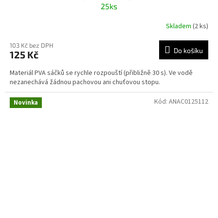
25ks
Skladem
(2 ks)
103 Kč bez DPH
Do košíku
125 Kč
Materiál PVA sáčků se rychle rozpouští (přibližně 30 s). Ve vodě
nezanechává žádnou pachovou ani chuťovou stopu.
Kód:
ANAC0125112
Novinka