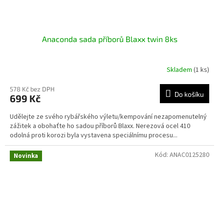
Anaconda sada příborů Blaxx twin 8ks
Skladem
(1 ks)
578 Kč bez DPH
Do košíku
699 Kč
Udělejte ze svého rybářského výletu/kempování nezapomenutelný
zážitek a obohaťte ho sadou příborů Blaxx. Nerezová ocel 410
odolná proti korozi byla vystavena speciálnímu procesu...
Kód:
ANAC0125280
Novinka