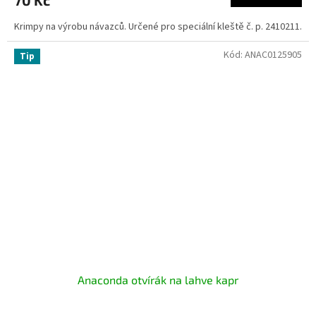
70 Kč
Krimpy na výrobu návazců. Určené pro speciální kleště č. p. 2410211.
Kód:
ANAC0125905
Tip
Anaconda otvírák na lahve kapr