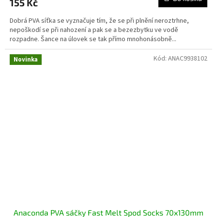
155 Kč
Dobrá PVA síťka se vyznačuje tím, že se při plnění neroztrhne,
nepoškodí se při nahození a pak se a bezezbytku ve vodě
rozpadne. Šance na úlovek se tak přímo mnohonásobně...
Kód:
ANAC9938102
Novinka
Anaconda PVA sáčky Fast Melt Spod Socks 70x130mm