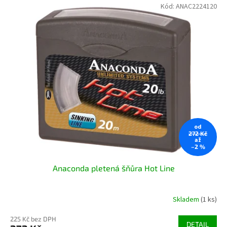
Kód:
ANAC2224120
od
272 Kč
až
–2 %
Anaconda pletená šňůra Hot Line
Skladem
(1 ks)
225 Kč bez DPH
DETAIL