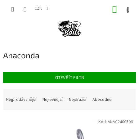
Přejít
NÁKUP
na
CZK
obsah
KOŠÍK
Anaconda
OTEVŘÍT FILTR
Ř
a
Nejprodávanější
Nejlevnější
Nejdražší
Abecedně
z
e
V
n
Kód:
ANAC2400506
ý
í
p
p