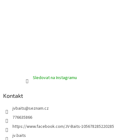
p
i
s
u
Sledovat na Instagramu
Kontakt
jvbaits
@
seznam.cz
776635866
https://www.facebook.com/JV-Baits-105678285220285
jv.baits