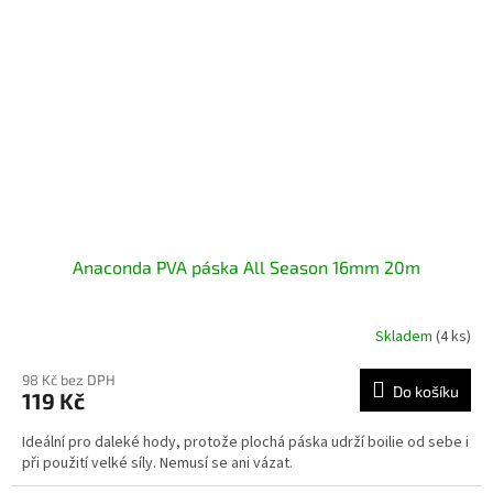
Anaconda PVA páska All Season 16mm 20m
Skladem
(4 ks)
98 Kč bez DPH
Do košíku
119 Kč
Ideální pro daleké hody, protože plochá páska udrží boilie od sebe i
při použití velké síly. Nemusí se ani vázat.