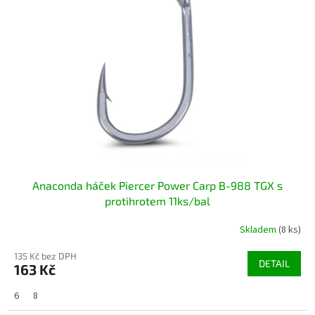
i
r
s
o
p
d
r
u
o
k
d
t
u
ů
k
t
ů
Anaconda háček Piercer Power Carp B-988 TGX s
protihrotem 11ks/bal
Skladem
(8 ks)
135 Kč bez DPH
DETAIL
163 Kč
6
8