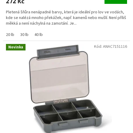
272 Kč
Pletená šňůra nenápadné barvy, která je ideální pro lov ve vodách,
kde se nalézá mnoho překážek, např. kamenů nebo mušlí. Není příliš
měkká a není náchylná na zamotání. Je...
20 lb
30 lb
40 lb
Kód:
ANAC7151116
Novinka