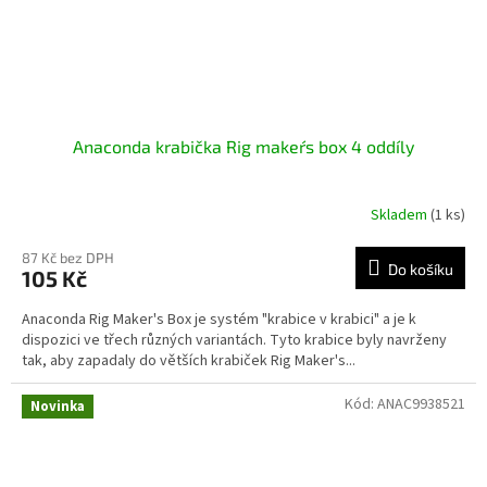
Anaconda krabička Rig maker´s box 4 oddíly
Skladem
(1 ks)
87 Kč bez DPH
Do košíku
105 Kč
Anaconda Rig Maker's Box je systém "krabice v krabici" a je k
dispozici ve třech různých variantách. Tyto krabice byly navrženy
tak, aby zapadaly do větších krabiček Rig Maker's...
Kód:
ANAC9938521
Novinka