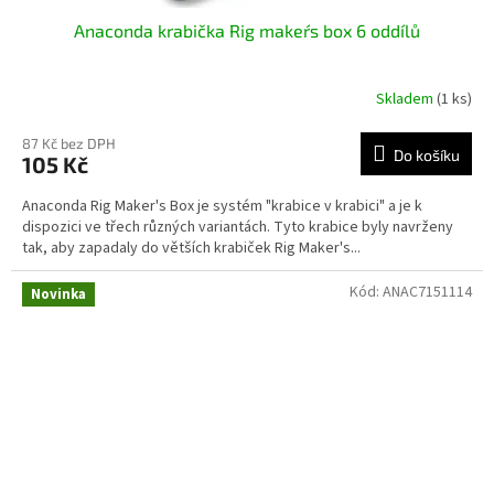
Anaconda krabička Rig maker´s box 6 oddílů
Skladem
(1 ks)
87 Kč bez DPH
Do košíku
105 Kč
Anaconda Rig Maker's Box je systém "krabice v krabici" a je k
dispozici ve třech různých variantách. Tyto krabice byly navrženy
tak, aby zapadaly do větších krabiček Rig Maker's...
Kód:
ANAC7151114
Novinka