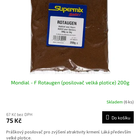
i
r
s
o
p
d
r
u
o
k
d
t
u
ů
k
t
ů
Mondial - F Rotaugen (posilovač velká plotice) 200g
Skladem
(6 ks)
67 Kč bez DPH
Do košíku
75 Kč
Práškový posilovač pro zvýšení atraktivity krmení. Láká především
velké plotice.