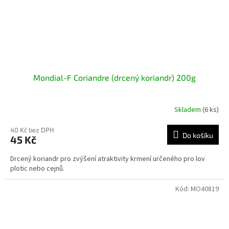
Mondial-F Coriandre (drcený koriandr) 200g
Skladem
(6 ks)
40 Kč bez DPH
Do košíku
45 Kč
Drcený koriandr pro zvýšení atraktivity krmení určeného pro lov
plotic nebo cejnů.
Kód:
MO40819