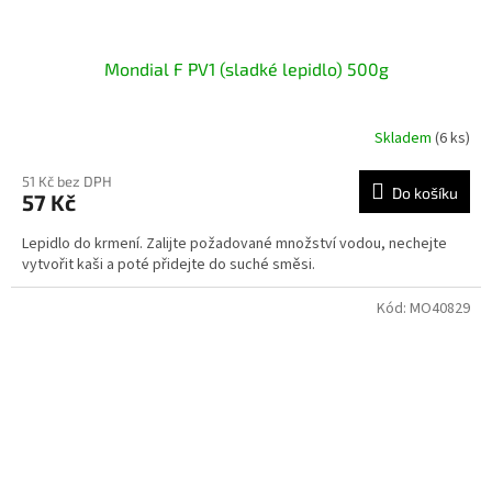
Mondial F PV1 (sladké lepidlo) 500g
Skladem
(6 ks)
51 Kč bez DPH
Do košíku
57 Kč
Lepidlo do krmení. Zalijte požadované množství vodou, nechejte
vytvořit kaši a poté přidejte do suché směsi.
Kód:
MO40829