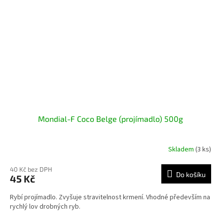
Mondial-F Coco Belge (projímadlo) 500g
Skladem
(3 ks)
40 Kč bez DPH
Do košíku
45 Kč
Rybí projímadlo. Zvyšuje stravitelnost krmení. Vhodné především na
rychlý lov drobných ryb.