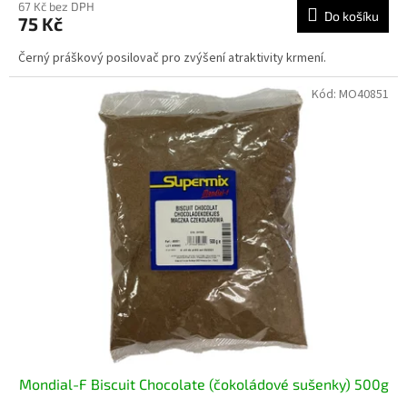
67 Kč bez DPH
Do košíku
75 Kč
Černý práškový posilovač pro zvýšení atraktivity krmení.
Kód:
MO40851
Mondial-F Biscuit Chocolate (čokoládové sušenky) 500g