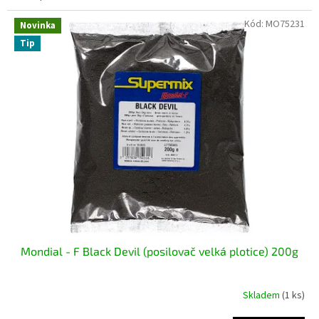
Kód:
MO75231
Novinka
Tip
Mondial - F Black Devil (posilovač velká plotice) 200g
Skladem
(1 ks)