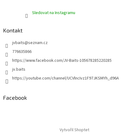
Sledovat na Instagramu
Kontakt
jvbaits
@
seznam.cz
776635866
https://www.facebook.com/JV-Baits-105678285220285
jv.baits
https://youtube.com/channel/UCVlncIvz1F97JKSMYh_d96A
Facebook
Vytvořil Shoptet