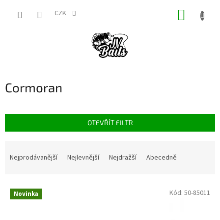
Přejít
NÁKUP
na
CZK
obsah
KOŠÍK
Cormoran
OTEVŘÍT FILTR
Ř
a
Nejprodávanější
Nejlevnější
Nejdražší
Abecedně
z
e
V
n
Kód:
50-85011
Novinka
ý
í
p
p