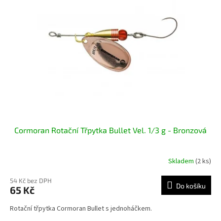
i
r
s
o
p
d
r
u
o
k
d
t
u
ů
k
t
ů
Cormoran Rotační Třpytka Bullet Vel. 1/3 g - Bronzová
Skladem
(2 ks)
54 Kč bez DPH
Do košíku
65 Kč
Rotační třpytka Cormoran Bullet s jednoháčkem.