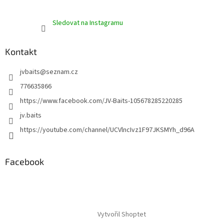
Sledovat na Instagramu
Kontakt
jvbaits
@
seznam.cz
776635866
https://www.facebook.com/JV-Baits-105678285220285
jv.baits
https://youtube.com/channel/UCVlncIvz1F97JKSMYh_d96A
Facebook
Vytvořil Shoptet