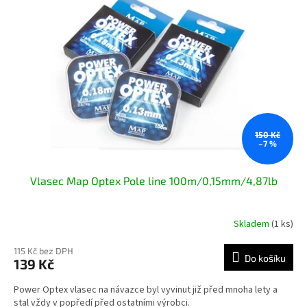
i
r
s
o
p
d
r
u
o
k
d
t
u
ů
k
t
ů
150 Kč
–7 %
Vlasec Map Optex Pole line 100m/0,15mm/4,87lb
Skladem
(1 ks)
115 Kč bez DPH
Do košíku
139 Kč
Power Optex vlasec na návazce byl vyvinut již před mnoha lety a
stal vždy v popředí před ostatními výrobci.