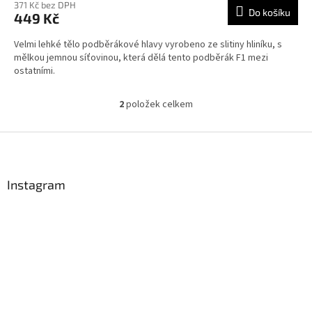
371 Kč bez DPH
Do košíku
449 Kč
Velmi lehké tělo podběrákové hlavy vyrobeno ze slitiny hliníku, s
mělkou jemnou síťovinou, která dělá tento podběrák F1 mezi
ostatními.
2
položek celkem
O
v
l
Z
á
á
d
p
a
a
Instagram
c
t
í
í
p
r
v
k
y
v
ý
p