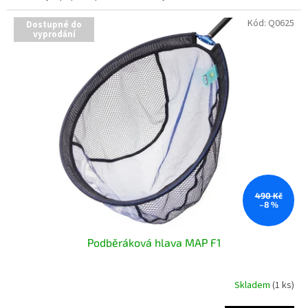
Kód:
Q0625
Dostupné do
vyprodání
490 Kč
–8 %
Podběráková hlava MAP F1
Skladem
(1 ks)