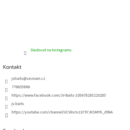
i
s
u
Sledovat na Instagramu
Kontakt
jvbaits
@
seznam.cz
776635866
https://www.facebook.com/JV-Baits-105678285220285
jv.baits
https://youtube.com/channel/UCVlncIvz1F97JKSMYh_d96A