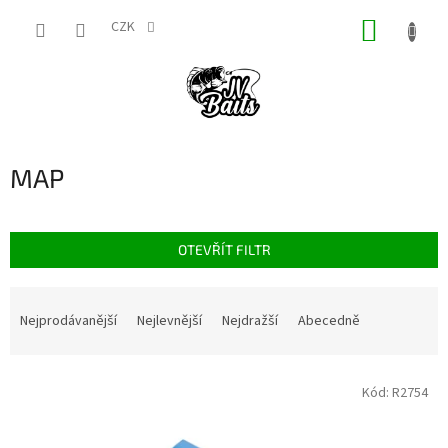
Přejít
NÁKUP
na
CZK
obsah
KOŠÍK
MAP
OTEVŘÍT FILTR
Ř
a
Nejprodávanější
Nejlevnější
Nejdražší
Abecedně
z
e
V
n
Kód:
R2754
ý
í
p
p