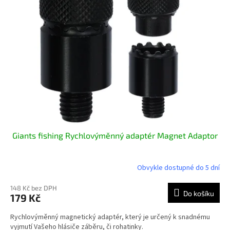
i
r
s
o
p
d
r
u
o
k
d
t
u
ů
k
t
ů
Giants fishing Rychlovýměnný adaptér Magnet Adaptor
Obvykle dostupné do 5 dní
148 Kč bez DPH
Do košíku
179 Kč
Rychlovýměnný magnetický adaptér, který je určený k snadnému
vyjmutí Vašeho hlásiče záběru, či rohatinky.