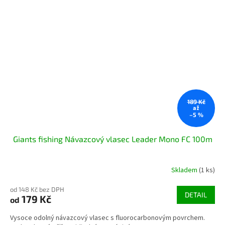
189 Kč
až
–5 %
Giants fishing Návazcový vlasec Leader Mono FC 100m
Skladem
(1 ks)
od 148 Kč bez DPH
DETAIL
179 Kč
od
Vysoce odolný návazcový vlasec s fluorocarbonovým povrchem.