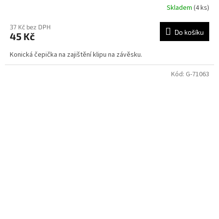
Skladem
(4 ks)
37 Kč bez DPH
Do košíku
45 Kč
Konická čepička na zajištění klipu na závěsku.
Kód:
G-71063