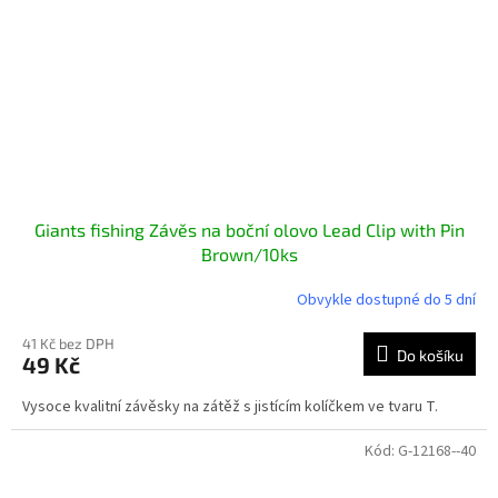
Giants fishing Závěs na boční olovo Lead Clip with Pin
Brown/10ks
Obvykle dostupné do 5 dní
41 Kč bez DPH
Do košíku
49 Kč
Vysoce kvalitní závěsky na zátěž s jistícím kolíčkem ve tvaru T.
Kód:
G-12168--40