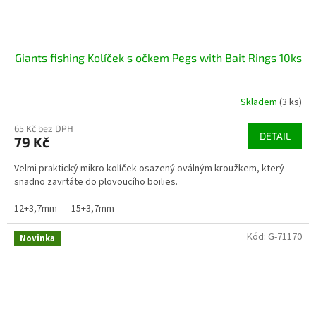
Giants fishing Kolíček s očkem Pegs with Bait Rings 10ks
Skladem
(3 ks)
65 Kč bez DPH
DETAIL
79 Kč
Velmi praktický mikro kolíček osazený oválným kroužkem, který
snadno zavrtáte do plovoucího boilies.
12+3,7mm
15+3,7mm
Kód:
G-71170
Novinka