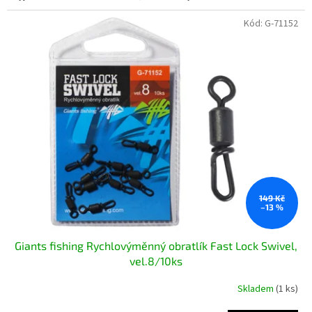
Kód:
G-71152
149 Kč
–13 %
Giants fishing Rychlovýměnný obratlík Fast Lock Swivel,
vel.8/10ks
Skladem
(1 ks)