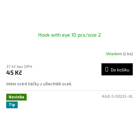
Hook with eye 10 pcs/size 2
Skladem
(1 ks)
37 Kč bez DPH
Do košíku
45 Kč
Velmi ostré háčky z ušlechtilé oceli.
Kód:
G-50232--XL
Novinka
Tip