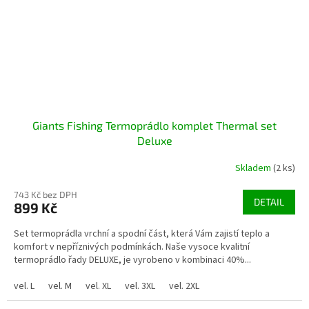
Giants Fishing Termoprádlo komplet Thermal set
Deluxe
Skladem
(2 ks)
743 Kč bez DPH
DETAIL
899 Kč
Set termoprádla vrchní a spodní část, která Vám zajistí teplo a
komfort v nepříznivých podmínkách. Naše vysoce kvalitní
termoprádlo řady DELUXE, je vyrobeno v kombinaci 40%...
vel. L
vel. M
vel. XL
vel. 3XL
vel. 2XL