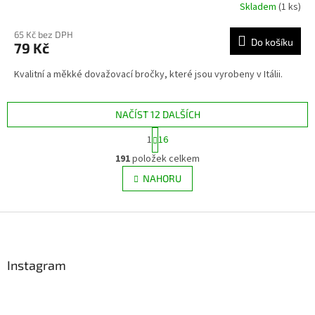
Skladem
(1 ks)
65 Kč bez DPH
Do košíku
79 Kč
Kvalitní a měkké dovažovací bročky, které jsou vyrobeny v Itálii.
NAČÍST 12 DALŠÍCH
S
1
16
t
O
r
191
položek celkem
v
á
l
NAHORU
n
á
k
d
o
v
Z
a
á
c
á
n
í
p
í
p
a
Instagram
r
t
v
í
k
y