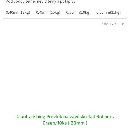
Pod vodou téměř neviditelný a potápivý.
0,40mm(13kg)
0,45mm(15kg)
0,50mm(18kg)
0,55mm(21kg)
0
Kód:
G-71116
Giants fishing Převlek na závěsku Tail Rubbers
Green/10ks ( 20mm )