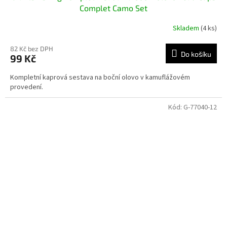
Complet Camo Set
Skladem
(4 ks)
82 Kč bez DPH
Do košíku
99 Kč
Kompletní kaprová sestava na boční olovo v kamuflážovém
provedení.
Kód:
G-77040-12