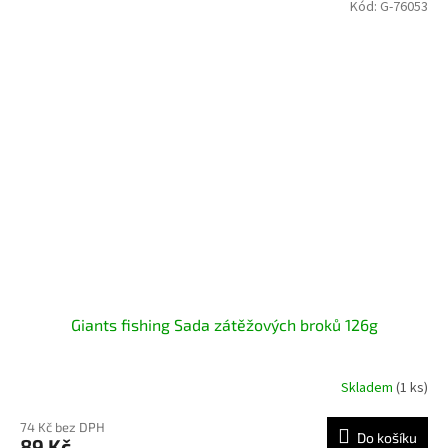
Kód:
G-76053
Giants fishing Sada zátěžových broků 126g
Skladem
(1 ks)
74 Kč bez DPH
Do košíku
89 Kč