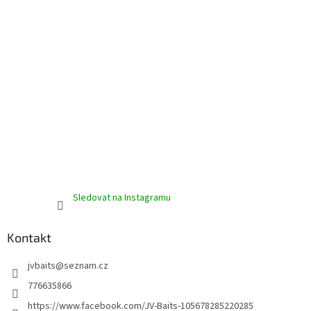
v
ý
p
i
s
u
Sledovat na Instagramu
Kontakt
jvbaits
@
seznam.cz
776635866
https://www.facebook.com/JV-Baits-105678285220285