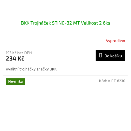
BKK Trojháček STING-32 MT Velikost 2 6ks
Vyprodáno
193 Kč bez DPH
Do košíku
234 Kč
Kvalitní trojháčky značky BKK.
Kód:
A-ET-6230
Novinka