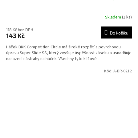
Skladem
(1 ks)
118 Kč bez DPH
Do košíku
143 Kč
Háček BKK Competition Circle má široké rozpětí a povrchovou
úpravu Super Slide SS, který zvyšuje úspěšnost záseku a usnadňuje
nasazení nástrahy na háček. Všechny tyto klíčové...
Kód:
A-BR-0212