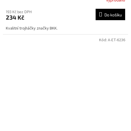
Vyprodáno
193 Kč bez DPH
Do košíku
234 Kč
Kvalitní trojháčky značky BKK.
Kód:
A-ET-6236