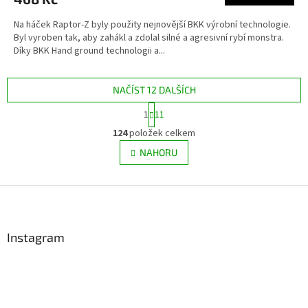
Na háček Raptor-Z byly použity nejnovější BKK výrobní technologie.
Byl vyroben tak, aby zahákl a zdolal silné a agresivní rybí monstra.
Díky BKK Hand ground technologii a...
NAČÍST 12 DALŠÍCH
S
1
11
t
O
r
124
položek celkem
v
á
l
NAHORU
n
á
k
d
o
v
Z
a
á
c
á
n
í
p
í
p
a
Instagram
r
t
v
í
k
y
v