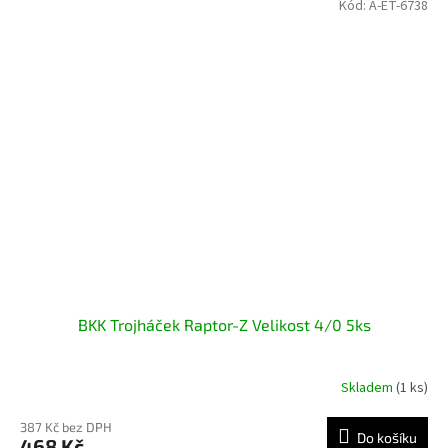
Kód:
A-ET-6738
BKK Trojháček Raptor-Z Velikost 4/0 5ks
Skladem
(1 ks)
387 Kč bez DPH
Do košíku
468 Kč