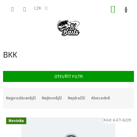
Přejít
NÁKUP
na
CZK
obsah
KOŠÍK
BKK
OTEVŘÍT FILTR
Ř
a
Nejprodávanější
Nejlevnější
Nejdražší
Abecedně
z
e
V
n
Kód:
A-ET-6239
Novinka
ý
í
p
p