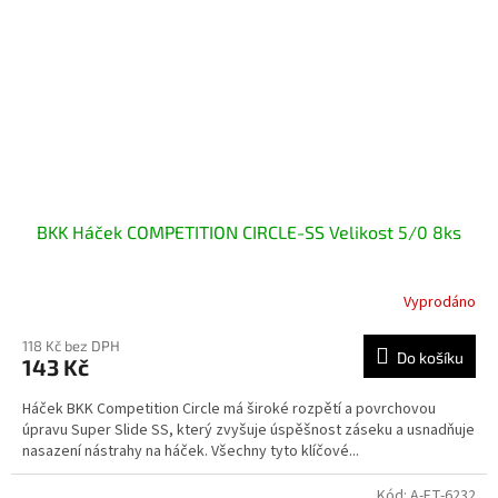
BKK Háček COMPETITION CIRCLE-SS Velikost 5/0 8ks
Vyprodáno
118 Kč bez DPH
Do košíku
143 Kč
Háček BKK Competition Circle má široké rozpětí a povrchovou
úpravu Super Slide SS, který zvyšuje úspěšnost záseku a usnadňuje
nasazení nástrahy na háček. Všechny tyto klíčové...
Kód:
A-ET-6232