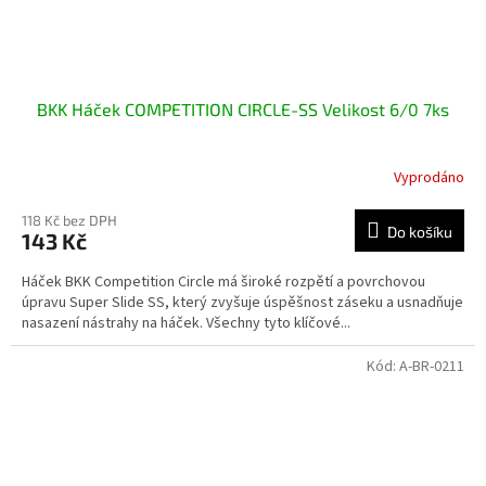
BKK Háček COMPETITION CIRCLE-SS Velikost 6/0 7ks
Vyprodáno
118 Kč bez DPH
Do košíku
143 Kč
Háček BKK Competition Circle má široké rozpětí a povrchovou
úpravu Super Slide SS, který zvyšuje úspěšnost záseku a usnadňuje
nasazení nástrahy na háček. Všechny tyto klíčové...
Kód:
A-BR-0211