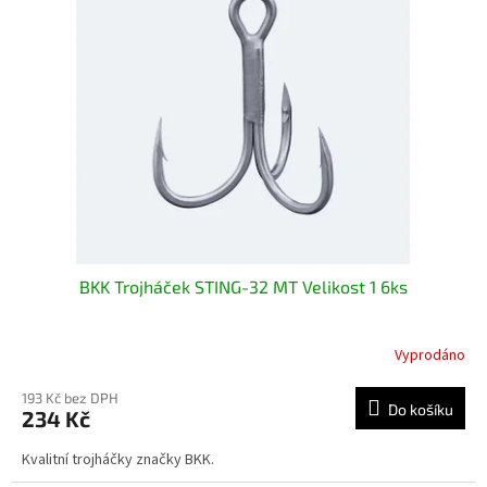
i
r
s
o
p
d
r
u
o
k
d
t
u
ů
k
t
ů
BKK Trojháček STING-32 MT Velikost 1 6ks
Vyprodáno
193 Kč bez DPH
Do košíku
234 Kč
Kvalitní trojháčky značky BKK.