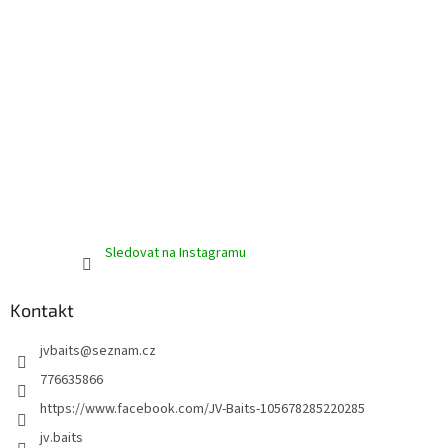
ý
p
i
s
u
Sledovat na Instagramu
Kontakt
jvbaits
@
seznam.cz
776635866
https://www.facebook.com/JV-Baits-105678285220285
jv.baits