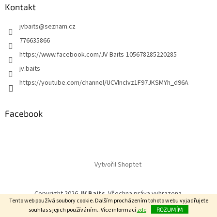
Kontakt
jvbaits
@
seznam.cz
776635866
https://www.facebook.com/JV-Baits-105678285220285
jv.baits
https://youtube.com/channel/UCVlncIvz1F97JKSMYh_d96A
Facebook
Vytvořil Shoptet
Copyright 2026
JV Baits
. Všechna práva vyhrazena.
Tento web používá soubory cookie. Dalším procházením tohoto webu vyjadřujete
souhlas s jejich používáním.. Více informací
zde
.
ROZUMÍM