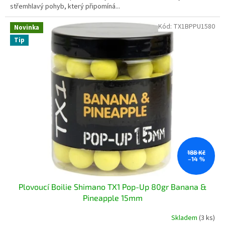
střemhlavý pohyb, který připomíná...
Kód:
TX1BPPU1580
Novinka
Tip
188 Kč
–14 %
Plovoucí Boilie Shimano TX1 Pop-Up 80gr Banana &
Pineapple 15mm
Skladem
(3 ks)