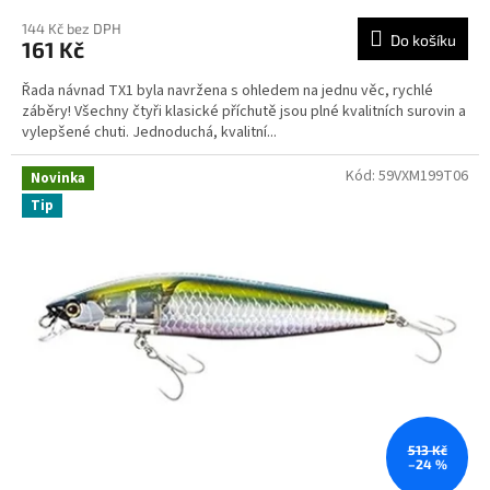
144 Kč bez DPH
Do košíku
161 Kč
Řada návnad TX1 byla navržena s ohledem na jednu věc, rychlé
záběry! Všechny čtyři klasické příchutě jsou plné kvalitních surovin a
vylepšené chuti. Jednoduchá, kvalitní...
Kód:
59VXM199T06
Novinka
Tip
513 Kč
–24 %