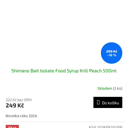
299 Kč
–16 %
Shimano Bait Isolate Food Syrup Krill Peach 500ml
Skladem
(1 ks)
222 Kč bez DPH
Do košíku
249 Kč
Novinka roku 2024 .
Kód:
ISOKPB201000