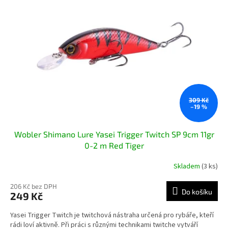
i
r
s
o
p
d
r
u
o
k
d
t
u
ů
k
t
ů
309 Kč
–19 %
Wobler Shimano Lure Yasei Trigger Twitch SP 9cm 11gr
0-2 m Red Tiger
Skladem
(3 ks)
206 Kč bez DPH
Do košíku
249 Kč
Yasei Trigger Twitch je twitchová nástraha určená pro rybáře, kteří
rádi loví aktivně. Při práci s různými technikami twitche vytváří