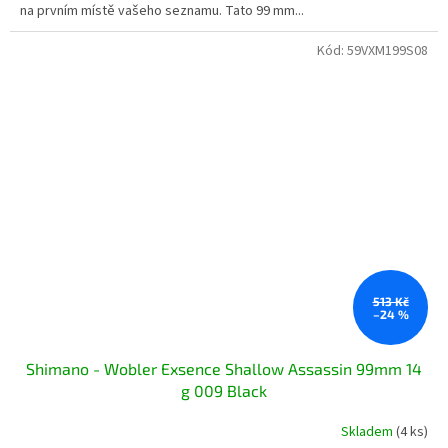
na prvním místě vašeho seznamu. Tato 99 mm...
Kód:
59VXM199S08
513 Kč
–24 %
Shimano - Wobler Exsence Shallow Assassin 99mm 14
g 009 Black
Skladem
(4 ks)