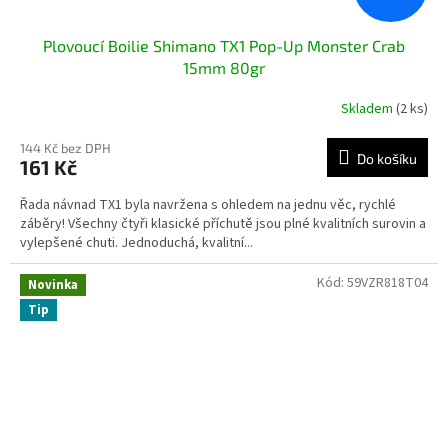
Plovoucí Boilie Shimano TX1 Pop-Up Monster Crab
15mm 80gr
Skladem
(2 ks)
144 Kč bez DPH
Do košíku
161 Kč
Řada návnad TX1 byla navržena s ohledem na jednu věc, rychlé
záběry! Všechny čtyři klasické příchutě jsou plné kvalitních surovin a
vylepšené chuti. Jednoduchá, kvalitní...
Kód:
59VZR818T04
Novinka
Tip