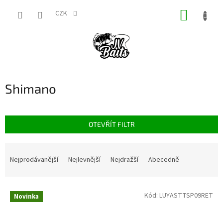
Přejít
NÁKUP
na
CZK
obsah
KOŠÍK
Shimano
OTEVŘÍT FILTR
Ř
a
Nejprodávanější
Nejlevnější
Nejdražší
Abecedně
z
e
V
n
Kód:
LUYASTTSP09RET
Novinka
ý
í
p
p