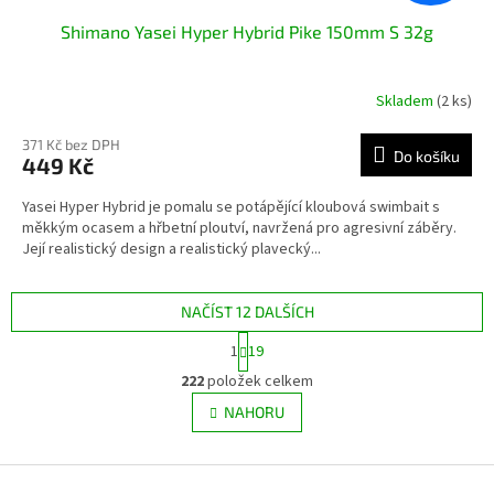
Shimano Yasei Hyper Hybrid Pike 150mm S 32g
Skladem
(2 ks)
371 Kč bez DPH
Do košíku
449 Kč
Yasei Hyper Hybrid je pomalu se potápějící kloubová swimbait s
měkkým ocasem a hřbetní ploutví, navržená pro agresivní záběry.
Její realistický design a realistický plavecký...
NAČÍST 12 DALŠÍCH
S
1
19
t
O
r
222
položek celkem
v
á
l
NAHORU
n
á
k
d
o
v
Z
a
á