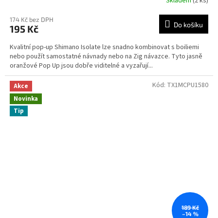
Skladem
(2 ks)
174 Kč bez DPH
Do košíku
195 Kč
Kvalitní pop-up Shimano Isolate lze snadno kombinovat s boiliemi
nebo použít samostatné návnady nebo na Zig návazce. Tyto jasně
oranžové Pop Up jsou dobře viditelné a vyzařují...
Kód:
TX1MCPU1580
Akce
Novinka
Tip
189 Kč
–14 %