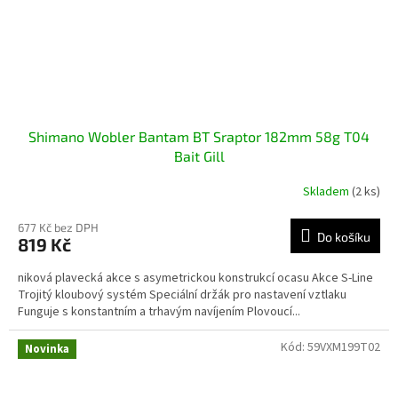
Shimano Wobler Bantam BT Sraptor 182mm 58g T04
Bait Gill
Skladem
(2 ks)
677 Kč bez DPH
Do košíku
819 Kč
niková plavecká akce s asymetrickou konstrukcí ocasu Akce S-Line
Trojitý kloubový systém Speciální držák pro nastavení vztlaku
Funguje s konstantním a trhavým navíjením Plovoucí...
Kód:
59VXM199T02
Novinka