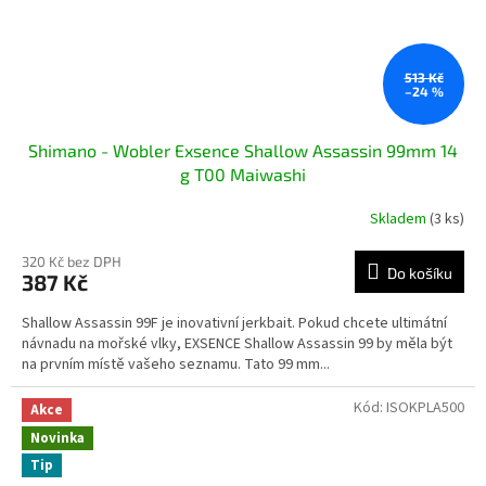
513 Kč
–24 %
Shimano - Wobler Exsence Shallow Assassin 99mm 14
g T00 Maiwashi
Skladem
(3 ks)
320 Kč bez DPH
Do košíku
387 Kč
Shallow Assassin 99F je inovativní jerkbait. Pokud chcete ultimátní
návnadu na mořské vlky, EXSENCE Shallow Assassin 99 by měla být
na prvním místě vašeho seznamu. Tato 99 mm...
Kód:
ISOKPLA500
Akce
Novinka
Tip