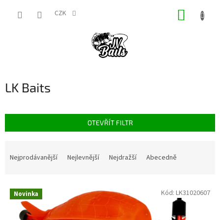
Přejít
NÁKUP
na
CZK
obsah
KOŠÍK
LK Baits
OTEVŘÍT FILTR
Ř
a
Nejprodávanější
Nejlevnější
Nejdražší
Abecedně
z
e
V
n
Kód:
LK31020607
Novinka
ý
í
p
p