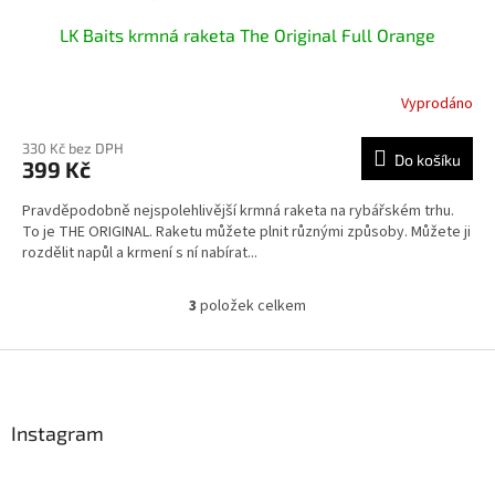
LK Baits krmná raketa The Original Full Orange
Vyprodáno
330 Kč bez DPH
Do košíku
399 Kč
Pravděpodobně nejspolehlivější krmná raketa na rybářském trhu.
To je THE ORIGINAL. Raketu můžete plnit různými způsoby. Můžete ji
rozdělit napůl a krmení s ní nabírat...
3
položek celkem
O
v
l
Z
á
á
d
p
a
a
Instagram
c
t
í
í
p