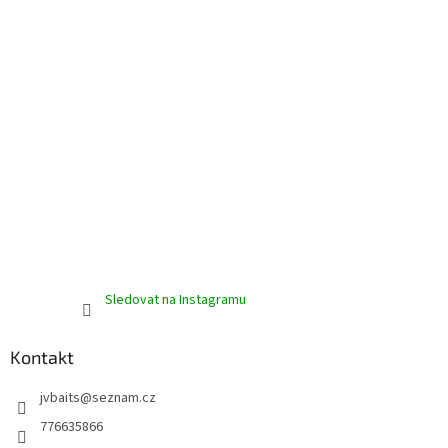
r
v
k
y
v
ý
p
i
s
u
Sledovat na Instagramu
Kontakt
jvbaits
@
seznam.cz
776635866