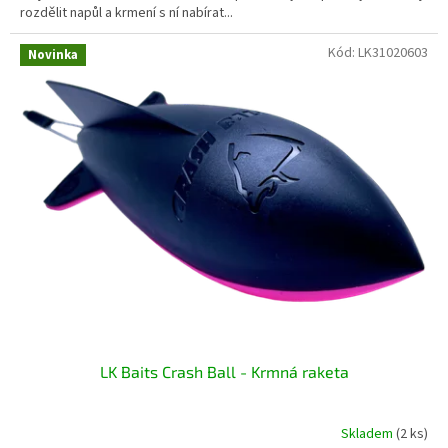
rozdělit napůl a krmení s ní nabírat...
Kód:
LK31020603
Novinka
LK Baits Crash Ball - Krmná raketa
Skladem
(2 ks)