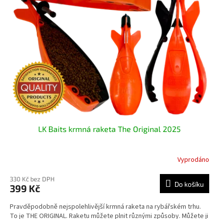
i
r
s
o
p
d
r
u
o
k
d
t
u
ů
k
t
ů
LK Baits krmná raketa The Original 2025
Vyprodáno
330 Kč bez DPH
Do košíku
399 Kč
Pravděpodobně nejspolehlivější krmná raketa na rybářském trhu.
To je THE ORIGINAL. Raketu můžete plnit různými způsoby. Můžete ji