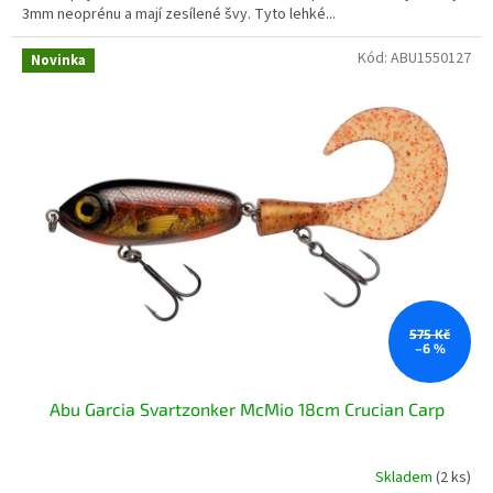
3mm neoprénu a mají zesílené švy. Tyto lehké...
Kód:
ABU1550127
Novinka
575 Kč
–6 %
Abu Garcia Svartzonker McMio 18cm Crucian Carp
Skladem
(2 ks)