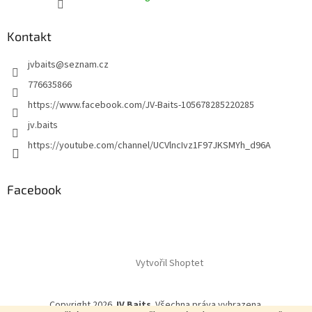
Kontakt
jvbaits
@
seznam.cz
776635866
https://www.facebook.com/JV-Baits-105678285220285
jv.baits
https://youtube.com/channel/UCVlncIvz1F97JKSMYh_d96A
Facebook
Vytvořil Shoptet
Copyright 2026
JV Baits
. Všechna práva vyhrazena.