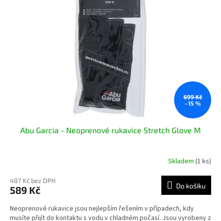
i
r
s
o
p
d
r
u
o
k
d
t
u
ů
k
t
ů
699 Kč
–15 %
Abu Garcia - Neoprenové rukavice Stretch Glove M
Skladem
(1 ks)
487 Kč bez DPH
Do košíku
589 Kč
Neoprenové rukavice jsou nejlepším řešením v případech, kdy
musíte přijít do kontaktu s vodu v chladném počasí. Jsou vyrobeny z