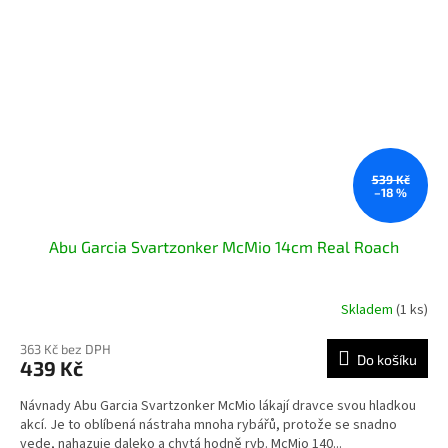
539 Kč
–18 %
Abu Garcia Svartzonker McMio 14cm Real Roach
Skladem
(1 ks)
363 Kč bez DPH
Do košíku
439 Kč
Návnady Abu Garcia Svartzonker McMio lákají dravce svou hladkou
akcí. Je to oblíbená nástraha mnoha rybářů, protože se snadno
vede, nahazuje daleko a chytá hodně ryb. McMio 140...