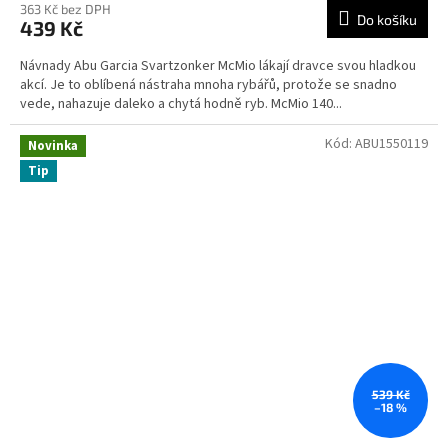
363 Kč bez DPH
Do košíku
439 Kč
Návnady Abu Garcia Svartzonker McMio lákají dravce svou hladkou
akcí. Je to oblíbená nástraha mnoha rybářů, protože se snadno
vede, nahazuje daleko a chytá hodně ryb. McMio 140...
Kód:
ABU1550119
Novinka
Tip
539 Kč
–18 %