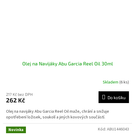
Olej na Navijáky Abu Garcia Reel Oil 30ml
Skladem
(6 ks)
217 Kč bez DPH
Do košíku
262 Kč
Olej na navijáky Abu Garcia Reel Oil maže, chrání a snižuje
opotřebení ložisek, soukolí a jiných kovových součástí.
Kód:
ABU1446043
Novinka