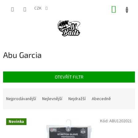
Přejít
NÁKUP
na
CZK
obsah
KOŠÍK
Abu Garcia
OTEVŘÍT FILTR
Ř
a
Nejprodávanější
Nejlevnější
Nejdražší
Abecedně
z
e
V
n
Kód:
ABU1202021
Novinka
ý
í
p
p