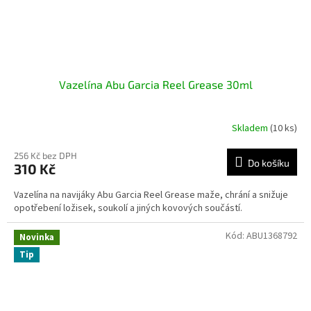
Vazelína Abu Garcia Reel Grease 30ml
Skladem
(10 ks)
256 Kč bez DPH
Do košíku
310 Kč
Vazelína na navijáky Abu Garcia Reel Grease maže, chrání a snižuje
opotřebení ložisek, soukolí a jiných kovových součástí.
Kód:
ABU1368792
Novinka
Tip