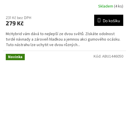
Skladem
(4 ks)
231 Kč bez DPH
Do košíku
279 Kč
McHybrid vám dává to nejlepší ze dvou světů. Získáte odolnost
tvrdé návnady a zároveň hladkou a jemnou akci gumového ocásku.
Tuto nástrahu lze uchytit ve dvou různých...
Kód:
ABU1446050
Novinka