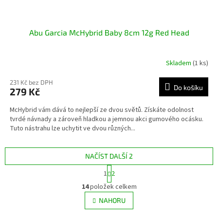
Abu Garcia McHybrid Baby 8cm 12g Red Head
Skladem
(1 ks)
231 Kč bez DPH
Do košíku
279 Kč
McHybrid vám dává to nejlepší ze dvou světů. Získáte odolnost
tvrdé návnady a zároveň hladkou a jemnou akci gumového ocásku.
Tuto nástrahu lze uchytit ve dvou různých...
NAČÍST DALŠÍ 2
S
1
2
t
O
r
14
položek celkem
v
á
l
NAHORU
n
á
k