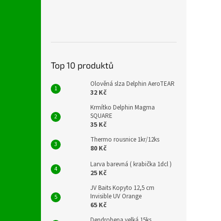
Top 10 produktů
Olověná slza Delphin AeroTEAR
32 Kč
Krmítko Delphin Magma
SQUARE
35 Kč
Thermo rousnice 1kr/12ks
80 Kč
Larva barevná ( krabička 1dcl )
25 Kč
JV Baits Kopyto 12,5 cm
Invisible UV Orange
65 Kč
Dendrobena velká 15ks