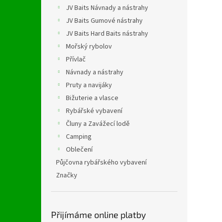
n
JV Baits Návnady a nástrahy
e
JV Baits Gumové nástrahy
l
JV Baits Hard Baits nástrahy
Mořský rybolov
Přívlač
Návnady a nástrahy
Pruty a navijáky
Bižuterie a vlasce
Rybářské vybavení
Čluny a Zavážecí lodě
Camping
Oblečení
Půjčovna rybářského vybavení
Značky
Přijímáme online platby