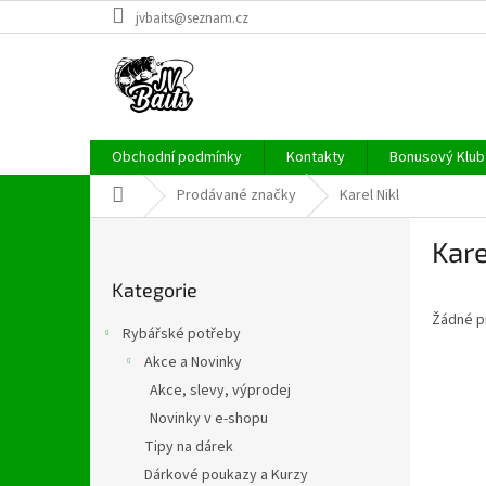
Přejít
jvbaits@seznam.cz
na
obsah
Obchodní podmínky
Kontakty
Bonusový Klub 
Domů
Prodávané značky
Karel Nikl
P
Kare
o
Přeskočit
s
Kategorie
kategorie
t
Žádné p
r
Rybářské potřeby
a
Akce a Novinky
n
Akce, slevy, výprodej
n
í
Novinky v e-shopu
p
Tipy na dárek
a
Dárkové poukazy a Kurzy