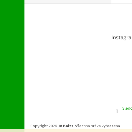
Z
á
p
a
t
Instagr
í
Sledo
Copyright 2026
JV Baits
. Všechna práva vyhrazena.