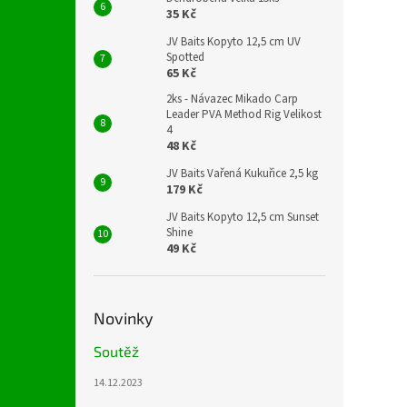
35 Kč
JV Baits Kopyto 12,5 cm UV
Spotted
65 Kč
2ks - Návazec Mikado Carp
Leader PVA Method Rig Velikost
4
48 Kč
JV Baits Vařená Kukuřice 2,5 kg
179 Kč
JV Baits Kopyto 12,5 cm Sunset
Shine
49 Kč
Novinky
Soutěž
14.12.2023