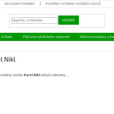
OBCHODNÍ PODMÍNKY
PODMÍNKY OCHRANY OSOBNÍCH ÚDAJŮ
HLEDAT
JV Baits
Půjčovna rybářského vybavení
Dárkové poukazy a Ku
l Nikl
rodukty značky
Karel Nikl
nebyly nalezeny...