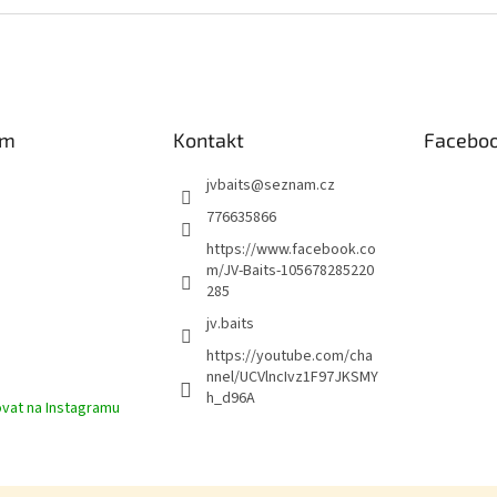
am
Kontakt
Facebo
jvbaits
@
seznam.cz
776635866
https://www.facebook.co
m/JV-Baits-105678285220
285
jv.baits
https://youtube.com/cha
nnel/UCVlncIvz1F97JKSMY
h_d96A
vat na Instagramu