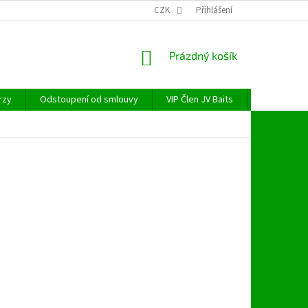
CZK
Přihlášení
NÁKUPNÍ
Prázdný košík
KOŠÍK
rzy
Odstoupení od smlouvy
VIP Člen JV Baits
OBECNÉ NAŘ