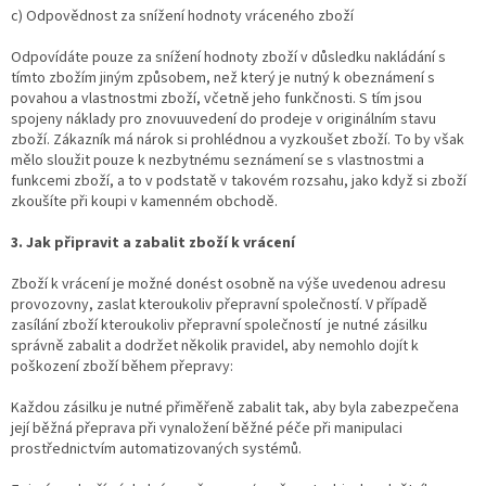
c) Odpovědnost za snížení hodnoty vráceného zboží
Odpovídáte pouze za snížení hodnoty zboží v důsledku nakládání s
tímto zbožím jiným způsobem, než který je nutný k obeznámení s
povahou a vlastnostmi zboží, včetně jeho funkčnosti. S tím jsou
spojeny náklady pro znovuuvedení do prodeje v originálním stavu
zboží. Zákazník má nárok si prohlédnou a vyzkoušet zboží. To by však
mělo sloužit pouze k nezbytnému seznámení se s vlastnostmi a
funkcemi zboží, a to v podstatě v takovém rozsahu, jako když si zboží
zkoušíte při koupi v kamenném obchodě.
3. Jak připravit a zabalit zboží k vrácení
Zboží k vrácení je možné donést osobně na výše uvedenou adresu
provozovny, zaslat kteroukoliv přepravní společností. V případě
zasílání zboží kteroukoliv přepravní společností je nutné zásilku
správně zabalit a dodržet několik pravidel, aby nemohlo dojít k
poškození zboží během přepravy:
Každou zásilku je nutné přiměřeně zabalit tak, aby byla zabezpečena
její běžná přeprava při vynaložení běžné péče při manipulaci
prostřednictvím automatizovaných systémů.