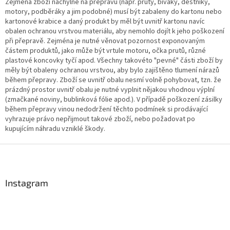
Zejména zboží náchylné na přepravu (např. pruty, bivaky, deštníky,
motory, podběráky a jim podobné) musí být zabaleny do kartonu nebo
kartonové krabice a daný produkt by měl být uvnitř kartonu navíc
obalen ochranou vrstvou materiálu, aby nemohlo dojít k jeho poškození
při přepravě. Zejména je nutné věnovat pozornost exponovaným
částem produktů, jako může být vrtule motoru, očka prutů, různé
plastové koncovky tyčí apod. Všechny takovéto "pevné" části zboží by
měly být obaleny ochranou vrstvou, aby bylo zajištěno tlumení nárazů
během přepravy. Zboží se uvnitř obalu nesmí volně pohybovat, tzn. že
prázdný prostor uvnitř obalu je nutné vyplnit nějakou vhodnou výplní
(zmačkané noviny, bublinková fólie apod.). V případě poškození zásilky
během přepravy vinou nedodržení těchto podmínek si prodávající
vyhrazuje právo nepřijmout takové zboží, nebo požadovat po
kupujícím náhradu vzniklé škody.
Z
á
p
a
Instagram
t
í