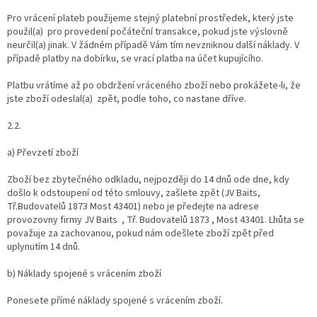
Pro vrácení plateb použijeme stejný platební prostředek, který jste
použil(a) pro provedení počáteční transakce, pokud jste výslovně
neurčil(a) jinak. V žádném případě Vám tím nevzniknou další náklady. V
případě platby na dobírku, se vrací platba na účet kupujícího.
Platbu vrátíme až po obdržení vráceného zboží nebo prokážete-li, že
jste zboží odeslal(a) zpět, podle toho, co nastane dříve.
2.2.
a) Převzetí zboží
Zboží bez zbytečného odkladu, nejpozději do 14 dnů ode dne, kdy
došlo k odstoupení od této smlouvy, zašlete zpět (JV Baits,
Tř.Budovatelů 1873 Most 43401) nebo je předejte na adrese
provozovny firmy JV Baits , Tř. Budovatelů 1873 , Most 43401. Lhůta se
považuje za zachovanou, pokud nám odešlete zboží zpět před
uplynutím 14 dnů.
b) Náklady spojené s vrácením zboží
Ponesete přímé náklady spojené s vrácením zboží.