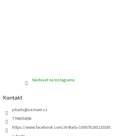
Sledovat na Instagramu
Kontakt
jvbaits
@
seznam.cz
776635866
https://www.facebook.com/JV-Baits-105678285220285