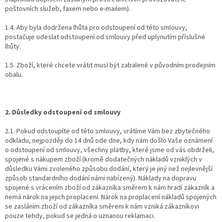
poštovních služeb, faxem nebo e-mailem).
1.4. Aby byla dodržena lhůta pro odstoupení od této smlouvy,
postačuje odeslat odstoupení od smlouvy před uplynutím příslušné
lhůty.
1.5. Zboží, které chcete vrátit musí být zabalené v původním prodejním
obalu.
2. Důsledky odstoupení od smlouvy
2.1. Pokud odstoupíte od této smlouvy, vrátíme Vám bez zbytečného
odkladu, nejpozději do 14 dnů ode dne, kdy nám došlo Vaše oznámení
o odstoupení od smlouvy, všechny platby, které jsme od vás obdrželi,
spojené s nákupem zboží (kromě dodatečných nákladů vzniklých v
důsledku Vámi zvoleného způsobu dodání, který je jiný než nejlevnější
způsob standardního dodání námi nabízený). Náklady na dopravu
spojené s vrácením zboží od zákazníka směrem k nám hradí zákazník a
nemá nárok na jejich proplacení. Nárok na proplacení nákladů spojených
se zasláním zboží od zákazníka směrem k nám vzniká zákazníkovi
pouze tehdy, pokud se jedná o uznanou reklamaci.