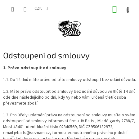
Přejít
NÁKUP
na
CZK
obsah
KOŠÍK
Odstoupení od smlouvy
1. Právo odstoupit od smlouvy
1.1. Do 14 dnů máte právo od této smlouvy odstoupit bez udání důvodu.
1.2. Máte právo odstoupit od smlouvy bez udání důvodu ve lhůtě 14 dnů
ode dne následujícího po dni, kdy Vy nebo Vámi určená třetí osoba
převezmete zboží.
1.3. Pro účely uplatnění práva na odstoupení od smlouvy musíte o svém
odstoupení od smlouvy informovat firmu JV Baits , Mladé gardy 2788/7,
Most 43401 identifikační číslo 02340569, DIČ CZ9506182972,
email jvbaits@seznam.cz, formou jednostranného právního jednání
(například dopisem zaslaným prostřednictvím provozovatele