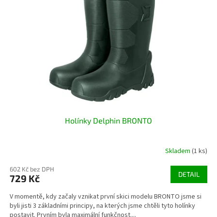
s
k
p
t
r
ů
o
d
u
k
t
ů
Holínky Delphin BRONTO
Skladem
(1 ks)
602 Kč bez DPH
DETAIL
729 Kč
V momentě, kdy začaly vznikat první skici modelu BRONTO jsme si
byli jisti 3 základními principy, na kterých jsme chtěli tyto holínky
postavit. Prvním byla maximální funkčnost....