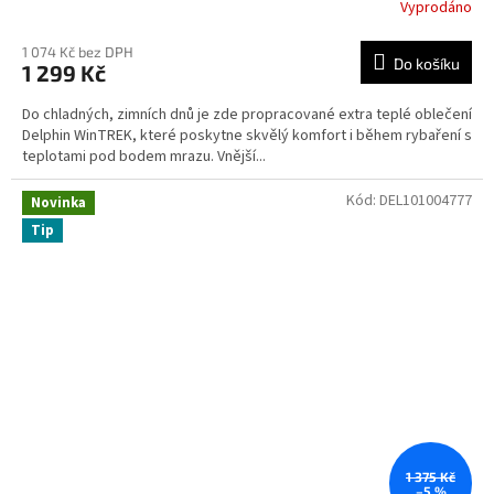
Vyprodáno
1 074 Kč bez DPH
Do košíku
1 299 Kč
Do chladných, zimních dnů je zde propracované extra teplé oblečení
Delphin WinTREK, které poskytne skvělý komfort i během rybaření s
teplotami pod bodem mrazu. Vnější...
Kód:
DEL101004777
Novinka
Tip
1 375 Kč
–5 %