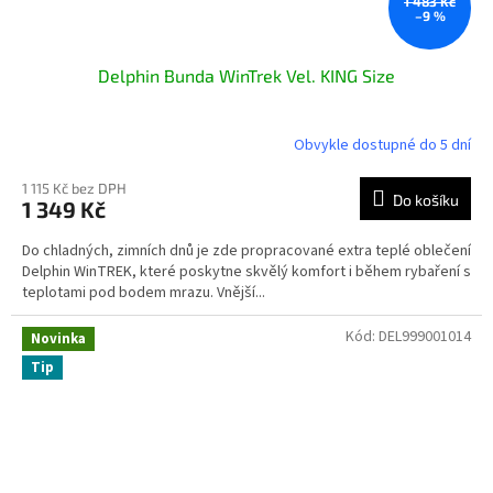
1 483 Kč
–9 %
Delphin Bunda WinTrek Vel. KING Size
Obvykle dostupné do 5 dní
1 115 Kč bez DPH
Do košíku
1 349 Kč
Do chladných, zimních dnů je zde propracované extra teplé oblečení
Delphin WinTREK, které poskytne skvělý komfort i během rybaření s
teplotami pod bodem mrazu. Vnější...
Kód:
DEL999001014
Novinka
Tip