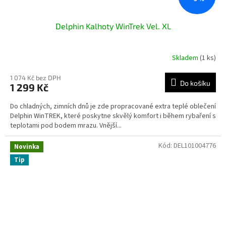
Delphin Kalhoty WinTrek Vel. XL
Skladem
(1 ks)
1 074 Kč bez DPH
Do košíku
1 299 Kč
Do chladných, zimních dnů je zde propracované extra teplé oblečení
Delphin WinTREK, které poskytne skvělý komfort i během rybaření s
teplotami pod bodem mrazu. Vnější...
Kód:
DEL101004776
Novinka
Tip