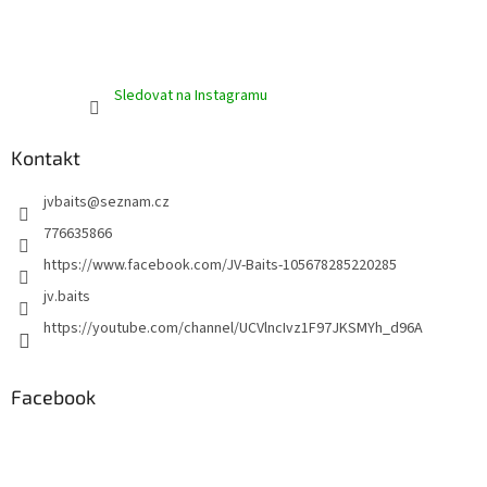
Sledovat na Instagramu
Kontakt
jvbaits
@
seznam.cz
776635866
https://www.facebook.com/JV-Baits-105678285220285
jv.baits
https://youtube.com/channel/UCVlncIvz1F97JKSMYh_d96A
Facebook