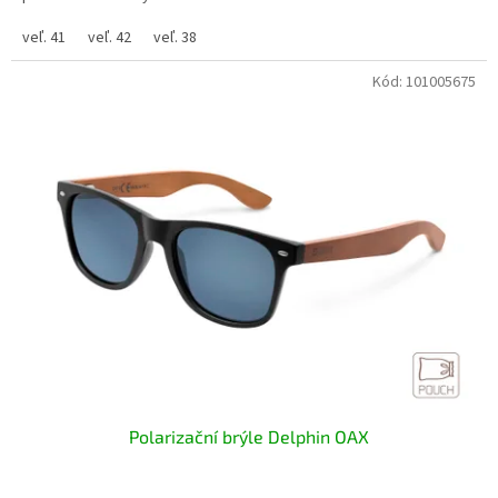
veľ. 41
veľ. 42
veľ. 38
Kód:
101005675
Polarizační brýle Delphin OAX