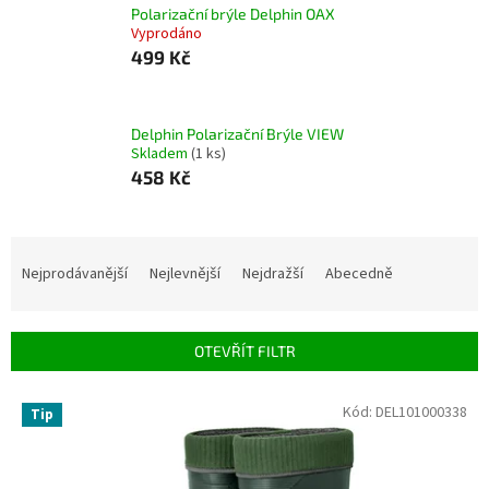
Polarizační brýle Delphin OAX
Vyprodáno
499 Kč
Delphin Polarizační Brýle VIEW
Skladem
(1 ks)
458 Kč
Ř
a
Nejprodávanější
Nejlevnější
Nejdražší
Abecedně
z
e
n
OTEVŘÍT FILTR
í
p
V
Kód:
DEL101000338
r
Tip
ý
o
p
d
i
u