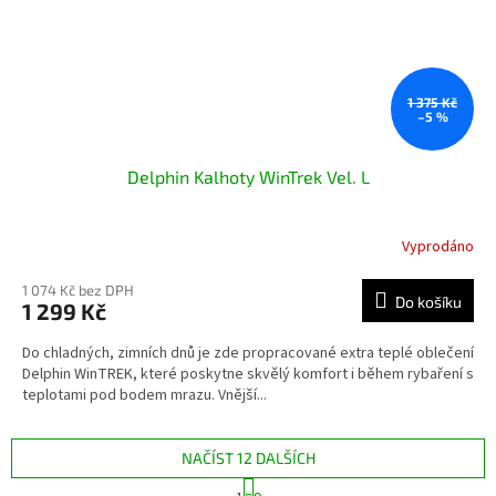
1 375 Kč
–5 %
Delphin Kalhoty WinTrek Vel. L
Vyprodáno
1 074 Kč bez DPH
Do košíku
1 299 Kč
Do chladných, zimních dnů je zde propracované extra teplé oblečení
Delphin WinTREK, které poskytne skvělý komfort i během rybaření s
teplotami pod bodem mrazu. Vnější...
NAČÍST 12 DALŠÍCH
S