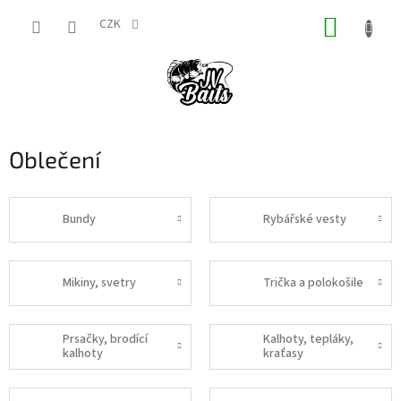
Přejít
NÁKUP
na
CZK
obsah
KOŠÍK
Oblečení
Bundy
Rybářské vesty
Mikiny, svetry
Trička a polokošile
Prsačky, brodící
Kalhoty, tepláky,
kalhoty
kraťasy