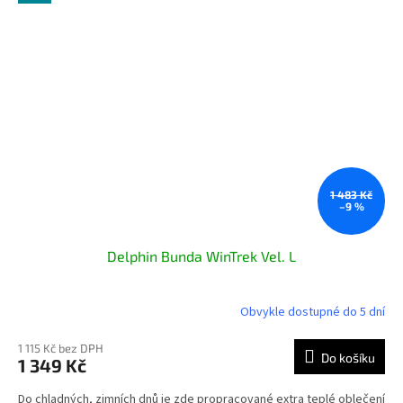
1 483 Kč
–9 %
Delphin Bunda WinTrek Vel. L
Obvykle dostupné do 5 dní
1 115 Kč bez DPH
Do košíku
1 349 Kč
Do chladných, zimních dnů je zde propracované extra teplé oblečení