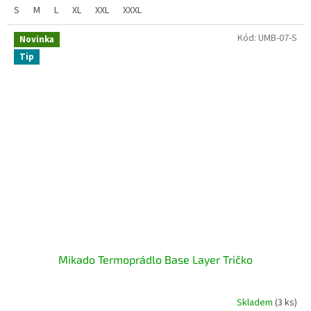
S
M
L
XL
XXL
XXXL
Kód:
UMB-07-S
Novinka
Tip
Mikado Termoprádlo Base Layer Tričko
Skladem
(3 ks)