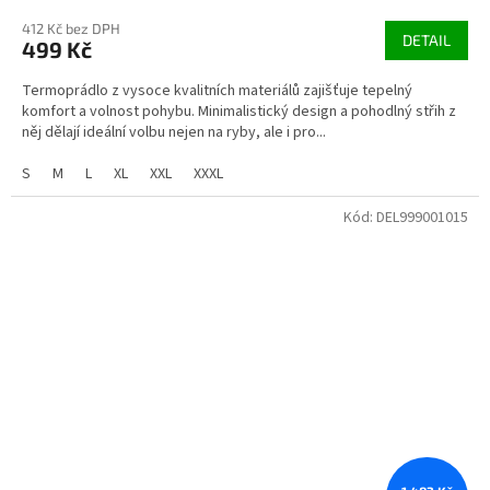
412 Kč bez DPH
DETAIL
499 Kč
Termoprádlo z vysoce kvalitních materiálů zajišťuje tepelný
komfort a volnost pohybu. Minimalistický design a pohodlný střih z
něj dělají ideální volbu nejen na ryby, ale i pro...
S
M
L
XL
XXL
XXXL
Kód:
DEL999001015