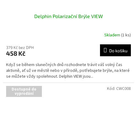
Delphin Polarizační Brýle VIEW
Skladem
(1 ks)
379 Kč bez DPH
Do košíku
458 Kč
Když se během slunečných dnů rozhodnete trávit váš volný čas
aktivně, ať už ve městě nebo v přírodě, potřebujete brýle, na které
se můžete vždy spolehnout. Delphin VIEW jsou...
Kód:
CWC008
Dostupné do
vyprodání