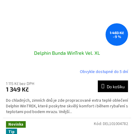
1 483 Kč
–9 %
Delphin Bunda WinTrek Vel. XL
Obvykle dostupné do 5 dní
1 115 Kč bez DPH
Do košíku
1 349 Kč
Do chladných, zimních dnů je zde propracované extra teplé oblečení
Delphin WinTREK, které poskytne skvělý komfort i během rybaření s
teplotami pod bodem mrazu. Vnější...
Kód:
DEL101004782
Novinka
Tip