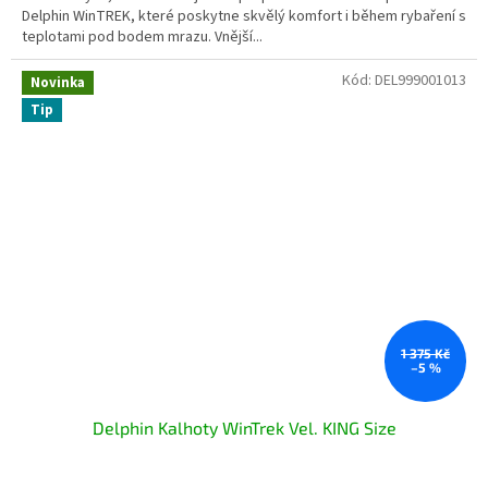
Delphin WinTREK, které poskytne skvělý komfort i během rybaření s
teplotami pod bodem mrazu. Vnější...
Kód:
DEL999001013
Novinka
Tip
1 375 Kč
–5 %
Delphin Kalhoty WinTrek Vel. KING Size