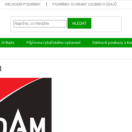
OBCHODNÍ PODMÍNKY
PODMÍNKY OCHRANY OSOBNÍCH ÚDAJŮ
HLEDAT
JV Baits
Půjčovna rybářského vybavení
Dárkové poukazy a Ku
M