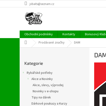
Přejít
jvbaits@seznam.cz
na
obsah
Obchodní podmínky
Kontakty
Bonusový Klub 
Domů
Prodávané značky
DAM
P
DA
o
Přeskočit
s
Kategorie
kategorie
t
r
Rybářské potřeby
a
Akce a Novinky
n
Akce, slevy, výprodej
n
í
Novinky v e-shopu
p
Tipy na dárek
a
Dárkové poukazy a Kurzy