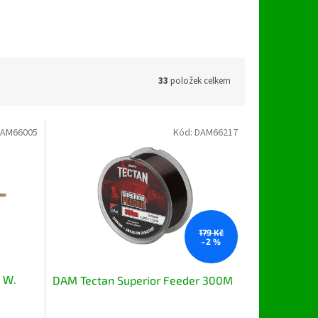
33
položek celkem
AM66005
Kód:
DAM66217
179 Kč
–2 %
 W.
DAM Tectan Superior Feeder 300M