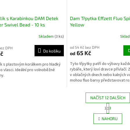
lík s Karabinkou DAM Detek
Dam Třpytka Effzett Fluo Sp
r Swivel Bead - 10 ks
Yellow
Skladem
(3 ks)
Skla
od 54 Kč bez DPH
bez DPH
Do košíku
65 Kč
Kč
od
Tyto třpytky patří do výbavy kaž
ík s plastovým korálkem pro hladký
rybáře, který loví dravce přívlačí.
o vlasci. Ideální pro volnoběžné
v oblačných dnech nebo kalných 
my.
mohou fluo barvy představovat ro
úspěchem a...
NAČÍST 12 DALŠÍCH
S
1
3
O
t
r
v
NAHORU
á
l
n
á
k