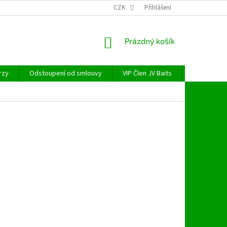
CZK
Přihlášení
NÁKUPNÍ
Prázdný košík
KOŠÍK
rzy
Odstoupení od smlouvy
VIP Člen JV Baits
OBECNÉ NAŘ