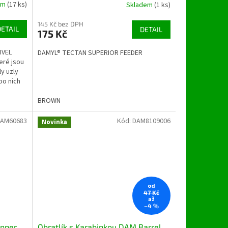
em
(17 ks)
Skladem
(1 ks)
145 Kč bez DPH
DETAIL
DETAIL
175 Kč
IVEL
DAMYL® TECTAN SUPERIOR FEEDER
eré jsou
ly uzly
po nich
BROWN
AM60683
Kód:
DAM8109006
Novinka
od
47 Kč
až
–4 %
inner
Obratlík s Karabinkou DAM Barrel