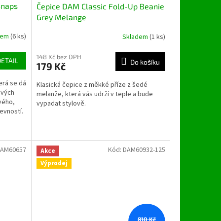
Snaps
Čepice DAM Classic Fold-Up Beanie
Grey Melange
dem
(6 ks)
Skladem
(1 ks)
148 Kč bez DPH
DETAIL
Do košíku
179 Kč
erá se dá
Klasická čepice z měkké příze z šedé
ových
melanže, která vás udrží v teple a bude
vého,
vypadat stylově.
evností.
AM60657
Kód:
DAM60932-125
Akce
Výprodej
810 Kč