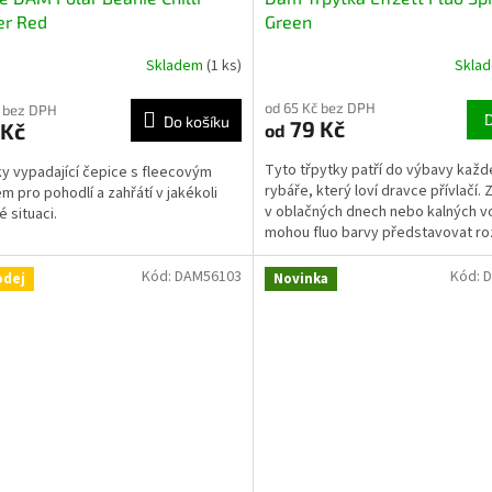
er Red
Green
Skladem
(1 ks)
Skla
od 65 Kč bez DPH
 bez DPH
Do košíku
79 Kč
 Kč
od
Tyto třpytky patří do výbavy kaž
ky vypadající čepice s fleecovým
rybáře, který loví dravce přívlačí.
em pro pohodlí a zahřátí v jakékoli
v oblačných dnech nebo kalných 
é situaci.
mohou fluo barvy představovat ro
úspěchem a...
Kód:
DAM56103
Kód:
D
odej
Novinka