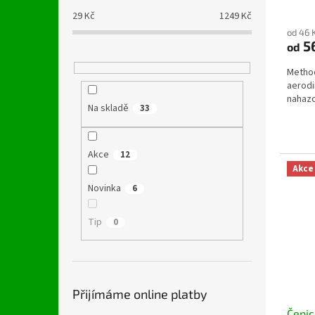
29
Kč
1249
Kč
od 46 
5
od
Method
aerod
nahazo
Na skladě
33
Akce
12
Akce
Novinka
6
Tip
0
Přijímáme online platby
Čepic