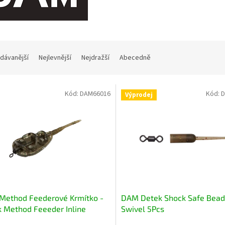
dávanější
Nejlevnější
Nejdražší
Abecedně
Kód:
DAM66016
Kód:
D
Výprodej
Method Feederové Krmítko -
DAM Detek Shock Safe Bead
 Method Feeeder Inline
Swivel 5Pcs