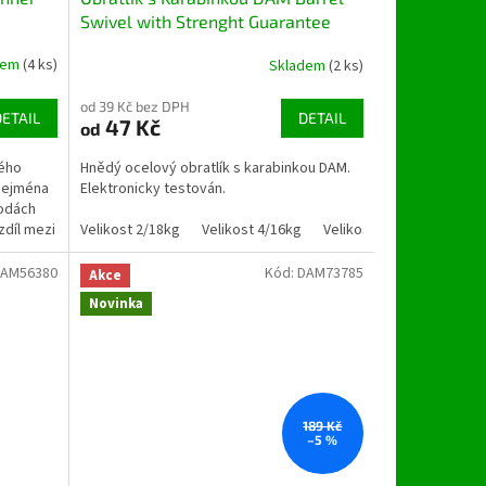
Swivel with Strenght Guarantee
dem
(4 ks)
Skladem
(2 ks)
od 39 Kč bez DPH
DETAIL
DETAIL
47 Kč
od
dého
Hnědý ocelový obratlík s karabinkou DAM.
 Zejména
Elektronicky testován.
vodách
zdíl mezi
Velikost 2/18kg
Velikost 4/16kg
Velikost 6/14kg
Veliko
AM56380
Kód:
DAM73785
Akce
Novinka
189 Kč
–5 %