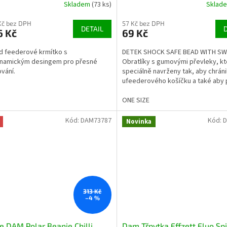
Skladem
(73 ks)
Sklad
Kč bez DPH
57 Kč bez DPH
DETAIL
6 Kč
69 Kč
 feederové krmítko s
DETEK SHOCK SAFE BEAD WITH SW
inamickým desingem pro přesné
Obratlíky s gumovými převleky, kt
vání.
speciálně navrženy tak, aby chráni
ufeederového košíčku a také aby 
snadno klouzala...
ONE SIZE
Kód:
DAM73787
Kód:
D
Novinka
313 Kč
–4 %
e DAM Polar Beanie Chilli
Dam Třpytka Effzett Fluo Sp