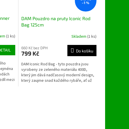
–1 %
inner
DAM Pouzdro na pruty Iconic Rod
Bag 125cm
dem
(1 ks)
Skladem
(1 ks)
660 Kč bez DPH
DETAIL
Do košíku
799 Kč
dého
DAM Iconic Rod Bag - tyto pouzdra jsou
 Zejména
vyrobeny ze zeleného materiálu 400D,
vodách
který jim dává nadčasový moderní design,
zdíl mezi
který zaujme snad každého rybáře, ať už
se jedná o lovce...