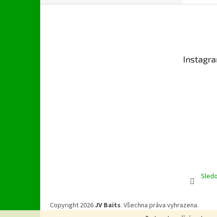
Z
á
p
a
t
Instagr
í
Sledo
Copyright 2026
JV Baits
. Všechna práva vyhrazena.