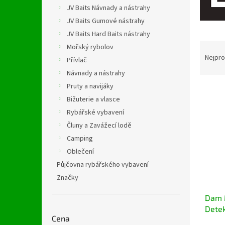
n
JV Baits Návnady a nástrahy
e
JV Baits Gumové nástrahy
l
JV Baits Hard Baits nástrahy
Ř
Mořský rybolov
a
Nejpro
Přívlač
z
Návnady a nástrahy
e
Pruty a navijáky
V
n
ý
Bižuterie a vlasce
í
p
p
Rybářské vybavení
i
r
Čluny a Zavážecí lodě
s
o
Camping
p
d
Oblečení
r
u
Půjčovna rybářského vybavení
o
k
d
t
Značky
u
ů
Dam 
k
Detek
t
Cena
ů