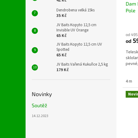
41 Kč
Dam B
Pole
Dendrobena velká 15ks
35 Kč
JV Baits Kopyto 12,5 cm
Invisible UV Orange
od 495
65 Kč
5
od
JV Baits Kopyto 12,5 cm UV
Spotted
Telesk
65 Kč
sklola
pevné,
JV Baits Vařená Kukuřice 2,5 kg
179 Kč
4 m
Novinky
Novi
Soutěž
14.12.2023