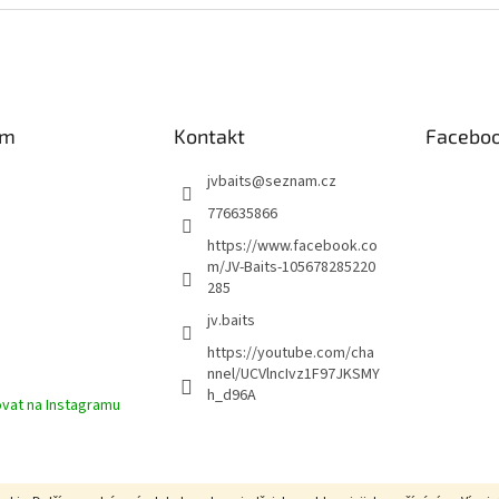
d
o
a
v
c
á
í
n
p
í
r
am
Kontakt
Facebo
v
k
y
jvbaits
@
seznam.cz
v
776635866
ý
p
https://www.facebook.co
i
m/JV-Baits-105678285220
s
285
u
jv.baits
https://youtube.com/cha
nnel/UCVlncIvz1F97JKSMY
h_d96A
vat na Instagramu