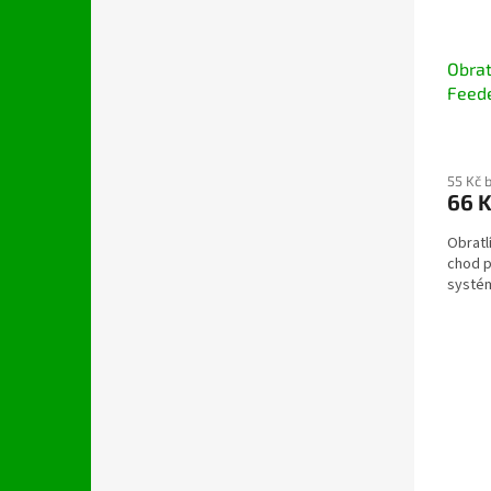
Obrat
Feede
55 Kč 
66 
Obratl
chod p
systé