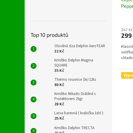
Pepp
247 Kč
Top 10 produktů
299
Olověná slza Delphin AeroTEAR
Klasic
32 Kč
vnitřk
chladn
Krmítko Delphin Magma
SQUARE
35 Kč
Výpr
Thermo rousnice 1kr/12ks
80 Kč
Krmítko Mikado Drátěné s
Protektorem 25gr
28 Kč
Larva barevná ( krabička 1dcl )
25 Kč
Krmítko Delphin TRECTA