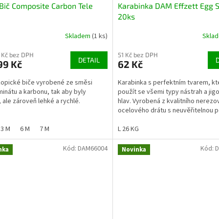
ič Composite Carbon Tele
Karabinka DAM Effzett Egg 
20ks
Skladem
(1 ks)
Skla
 Kč bez DPH
51 Kč bez DPH
DETAIL
99 Kč
62 Kč
opické biče vyrobené ze směsi
Karabinka s perfektním tvarem, kt
minátu a karbonu, tak aby byly
použít se všemi typy nástrah a jig
 ale zároveň lehké a rychlé.
hlav. Vyrobená z kvalitního nerezo
ocelového drátu s neuvěřitelnou p
Matně černá...
3 M
6 M
7 M
L 26 KG
Kód:
DAM66004
Kód:
D
nka
Novinka