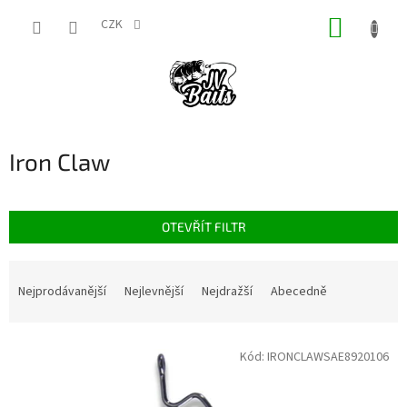
Přejít
NÁKUP
na
CZK
obsah
KOŠÍK
Iron Claw
OTEVŘÍT FILTR
Ř
a
Nejprodávanější
Nejlevnější
Nejdražší
Abecedně
z
e
V
n
Kód:
IRONCLAWSAE8920106
ý
í
p
p