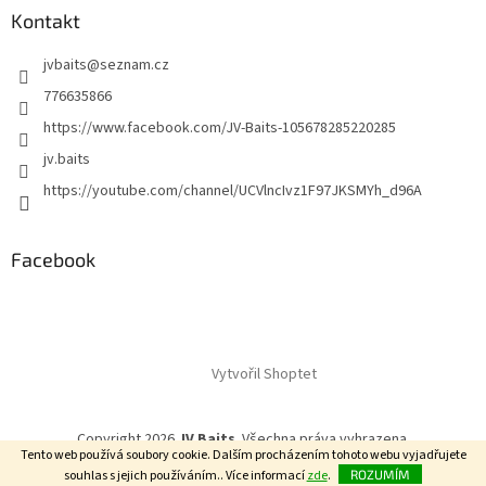
Kontakt
jvbaits
@
seznam.cz
776635866
https://www.facebook.com/JV-Baits-105678285220285
jv.baits
https://youtube.com/channel/UCVlncIvz1F97JKSMYh_d96A
Facebook
Vytvořil Shoptet
Copyright 2026
JV Baits
. Všechna práva vyhrazena.
Tento web používá soubory cookie. Dalším procházením tohoto webu vyjadřujete
souhlas s jejich používáním.. Více informací
zde
.
ROZUMÍM