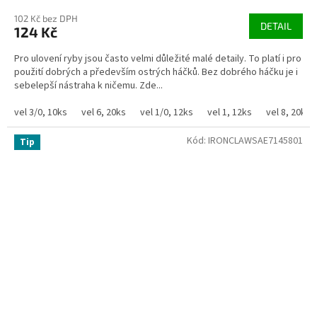
102 Kč bez DPH
DETAIL
124 Kč
Pro ulovení ryby jsou často velmi důležité malé detaily. To platí i pro
použití dobrých a především ostrých háčků. Bez dobrého háčku je i
sebelepší nástraha k ničemu. Zde...
vel 3/0, 10ks
vel 6, 20ks
vel 1/0, 12ks
vel 1, 12ks
vel 8, 20ks
Kód:
IRONCLAWSAE7145801
Tip