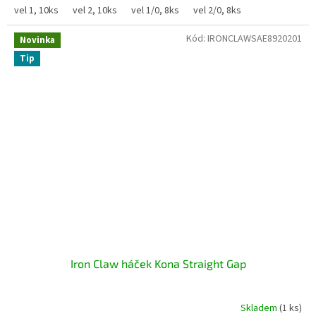
vel 1, 10ks
vel 2, 10ks
vel 1/0, 8ks
vel 2/0, 8ks
Kód:
IRONCLAWSAE8920201
Novinka
Tip
Iron Claw háček Kona Straight Gap
Skladem
(1 ks)