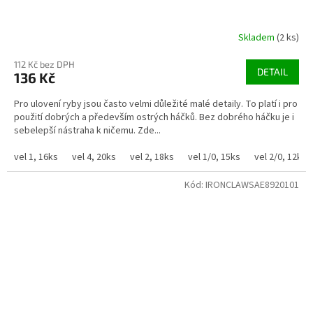
Skladem
(2 ks)
112 Kč bez DPH
DETAIL
136 Kč
Pro ulovení ryby jsou často velmi důležité malé detaily. To platí i pro
použití dobrých a především ostrých háčků. Bez dobrého háčku je i
sebelepší nástraha k ničemu. Zde...
vel 1, 16ks
vel 4, 20ks
vel 2, 18ks
vel 1/0, 15ks
vel 2/0, 12ks
Kód:
IRONCLAWSAE8920101