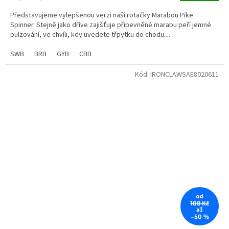
Představujeme vylepšenou verzi naší rotačky Marabou Pike
Spinner. Stejně jako dříve zajišťuje připevněné marabu peří jemné
pulzování, ve chvíli, kdy uvedete třpytku do chodu....
SWB
BRB
GYB
CBB
Kód:
IRONCLAWSAE8020611
od
108 Kč
až
–50 %