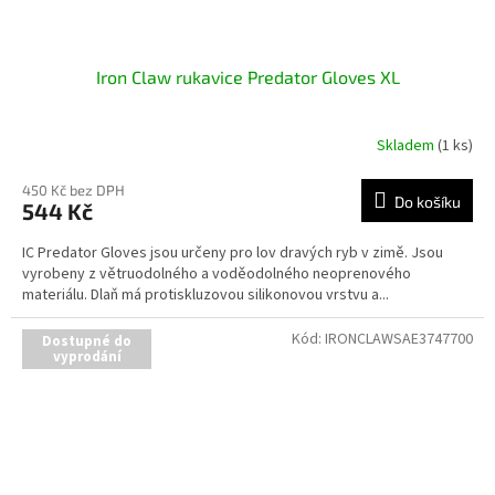
Iron Claw rukavice Predator Gloves XL
Skladem
(1 ks)
450 Kč bez DPH
Do košíku
544 Kč
IC Predator Gloves jsou určeny pro lov dravých ryb v zimě. Jsou
vyrobeny z větruodolného a voděodolného neoprenového
materiálu. Dlaň má protiskluzovou silikonovou vrstvu a...
Kód:
IRONCLAWSAE3747700
Dostupné do
vyprodání