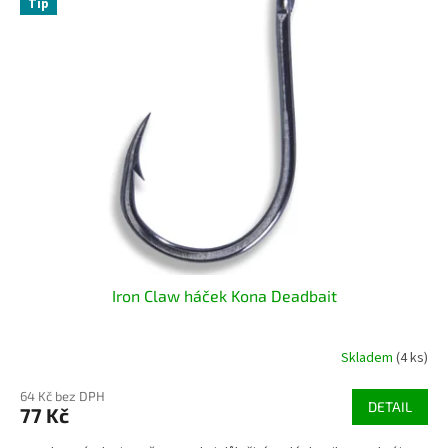
Tip
Iron Claw háček Kona Deadbait
Skladem
(4 ks)
64 Kč bez DPH
DETAIL
77 Kč