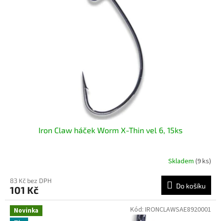
i
r
s
o
p
d
r
u
o
k
d
t
u
ů
k
t
ů
Iron Claw háček Worm X-Thin vel 6, 15ks
Skladem
(9 ks)
83 Kč bez DPH
Do košíku
101 Kč
Kód:
IRONCLAWSAE8920001
Novinka