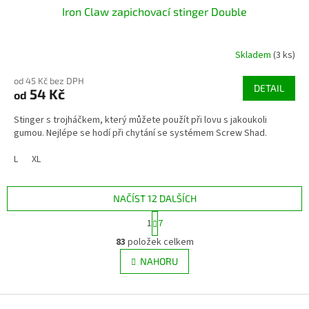
Iron Claw zapichovací stinger Double
Skladem
(3 ks)
od 45 Kč bez DPH
DETAIL
54 Kč
od
Stinger s trojháčkem, který můžete použít při lovu s jakoukoli
gumou. Nejlépe se hodí při chytání se systémem Screw Shad.
L
XL
NAČÍST 12 DALŠÍCH
S
1
7
t
O
r
83
položek celkem
v
á
l
NAHORU
n
á
k
d
o
v
Z
a