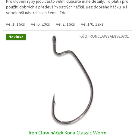
Pro ulovení ryby jsou často velmi důležité malé detaily. To platí i pro
použití dobrých a především ostrých háčků. Bez dobrého háčku je i
sebelepší nástraha k ničemu. Zde...
vel 1, 16ks
vel 6, 20ks
vel 2, 16ks
vel 1/0, 12ks
Kód:
IRONCLAWSAE8920301
Novinka
Iron Claw háček Kona Classic Worm