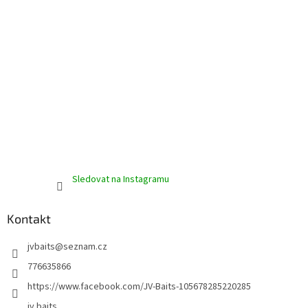
k
y
v
ý
p
i
s
u
Sledovat na Instagramu
Kontakt
jvbaits
@
seznam.cz
776635866
https://www.facebook.com/JV-Baits-105678285220285
jv.baits