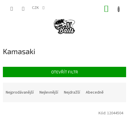
Přejít
NÁKUP
na
CZK
obsah
KOŠÍK
Kamasaki
OTEVŘÍT FILTR
Ř
a
Nejprodávanější
Nejlevnější
Nejdražší
Abecedně
z
e
V
n
Kód:
12044504
ý
í
p
p