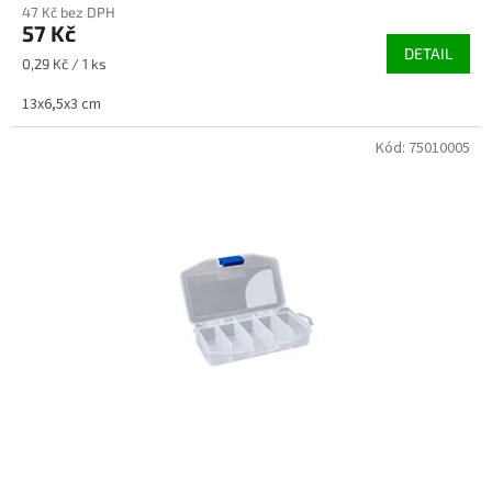
47 Kč bez DPH
57 Kč
DETAIL
Měrná
0,29 Kč / 1 ks
cena:
13x6,5x3 cm
Kód:
75010005