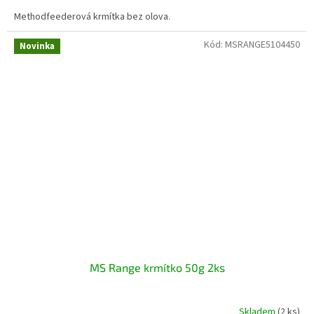
Methodfeederová krmítka bez olova.
Kód:
MSRANGE5104450
Novinka
MS Range krmítko 50g 2ks
Skladem
(2 ks)