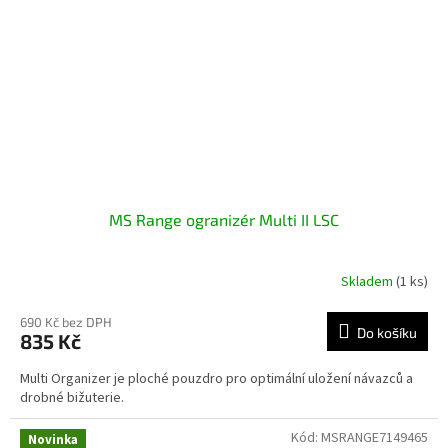
MS Range ogranizér Multi II LSC
Skladem
(1 ks)
690 Kč bez DPH
Do košíku
835 Kč
Multi Organizer je ploché pouzdro pro optimální uložení návazců a
drobné bižuterie.
Kód:
MSRANGE7149465
Novinka