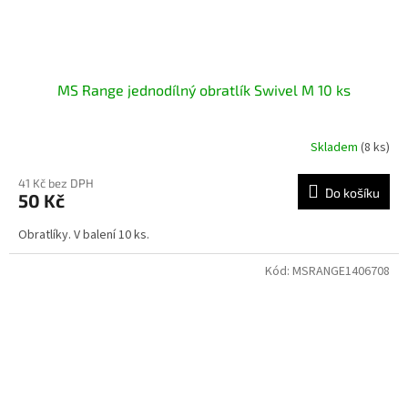
MS Range jednodílný obratlík Swivel M 10 ks
Skladem
(8 ks)
41 Kč bez DPH
Do košíku
50 Kč
Obratlíky. V balení 10 ks.
Kód:
MSRANGE1406708