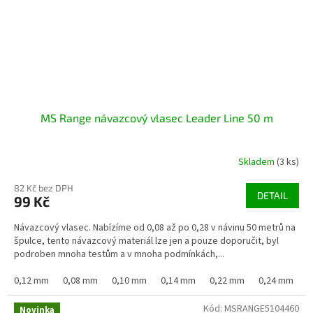
MS Range návazcový vlasec Leader Line 50 m
Skladem
(3 ks)
82 Kč bez DPH
DETAIL
99 Kč
Návazcový vlasec. Nabízíme od 0,08 až po 0,28 v návinu 50 metrů na
špulce, tento návazcový materiál lze jen a pouze doporučit, byl
podroben mnoha testům a v mnoha podmínkách,...
0,12 mm
0,08 mm
0,10 mm
0,14 mm
0,22 mm
0,24 mm
0
Kód:
MSRANGE5104460
Novinka