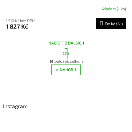
Skladem
(1 ks)
1 510 Kč bez DPH
Do košíku
1 827 Kč
NAČÍST 12 DALŠÍCH
S
1
8
t
O
r
93
položek celkem
v
á
l
NAHORU
n
á
k
d
o
v
Z
a
á
c
á
n
í
p
í
p
a
Instagram
r
t
v
í
k
y
v