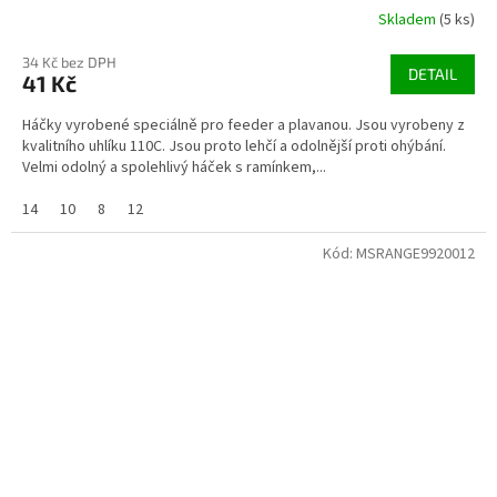
Skladem
(5 ks)
34 Kč bez DPH
DETAIL
41 Kč
Háčky vyrobené speciálně pro feeder a plavanou. Jsou vyrobeny z
kvalitního uhlíku 110C. Jsou proto lehčí a odolnější proti ohýbání.
Velmi odolný a spolehlivý háček s ramínkem,...
14
10
8
12
Kód:
MSRANGE9920012