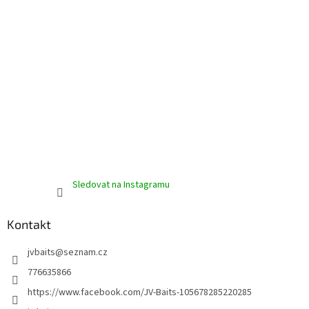
ý
p
i
s
u
Sledovat na Instagramu
Kontakt
jvbaits
@
seznam.cz
776635866
https://www.facebook.com/JV-Baits-105678285220285