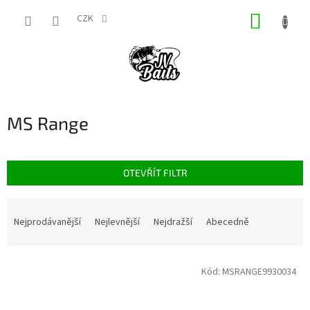
Přejít
NÁKUP
na
CZK
obsah
KOŠÍK
MS Range
OTEVŘÍT FILTR
Ř
a
Nejprodávanější
Nejlevnější
Nejdražší
Abecedně
z
e
V
n
Kód:
MSRANGE9930034
ý
í
p
p