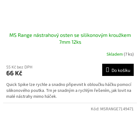
MS Range nástrahový osten se silikonovým kroužkem
7mm 12ks
Skladem
(7 ks)
55 Kč bez DPH
Do košíku
66 Kč
Quick Spike lze rychle a snadno připevnit k obloučku háčku pomocí
silikonového poutka. Trn je snadným a rychlým řešením, jak lovit na
malé nástrahy mimo háček.
Kód:
MSRANGE7149471