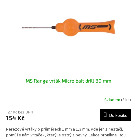
i
r
s
o
p
d
r
u
o
k
d
t
u
ů
k
t
ů
MS Range vrták Micro bait drill 80 mm
Skladem
(3 ks)
127 Kč bez DPH
Do košíku
154 Kč
Nerezové vrtáky o průměrech 1 mm a 1,3 mm. Kde jehla nestačí,
pomůže nám vrtáček, který je ostrý a pevný. Lehce pronikne i tou