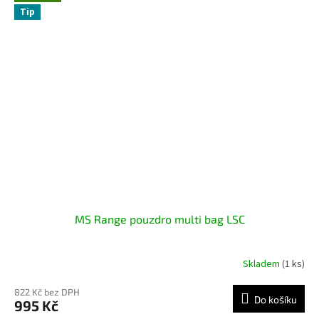
Tip
MS Range pouzdro multi bag LSC
Skladem
(1 ks)
822 Kč bez DPH
Do košíku
995 Kč