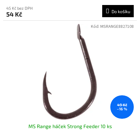
45 Kč bez DPH
Do košíku
54 Kč
Kód:
MSRANGE8827108
49 Kč
–16 %
MS Range háček Strong Feeder 10 ks