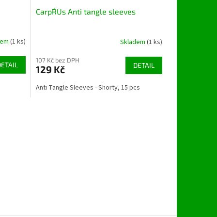
Carp´R´Us Anti tangle sleeves
dem
(1 ks)
Skladem
(1 ks)
107 Kč bez DPH
DETAIL
DETAIL
129 Kč
Anti Tangle Sleeves - Shorty, 15 pcs