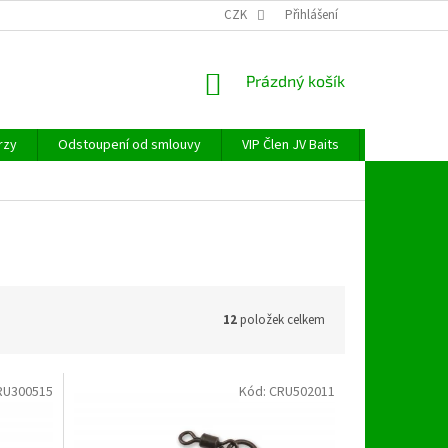
CZK
Přihlášení
NÁKUPNÍ
Prázdný košík
KOŠÍK
rzy
Odstoupení od smlouvy
VIP Člen JV Baits
OBECNÉ NAŘ
12
položek celkem
RU300515
Kód:
CRU502011