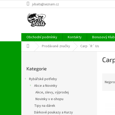
Přejít
jvbaits@seznam.cz
na
obsah
Obchodní podmínky
Kontakty
Bonusový Klub 
Domů
Prodávané značky
Carp ´R´ Us
P
Carp
o
Přeskočit
s
Kategorie
kategorie
t
Ř
r
Rybářské potřeby
a
a
Nejpro
Akce a Novinky
z
n
Akce, slevy, výprodej
e
n
V
n
í
Novinky v e-shopu
ý
í
p
Tipy na dárek
p
p
a
Dárkové poukazy a Kurzy