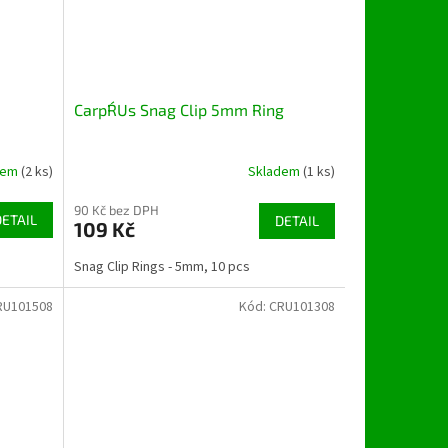
Carp´R´Us Snag Clip 5mm Ring
dem
(2 ks)
Skladem
(1 ks)
90 Kč bez DPH
DETAIL
DETAIL
109 Kč
Snag Clip Rings - 5mm, 10 pcs
RU101508
Kód:
CRU101308