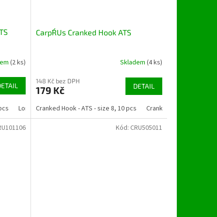
ATS
Carp´R´Us Cranked Hook ATS
dem
(2 ks)
Skladem
(4 ks)
148 Kč bez DPH
DETAIL
DETAIL
179 Kč
 pcs
 pcs
Longshank Nailer - ATS - size 4, 10 pcs
Cranked Hook - ATS - size 8, 10 pcs
Cranked Hook - ATS - siz
RU101106
Kód:
CRU505011