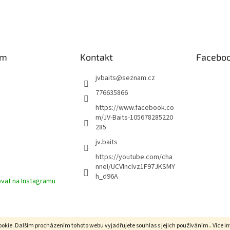
y
v
ý
p
i
s
am
Kontakt
Facebo
u
jvbaits
@
seznam.cz
776635866
https://www.facebook.co
m/JV-Baits-105678285220
285
jv.baits
https://youtube.com/cha
nnel/UCVlncIvz1F97JKSMY
h_d96A
vat na Instagramu
okie. Dalším procházením tohoto webu vyjadřujete souhlas s jejich používáním.. Více i