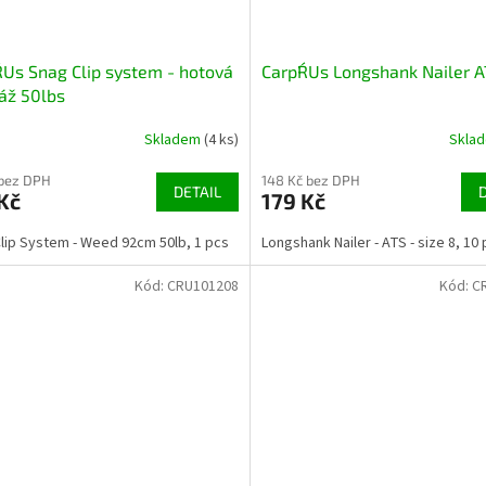
R´Us Snag Clip system - hotová
Carp´R´Us Longshank Nailer 
áž 50lbs
Skladem
(4 ks)
Skla
 bez DPH
148 Kč bez DPH
DETAIL
Kč
179 Kč
lip System - Weed 92cm 50lb, 1 pcs
Snag Clip System - Silt 92cm 50lb, 1
Longshank Nailer - ATS - size 8, 10
Kód:
CRU101208
Kód:
C