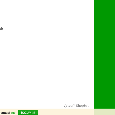
ok
Vytvořil Shoptet
nformací
zde
.
ROZUMÍM