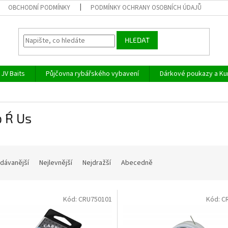
OBCHODNÍ PODMÍNKY
PODMÍNKY OCHRANY OSOBNÍCH ÚDAJŮ
HLEDAT
JV Baits
Půjčovna rybářského vybavení
Dárkové poukazy a Ku
 ´R´ Us
dávanější
Nejlevnější
Nejdražší
Abecedně
Kód:
CRU750101
Kód:
C