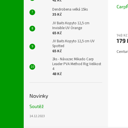
41 Kč
Carp´
Dendrobena velká 15ks
35 Kč
JV Baits Kopyto 12,5 cm
Invisible UV Orange
65 Kč
148 Kč
179 
JV Baits Kopyto 12,5 cm UV
Spotted
65 Kč
Centur
2ks - Návazec Mikado Carp
Leader PVA Method Rig Velikost
4
48 Kč
Novinky
Soutěž
14.12.2023