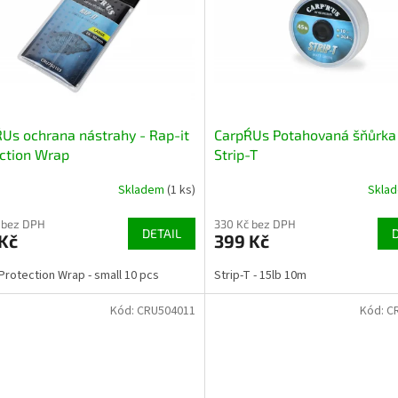
R´Us ochrana nástrahy - Rap-it
Carp´R´Us Potahovaná šňůrka
ction Wrap
Strip-T
Skladem
(1 ks)
Skla
 bez DPH
330 Kč bez DPH
DETAIL
Kč
399 Kč
 Protection Wrap - small 10 pcs
Strip-T - 15lb 10m
Kód:
CRU504011
Kód:
C