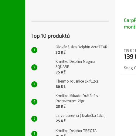
Carp´
mont
Top 10 produktů
Olověná slza Delphin AeroTEAR
115 Kč
32 Kč
139 
Krmítko Delphin Magma
SQUARE
Snag C
35 Kč
Thermo rousnice 1kr/12ks
80 Kč
Krmítko Mikado Drátěné s
Protektorem 25gr
28 Kč
Larva barevná ( krabička 1dcl )
25 Kč
Krmítko Delphin TRECTA