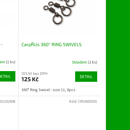
 -
Carp´R´Us 360° RING SWIVELS
dem
(1 ks)
Skladem
(2 ks)
103 Kč bez DPH
DETAIL
DETAIL
125 Kč
360° Ring Swivel - size 11, 8pcs
RU101608
Kód:
CRU600301