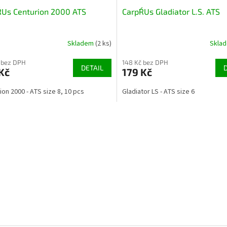
R´Us Centurion 2000 ATS
Carp´R´Us Gladiator L.S. ATS
Skladem
(2 ks)
Skla
 bez DPH
148 Kč bez DPH
DETAIL
Kč
179 Kč
ion 2000 - ATS size 8, 10 pcs
Gladiator LS - ATS size 6
O
v
l
á
d
a
c
í
p
r
v
k