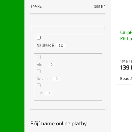
109
Kč
399
Kč
Carp´
Kit L
Na skladě
12
115 Kč
Akce
0
139 
Bead &
Novinka
0
Tip
0
Přijímáme online platby