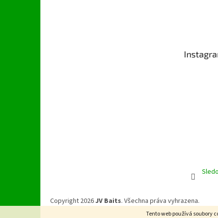
Z
á
p
a
t
Instagr
í
Sledo
Copyright 2026
JV Baits
. Všechna práva vyhrazena.
Tento web používá soubory co