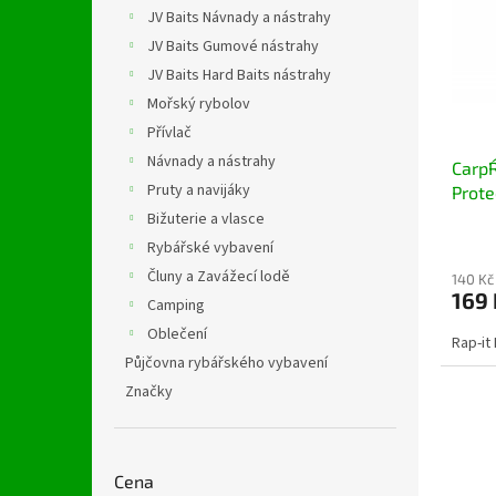
i
r
n
JV Baits Návnady a nástrahy
s
o
e
JV Baits Gumové nástrahy
p
d
l
r
u
JV Baits Hard Baits nástrahy
o
k
Mořský rybolov
d
t
Přívlač
u
ů
Návnady a nástrahy
Carp´
k
Pruty a navijáky
Prote
t
ů
Bižuterie a vlasce
Rybářské vybavení
Čluny a Zavážecí lodě
140 Kč
169 
Camping
Oblečení
Rap-it
Půjčovna rybářského vybavení
Značky
Cena