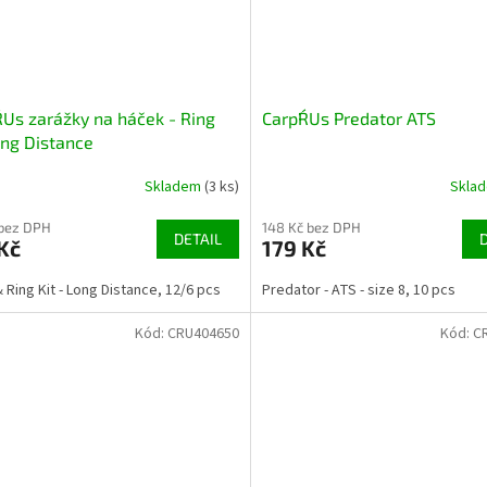
R´Us zarážky na háček - Ring
Carp´R´Us Predator ATS
ong Distance
Skladem
(3 ks)
Skla
 bez DPH
148 Kč bez DPH
DETAIL
Kč
179 Kč
 Ring Kit - Long Distance, 12/6 pcs
Predator - ATS - size 8, 10 pcs
Kód:
CRU404650
Kód:
C