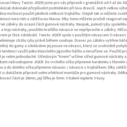
bovací hlavy Twisto JIGER jsme pro vás připravili v gramážích od 5 až do 3
okázali dokonale přizpůsobit podmínkám při lovu dravců. Jejich velkou výh
na možnost použití jakékoli velikosti trojháčku. Stejně tak si můžete zvolit
lenost mezi ním a zátěžovou hlavou. Díky tomu můžete pružně reagovat nap
rné záběry do ocasní části gumové nástrahy. Naopak, pokud ryby spolehliv
u a trup nástrahy, použitím kratšího návazce se nepřipravíte o záběry. Klíč
orem je fáze zdolávání. Twisto JIGER spolu s použitým návazcem či návazci
 eliminuje ztrátu ryby právě během souboje. Dravec po záběru vytrhne háč
něný do gumy a zdoláváme jej pouze na návazci, který se svobodně pohyb
 tendenci využít páku klasického jigového háčku a nevyřízne se. Použití p
R je velmi jednoduché. Středovým "trnem" určíme střed gumové nástrahy 
bem našroubujeme JIGER. Do vrchního očka připneme karabinku s hlavním 
ou a do dolního očka připneme návazec / návazce s trojháčkem. Díky zátěži
R si dokážete připravit velmi efektivní montáže pro gumové nástrahy. Délk
kovací části je 26mm, její šířka je 5mm. V balení najdete 3 kusy.