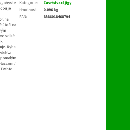
0g, abyste
Kategorie
:
Zavrtávací jigy
odou je
Hmotnost
:
0.096 kg
EAN
:
8586018468794
ř. na
ě útočí na
ovým
 ve velké
ek
uje. Ryba
roduktu
a pomalým
vlascem /
 Twisto
a