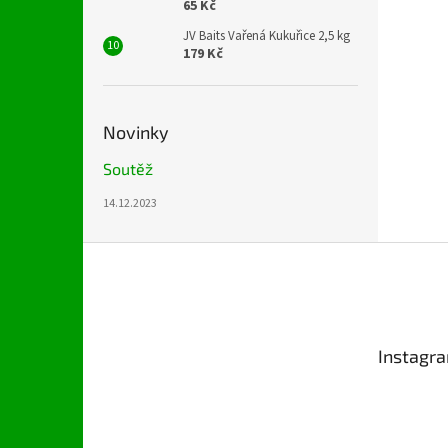
65 Kč
JV Baits Vařená Kukuřice 2,5 kg
179 Kč
Novinky
Soutěž
14.12.2023
Z
á
p
a
t
Instagr
í