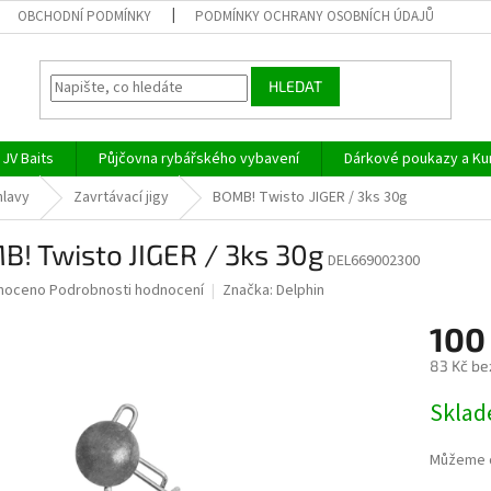
OBCHODNÍ PODMÍNKY
PODMÍNKY OCHRANY OSOBNÍCH ÚDAJŮ
HLEDAT
JV Baits
Půjčovna rybářského vybavení
Dárkové poukazy a Ku
hlavy
Zavrtávací jigy
BOMB! Twisto JIGER / 3ks 30g
! Twisto JIGER / 3ks 30g
DEL669002300
né
noceno
Podrobnosti hodnocení
Značka:
Delphin
ní
100
u
83 Kč be
Měrná
Skla
cena:
ek.
Můžeme d