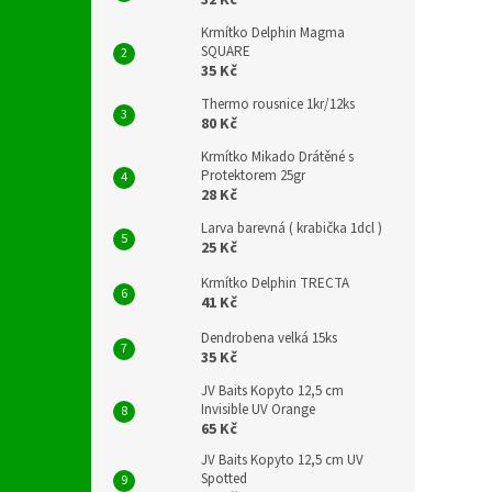
32 Kč
Krmítko Delphin Magma
SQUARE
35 Kč
Thermo rousnice 1kr/12ks
80 Kč
Krmítko Mikado Drátěné s
Protektorem 25gr
28 Kč
Larva barevná ( krabička 1dcl )
25 Kč
Krmítko Delphin TRECTA
41 Kč
Dendrobena velká 15ks
35 Kč
JV Baits Kopyto 12,5 cm
Invisible UV Orange
65 Kč
JV Baits Kopyto 12,5 cm UV
Spotted