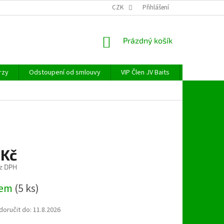
CZK
Přihlášení
NÁKUPNÍ
Prázdný košík
KOŠÍK
rzy
Odstoupení od smlouvy
VIP Člen JV Baits
OBECNÉ NAŘ
 Kč
z DPH
dem
(5 ks)
oručit do:
11.8.2026