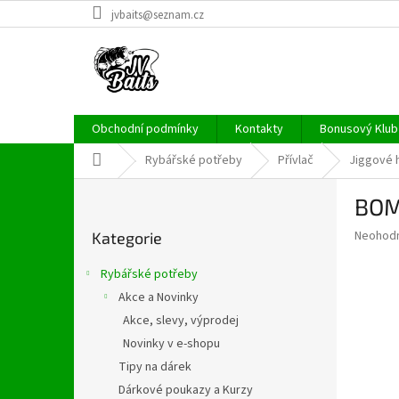
Přejít
jvbaits@seznam.cz
na
obsah
Obchodní podmínky
Kontakty
Bonusový Klub 
Domů
Rybářské potřeby
Přívlač
Jiggové 
P
BOMB
o
Přeskočit
s
Průměr
Neohod
Kategorie
kategorie
t
hodnoce
r
produkt
Rybářské potřeby
a
je
Akce a Novinky
0,0
n
z
Akce, slevy, výprodej
n
5
í
Novinky v e-shopu
hvězdič
p
Tipy na dárek
a
Dárkové poukazy a Kurzy