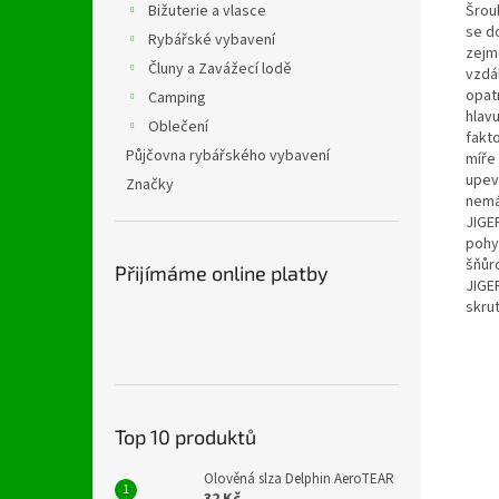
Šrou
Bižuterie a vlasce
se d
Rybářské vybavení
zejmé
Čluny a Zavážecí lodě
vzdá
opat
Camping
hlav
Oblečení
fakt
Půjčovna rybářského vybavení
míře
upev
Značky
nemá
JIGE
pohy
šňůr
Přijímáme online platby
JIGE
skrut
Top 10 produktů
Olověná slza Delphin AeroTEAR