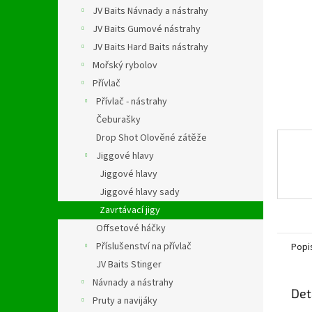
n
JV Baits Návnady a nástrahy
e
JV Baits Gumové nástrahy
l
JV Baits Hard Baits nástrahy
Mořský rybolov
Přívlač
Přívlač - nástrahy
Čeburašky
Drop Shot Olověné zátěže
Jiggové hlavy
Jiggové hlavy
Jiggové hlavy sady
Zavrtávací jigy
Offsetové háčky
Příslušenství na přívlač
Popi
JV Baits Stinger
Návnady a nástrahy
Det
Pruty a navijáky