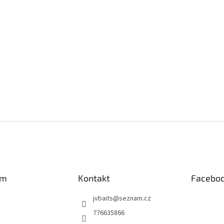
am
Kontakt
Facebo
jvbaits
@
seznam.cz
776635866