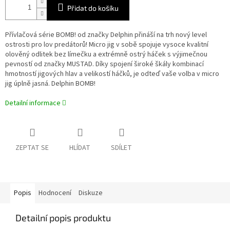
Přidat do košíku
Přívlačová série BOMB! od značky Delphin přináší na trh nový level
ostrosti pro lov predátorů! Micro jig v sobě spojuje vysoce kvalitní
olověný odlitek bez límečku a extrémně ostrý háček s výjimečnou
pevností od značky MUSTAD. Díky spojení široké škály kombinací
hmotností jigových hlav a velikostí háčků, je odteď vaše volba v micro
jig úplně jasná. Delphin BOMB!
Detailní informace
ZEPTAT SE
HLÍDAT
SDÍLET
Popis
Hodnocení
Diskuze
Detailní popis produktu