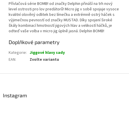
Přívlačová série BOMB! od značky Delphin přináší na trh nový
level ostrosti pro lov predátorů! Micro jig v sobě spojuje vysoce
kvalitní olověný odlitek bez límečku a extrémně ostrý háček s
výjimečnou pevností od značky MUSTAD. Díky spojení široké
škály kombinací hmotností jigových hlav a velikostí háčků, je
odteď vaše volba v micro jig úplně jasná. Delphin BOMB!
Doplňkové parametry
Kategorie
:
Jiggové hlavy sady
EAN
:
Zvolte variantu
Z
á
p
a
Instagram
t
í