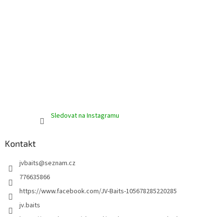
Sledovat na Instagramu
Kontakt
jvbaits
@
seznam.cz
776635866
https://www.facebook.com/JV-Baits-105678285220285
jv.baits