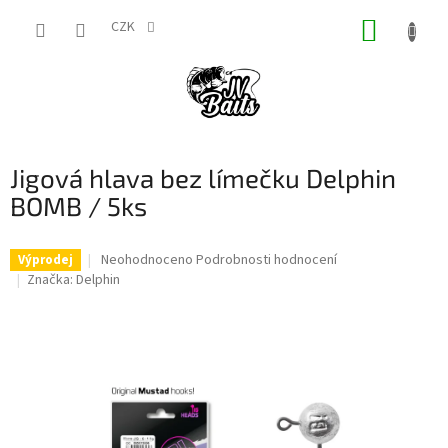
Přejít
NÁKUP
na
CZK
obsah
KOŠÍK
Jigová hlava bez límečku Delphin
BOMB / 5ks
Průměrné
Neohodnoceno
Podrobnosti hodnocení
Výprodej
hodnocení
Značka:
Delphin
produktu
je
0,0
z
5
hvězdiček.