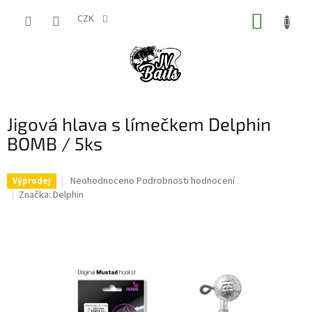
Přejít
NÁKUP
na
CZK
obsah
KOŠÍK
Jigová hlava s límečkem Delphin
BOMB / 5ks
Průměrné
Neohodnoceno
Podrobnosti hodnocení
Výprodej
hodnocení
Značka:
Delphin
produktu
je
0,0
z
5
hvězdiček.