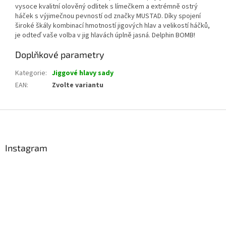
vysoce kvalitní olověný odlitek s límečkem a extrémně ostrý
háček s výjimečnou pevností od značky MUSTAD. Díky spojení
široké škály kombinací hmotností jigových hlav a velikostí háčků,
je odteď vaše volba v jig hlavách úplně jasná. Delphin BOMB!
Doplňkové parametry
Kategorie
:
Jiggové hlavy sady
EAN
:
Zvolte variantu
Z
á
p
a
Instagram
t
í