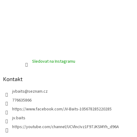
Sledovat na Instagramu
Kontakt
jvbaits
@
seznam.cz
776635866
https://www.facebook.com/JV-Baits-105678285220285
jv.baits
https://youtube.com/channel/UCVlncIvz1F97JKSMYh_d96A