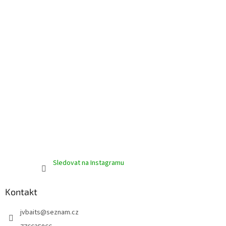
í
Sledovat na Instagramu
Kontakt
jvbaits
@
seznam.cz