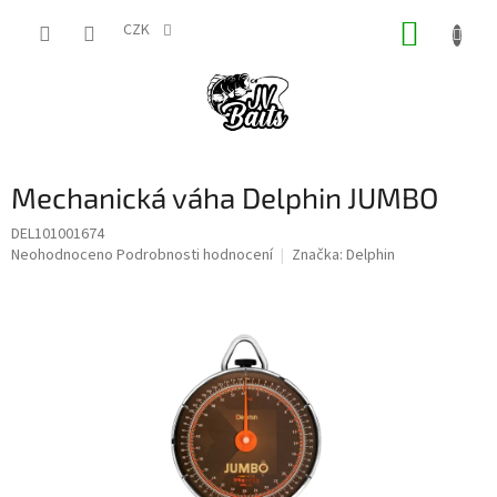
Přejít
NÁKUP
na
CZK
obsah
KOŠÍK
Mechanická váha Delphin JUMBO
DEL101001674
Průměrné
Neohodnoceno
Podrobnosti hodnocení
Značka:
Delphin
hodnocení
produktu
je
0,0
z
5
hvězdiček.