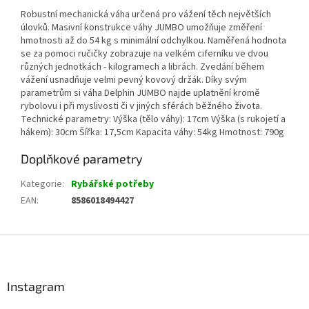
Robustní mechanická váha určená pro vážení těch největších
úlovků. Masivní konstrukce váhy JUMBO umožňuje změření
hmotnosti až do 54 kg s minimální odchylkou. Naměřená hodnota
se za pomoci ručičky zobrazuje na velkém ciferníku ve dvou
různých jednotkách - kilogramech a librách. Zvedání během
vážení usnadňuje velmi pevný kovový držák. Díky svým
parametrům si váha Delphin JUMBO najde uplatnění kromě
rybolovu i při myslivosti či v jiných sférách běžného života.
Technické parametry: Výška (tělo váhy): 17cm Výška (s rukojetí a
hákem): 30cm Šířka: 17,5cm Kapacita váhy: 54kg Hmotnost: 790g
Doplňkové parametry
Kategorie
:
Rybářské potřeby
EAN
:
8586018494427
Z
á
p
a
Instagram
t