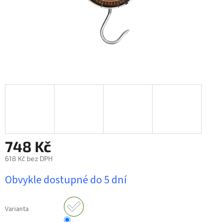
748 Kč
618 Kč bez DPH
Měrná
Obvykle dostupné do 5 dní
cena:
Varianta