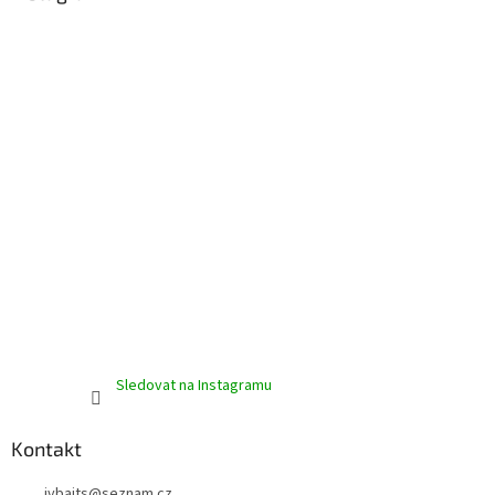
t
í
Sledovat na Instagramu
Kontakt
jvbaits
@
seznam.cz