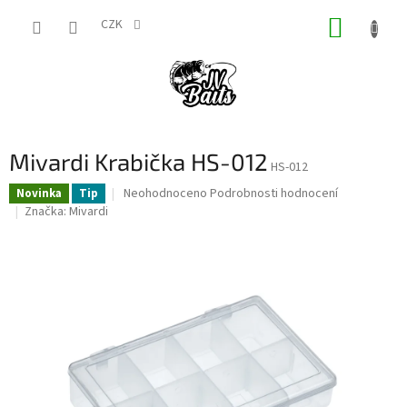
Přejít
NÁKUP
na
CZK
obsah
KOŠÍK
Mivardi Krabička HS-012
HS-012
Průměrné
Neohodnoceno
Podrobnosti hodnocení
Novinka
Tip
hodnocení
Značka:
Mivardi
produktu
je
0,0
z
5
hvězdiček.