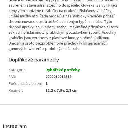
dvou a třípatrové kufříky, vyrobené z vysoce odolného plastu. V
zavřeném stavu udrží stojícího dospělého člověka. Za vynikající
ceny vám nabízíme i krabičky na drobné příslušenství, háčky,
umělé mušky atd. Řada modelů z naší nabídky krabiček přináší
drobné inovace oproti běžně nabízeným typům na trhu. Tyto
drobné úpravy jsou vedeny snahou maximálně přizpůsobit i toto
základní příslušenství praktickým požadavkům rybářů. Všechny
krabičky jsou vyrobeny z plastové hmoty s příměsí silikonu.
Umožňují proto bezproblémové přechovávání agresivních
gumových twisterů a podobných nástrah.
Doplňkové parametry
Kategorie
:
Rybářské potřeby
EAN
:
2000010019519
Počet kusů v balení
:
1
Rozměr
:
12,2 x 7,9 x 2,8 cm
Z
á
p
a
Instagram