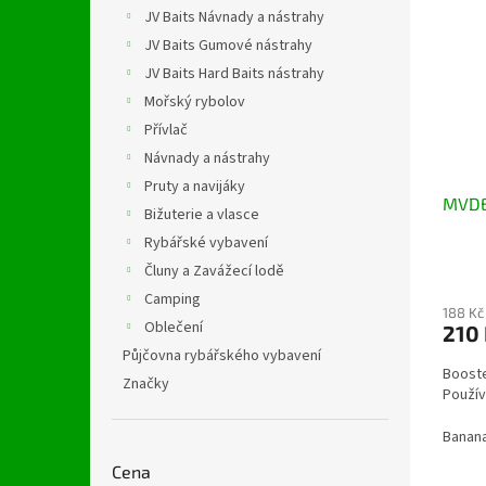
n
p
p
JV Baits Návnady a nástrahy
e
i
r
JV Baits Gumové nástrahy
l
s
o
JV Baits Hard Baits nástrahy
p
d
Mořský rybolov
r
u
Přívlač
o
k
d
Návnady a nástrahy
t
u
ů
Pruty a navijáky
MVDE
k
Bižuterie a vlasce
t
Rybářské vybavení
ů
Čluny a Zavážecí lodě
Camping
188 Kč
Oblečení
210
Půjčovna rybářského vybavení
Booste
Značky
Použív
Banan
Cena