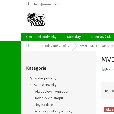
Přejít
jvbaits@seznam.cz
na
obsah
Obchodní podmínky
Kontakty
Bonusový Klub 
Domů
Prodávané značky
MVDE - Marcel Van Den
P
MVD
o
Přeskočit
s
Kategorie
kategorie
t
r
Rybářské potřeby
a
Ř
Akce a Novinky
n
a
Nejpro
Akce, slevy, výprodej
n
z
í
Novinky v e-shopu
e
p
Tipy na dárek
V
n
a
Akce
Dárkové poukazy a Kurzy
ý
í