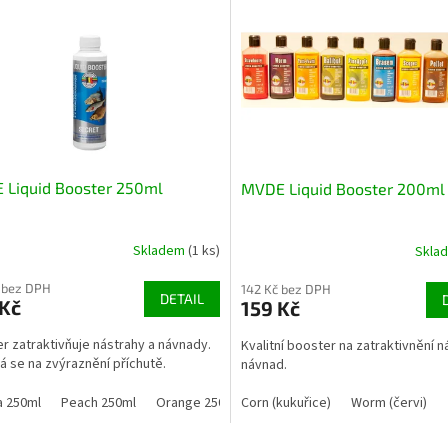
 Liquid Booster 250ml
MVDE Liquid Booster 200ml
Skladem
(1 ks)
Skla
 bez DPH
142 Kč bez DPH
DETAIL
 Kč
159 Kč
r zatraktivňuje nástrahy a návnady.
Kvalitní booster na zatraktivnění n
á se na zvýraznění příchutě.
návnad.
a 250ml
Peach 250ml
Orange 250ml
Corn (kukuřice)
Anise 250ml
Coconut 250ml
Worm (červi)