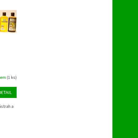
dem
(1 ks)
DETAIL
ástrah a