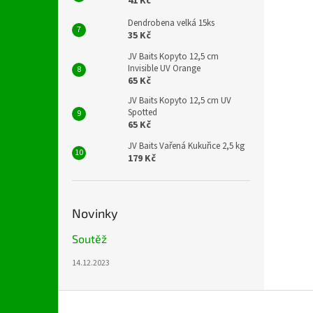
41 Kč
Dendrobena velká 15ks
35 Kč
JV Baits Kopyto 12,5 cm
Invisible UV Orange
65 Kč
JV Baits Kopyto 12,5 cm UV
Spotted
65 Kč
JV Baits Vařená Kukuřice 2,5 kg
179 Kč
Novinky
Soutěž
14.12.2023
Z
á