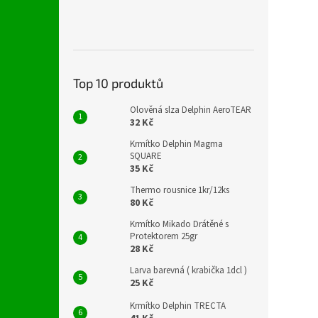
Top 10 produktů
Olověná slza Delphin AeroTEAR
32 Kč
Krmítko Delphin Magma
SQUARE
35 Kč
Thermo rousnice 1kr/12ks
80 Kč
Krmítko Mikado Drátěné s
Protektorem 25gr
28 Kč
Larva barevná ( krabička 1dcl )
25 Kč
Krmítko Delphin TRECTA