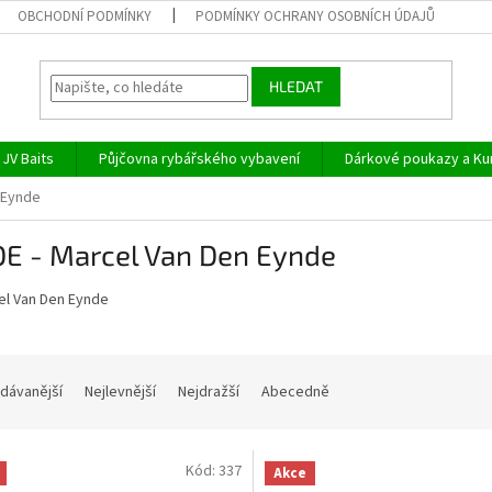
OBCHODNÍ PODMÍNKY
PODMÍNKY OCHRANY OSOBNÍCH ÚDAJŮ
HLEDAT
JV Baits
Půjčovna rybářského vybavení
Dárkové poukazy a Ku
 Eynde
E - Marcel Van Den Eynde
dávanější
Nejlevnější
Nejdražší
Abecedně
Kód:
337
Akce