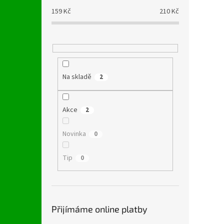
159
Kč
210
Kč
Na skladě
2
Akce
2
Novinka
0
Tip
0
Přijímáme online platby