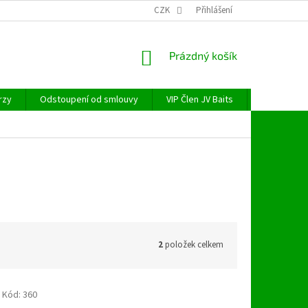
CZK
Přihlášení
NÁKUPNÍ
Prázdný košík
KOŠÍK
rzy
Odstoupení od smlouvy
VIP Člen JV Baits
OBECNÉ NAŘ
2
položek celkem
Kód:
360