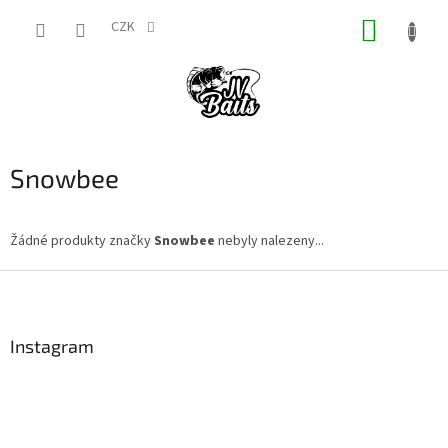
Přejít
NÁKUP
na
CZK
obsah
KOŠÍK
Snowbee
Žádné produkty značky
Snowbee
nebyly nalezeny...
Z
á
p
a
Instagram
t
í