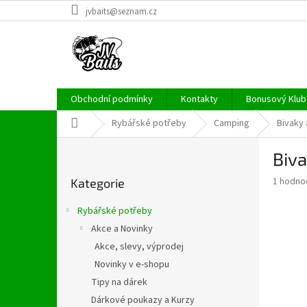
Přejít
jvbaits@seznam.cz
na
obsah
Obchodní podmínky
Kontakty
Bonusový Klub 
Domů
Rybářské potřeby
Camping
Bivaky 
P
Biv
o
Přeskočit
s
Průměr
1 hodno
Kategorie
kategorie
t
hodnoce
r
produkt
Rybářské potřeby
a
je
Akce a Novinky
5,0
n
z
Akce, slevy, výprodej
n
5
í
Novinky v e-shopu
hvězdič
p
Tipy na dárek
a
Dárkové poukazy a Kurzy