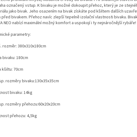
aha označený vstup. K bivaku je možné dokoupit přehoz, který je ze stejné
riálu jako bivak. Jeho osazením na bivak získáte pod kšiltem dalších uzavř
před bivakem. Přehoz navíc zlepší tepelně izolační vlastnosti bivaku. Biva
A NEO nabízí maximální možný komfort a uspokojí i ty nejnáročnější rybáře!
nické parametry:
š. rozměr: 380x310x180cm
a bivaku: 180cm
 kšiltu: 70cm
sp. rozměry bivaku:130x35x35cm
nost bivaku: 14kg
sp. rozměry přehozu:60x20x20cm
nost přehozu: 4,5kg