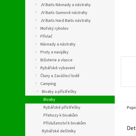
n
JV Baits Návnady a nástrahy
e
JV Baits Gumové nástrahy
l
JV Baits Hard Baits nástrahy
Mořský rybolov
Přívlač
Návnady a nástrahy
Pruty a navijáky
Bižuterie a vlasce
Rybářské vybavení
Čluny a Zavážecí lodě
Camping
Bivaky a přístřešky
Bivaky
Rybářské přístřešky
Popi
Přehozy k bivakům
Příslušenství k bivakům
Det
Rybářské deštníky