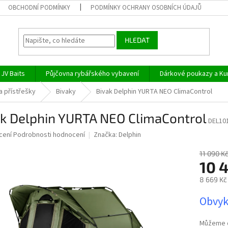
OBCHODNÍ PODMÍNKY
PODMÍNKY OCHRANY OSOBNÍCH ÚDAJŮ
HLEDAT
JV Baits
Půjčovna rybářského vybavení
Dárkové poukazy a Ku
a přístřešky
Bivaky
Bivak Delphin YURTA NEO ClimaControl
ak Delphin YURTA NEO ClimaControl
DEL10
né
cení
Podrobnosti hodnocení
Značka:
Delphin
ní
u
11 090 K
10 
8 669 Kč
Měrná
Obvyk
ek.
cena:
Můžeme d