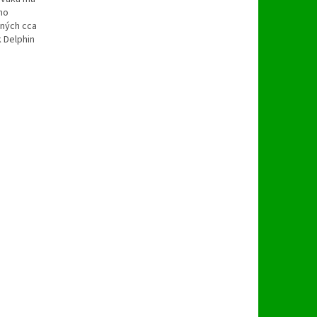
ho
ených cca
k Delphin