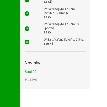
35 Kč
JV Baits Kopyto 12,5 cm
Invisible UV Orange
65 Kč
JV Baits Kopyto 12,5 cm UV
Spotted
65 Kč
JV Baits Vařená Kukuřice 2,5 kg
179 Kč
Novinky
Soutěž
14.12.2023
Z
á
p