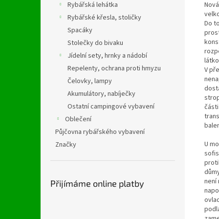
Rybářská lehátka
Nová
velk
Rybářské křesla, stoličky
Do t
Spacáky
pros
kons
Stolečky do bivaku
rozpě
Jídelní sety, hrnky a nádobí
látk
Repelenty, ochrana proti hmyzu
V pře
nena
Čelovky, lampy
dosta
Akumulátory, nabíječky
stro
Ostatní campingové vybavení
část
trans
Oblečení
balen
Půjčovna rybářského vybavení
U mod
Značky
sofi
prot
důmy
není
Přijímáme online platby
napo
ovla
podl
zame