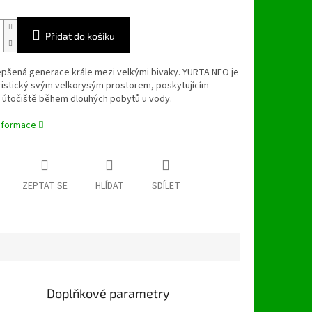
Přidat do košíku
epšená generace krále mezi velkými bivaky. YURTA NEO je
ristický svým velkorysým prostorem, poskytujícím
 útočiště během dlouhých pobytů u vody.
informace
ZEPTAT SE
HLÍDAT
SDÍLET
Doplňkové parametry