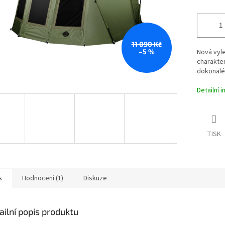
11 090 Kč
–5 %
Nová vyl
charakte
dokonalé
Detailní 
TISK
s
Hodnocení (1)
Diskuze
ailní popis produktu