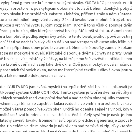
 vylepšená generace krále mezi velkými bivaky. YURTA NEO je charakterist
orysým prostorem, poskytujícím dokonalé útočiště během dlouhých pobytů
ohoto bivaku bez problémů umístíte 3 lehátka, přičemž stále v něm zůstan
toru na pohodlné fungování u vody. Základ bivaku tvoří mohutná trojžebrov
trukce s vrchními vyztužujícími rozpěrami. Kromě toho však disponuje dvě
rami po bocích, díky kterým nabývá bivak ještě lepší stabilitu. V kombinaci 
ou a kompletně podlepenými švy zvládne tento bivak jakékoli povětrnostní
dní části se nachází velký kšilt s délkou nad vstupem až 70cm! Díky kšiltu 
prší na případnou obuv před bivakem a během silné bouřky zamezí kapkám
t se na moskytiéru dveří. Kšilt také disponuje dvěma úchyty na pruty. Uvnit
pě bivaku navíc umístěny 2 háčky, na které je možné zavěsit například lampu
i se kromě dveří nacházejí také dvě okna. Obě jsou moskytiérová s možnos
parentních fóliových oken, nebo možností plné textilie. Fóliová okna jsou s
í, a tak nemusíte dokupovat nic navíc!
elu YURTA NEO jsme však mysleli i na lepší odvětrání bivaku a aplikovali j
stikovaný systém CLIMA CONTROL. Tento systém je tvořen dvěma větráky 
ilehlých stranách (nad vstupními dveřmi a nad zadním oknem). Díky tomuto
slnému systému lze zajistit cirkulaci vzduchu ve vnitřním prostoru bivaku 
 možné větrat pomocí velkých oken. Určitě ho oceníte zejména v noci, kdy 
máhá snižovat kondenzaci na vnitřních stěnách. Celý systém je navíc jedn
datelný zevnitř bivaku. Bonusem navíc oproti předchozí generaci je zipovat
aha. Po celém vnitřním obvodu je několik cm nad zemí všitý zip, díky kterém
zeno pronikání hmyzu, hlodavců či vody do bivaku. Pro snadnější stavění 