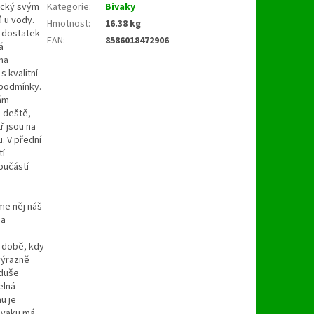
ický svým
Kategorie
:
Bivaky
 u vody.
Hmotnost
:
16.38 kg
e dostatek
EAN
:
8586018472906
á
ma
s kvalitní
 podmínky.
vám
 deště,
ř jsou na
. V přední
tí
oučástí
sme něj náš
na
v době, kdy
výrazně
oduše
elná
u je
bivaku má