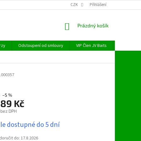
CZK
Přihlášení
NÁKUPNÍ
Prázdný košík
KOŠÍK
rzy
Odstoupení od smlouvy
VIP Člen JV Baits
OBECNÉ NAŘ
1000357
č
–5 %
489 Kč
 bez DPH
le dostupné do 5 dní
oručit do:
17.8.2026