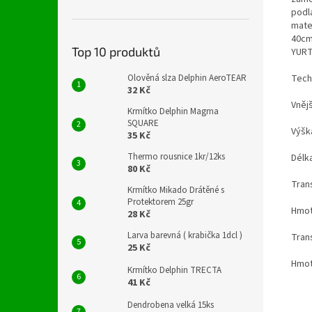
podl
mate
40cm 
Top 10 produktů
YURT
Olověná slza Delphin AeroTEAR
Tech
32 Kč
Vněj
Krmítko Delphin Magma
SQUARE
Výšk
35 Kč
Thermo rousnice 1kr/12ks
Délka
80 Kč
Tran
Krmítko Mikado Drátěné s
Protektorem 25gr
Hmot
28 Kč
Larva barevná ( krabička 1dcl )
Tran
25 Kč
Hmot
Krmítko Delphin TRECTA
41 Kč
Dendrobena velká 15ks