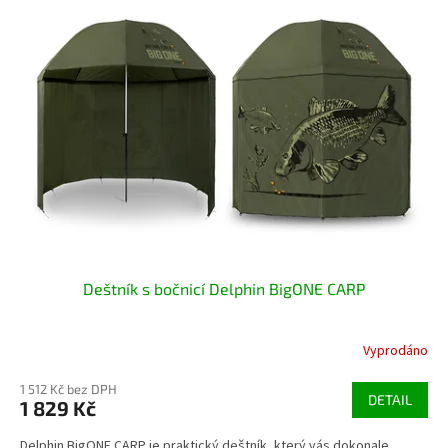
Deštník s bočnicí Delphin BigONE CARP
Vyprodáno
1 512 Kč bez DPH
DETAIL
1 829 Kč
Delphin BigONE CARP je praktický deštník, který vás dokonale