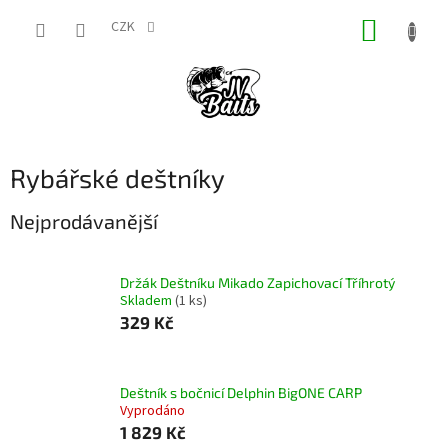
Přejít
NÁKUP
na
CZK
obsah
KOŠÍK
Rybářské deštníky
Nejprodávanější
Držák Deštníku Mikado Zapichovací Tříhrotý
Skladem
(1 ks)
329 Kč
Deštník s bočnicí Delphin BigONE CARP
Vyprodáno
1 829 Kč