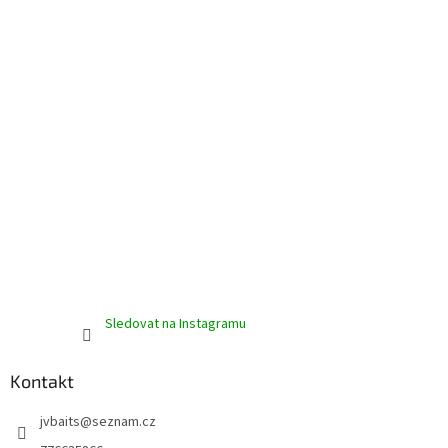
í
p
r
v
k
y
v
ý
p
i
s
u
Sledovat na Instagramu
Kontakt
jvbaits
@
seznam.cz