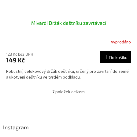
Mivardi Držák deštníku zavrtávací
Vyprodáno
123 Kč bez DPH
Do košíku
149 Kč
Robustní, celokovový držák deštníku, určený pro zavrtání do země
a ukotvení deštníku ve tvrdém podkladu.
7
položek celkem
O
v
l
Z
á
á
d
p
a
a
Instagram
c
t
í