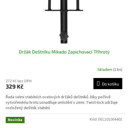
o
d
u
k
t
ů
Držák Deštníku Mikado Zapichovací Tříhrotý
Skladem
(1 ks)
272 Kč bez DPH
Do košíku
329 Kč
Řada velmi stabilních ocelových držáků deštníků. Díky pečlivě
vytvořenému hrotu usnadňuje umístění v zemi. Twist-lock udržuje
rozložený deštník stabilní.
Kód:
DEL101004401
Novinka