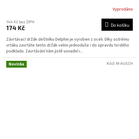
Vyprodáno
144 Kč bez DPH
Do košíku
174 Kč
Závrtávací držák deštníku Delphin je vyroben z oceli. Díky ostrému
vrtáku zavrtáte tento držák velmi jednoduše i do opravdu tvrdého
podkladu. Zavrtávání Vám jistě usnadní i...
Kód:
M-AUSCH
Novinka