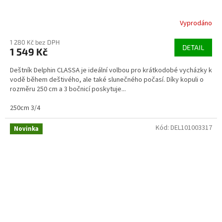
Vyprodáno
1 280 Kč bez DPH
DETAIL
1 549 Kč
Deštník Delphin CLASSA je ideální volbou pro krátkodobé vycházky k
vodě během deštivého, ale také slunečného počasí. Díky kopuli o
rozměru 250 cm a 3 bočnicí poskytuje...
250cm 3/4
Kód:
DEL101003317
Novinka