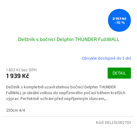
2 157 Kč
–10 %
Deštník s bočnicí Delphin THUNDER FullWALL
Obvykle dostupné do 5 dní
1 602 Kč bez DPH
DETAIL
1 939 Kč
Deštník s kompletně uzavíratelnou bočnicí Delphin THUNDER
FullWALL je ideální volbou do nepříznivého počasí během kratších
výprav. Perfektně ochrání před nepříjemným sluncem,...
250cm 4/4
Kód:
DEL101002703