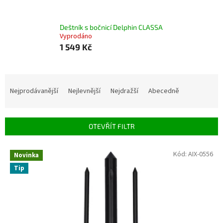
Deštník s bočnicí Delphin CLASSA
Vyprodáno
1 549 Kč
Ř
a
Nejprodávanější
Nejlevnější
Nejdražší
Abecedně
z
e
n
OTEVŘÍT FILTR
í
p
V
Kód:
AIX-0556
r
Novinka
ý
o
Tip
p
d
i
u
s
k
p
t
r
ů