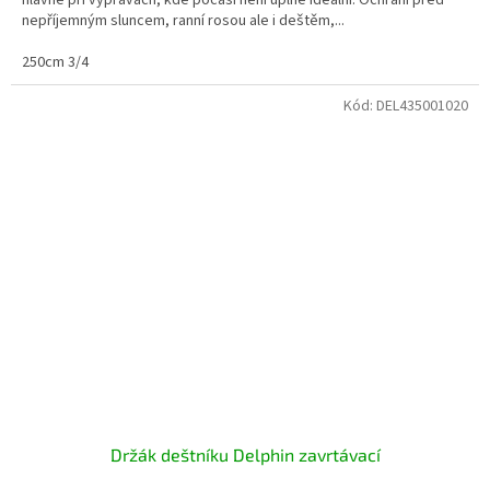
hlavně při výpravách, kde počasí není úplně ideální. Ochrání před
nepříjemným sluncem, ranní rosou ale i deštěm,...
250cm 3/4
Kód:
DEL435001020
Držák deštníku Delphin zavrtávací