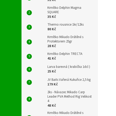
32 Kč
Krmítko Delphin Magma
SQUARE
35 Kč
Thermo rousnice 1kr/12ks
80 Kč
Krmítko Mikado Drátěné s
Protektorem 25gr
28 Kč
Krmítko Delphin TRECTA
41 Kč
Larva barevná ( krabička 1dcl )
25 Kč
JV Baits Vařená Kukuřice 2,5 kg
179 Kč
2ks - Návazec Mikado Carp
Leader PVA Method Rig Velikost
4
48 Kč
Krmítko Mikado Drátěné s