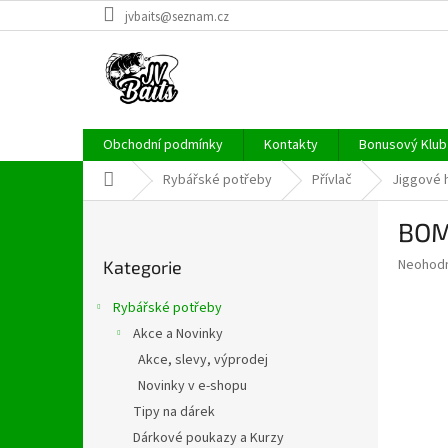
Přejít
jvbaits@seznam.cz
na
obsah
Obchodní podmínky
Kontakty
Bonusový Klub 
Domů
Rybářské potřeby
Přívlač
Jiggové 
P
BOMB
o
Přeskočit
s
Průměr
Neohod
Kategorie
kategorie
t
hodnoce
r
produkt
Rybářské potřeby
a
je
Akce a Novinky
0,0
n
z
Akce, slevy, výprodej
n
5
í
Novinky v e-shopu
hvězdič
p
Tipy na dárek
a
Dárkové poukazy a Kurzy