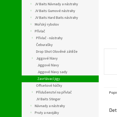
n
JV Baits Návnady a nástrahy
e
JV Baits Gumové nástrahy
l
JV Baits Hard Baits nástrahy
Mořský rybolov
Přívlač
Přívlač - nástrahy
Čeburašky
Drop Shot Olověné zátěže
Jiggové hlavy
Jiggové hlavy
Jiggové hlavy sady
Zavrtávací jigy
Offsetové háčky
Příslušenství na přívlač
Popi
JV Baits Stinger
Návnady a nástrahy
Det
Pruty a navijáky