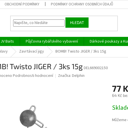
OBCHODNÍ PODMÍNKY
PODMÍNKY OCHRANY OSOBNÍCH ÚDAJŮ
HLEDAT
JV Baits
Půjčovna rybářského vybavení
Dárkové poukazy a Ku
hlavy
Zavrtávací jigy
BOMB! Twisto JIGER / 3ks 15g
! Twisto JIGER / 3ks 15g
DEL669002150
né
noceno
Podrobnosti hodnocení
Značka:
Delphin
ní
77 
u
64 Kč be
Měrná
Skla
cena:
ek.
Můžeme d