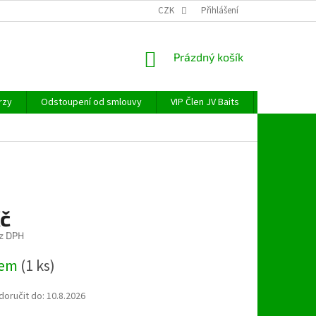
CZK
Přihlášení
NÁKUPNÍ
Prázdný košík
KOŠÍK
rzy
Odstoupení od smlouvy
VIP Člen JV Baits
OBECNÉ NAŘ
Kč
z DPH
dem
(1 ks)
oručit do:
10.8.2026