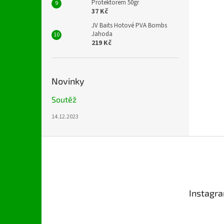
Protektorem 50gr
37 Kč
JV Baits Hotové PVA Bombs
Jahoda
219 Kč
Novinky
Soutěž
14.12.2023
Z
á
p
a
t
Instagr
í