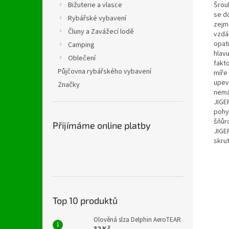
Šrou
Bižuterie a vlasce
se d
Rybářské vybavení
zejmé
Čluny a Zavážecí lodě
vzdá
opat
Camping
hlav
Oblečení
fakt
Půjčovna rybářského vybavení
míře
upev
Značky
nemá
JIGE
pohy
šňůr
Přijímáme online platby
JIGE
skrut
Top 10 produktů
Olověná slza Delphin AeroTEAR