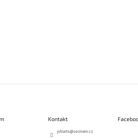
am
Kontakt
Facebo
jvbaits
@
seznam.cz