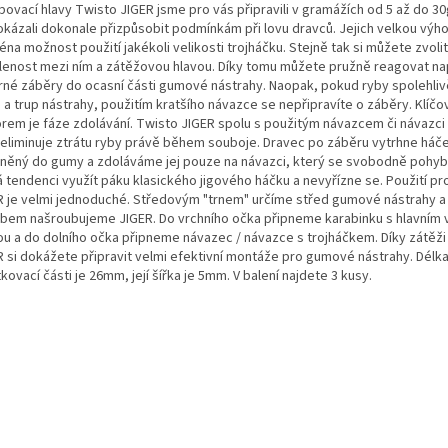
bovací hlavy Twisto JIGER jsme pro vás připravili v gramážích od 5 až do 3
okázali dokonale přizpůsobit podmínkám při lovu dravců. Jejich velkou výh
na možnost použití jakékoli velikosti trojháčku. Stejně tak si můžete zvolit
lenost mezi ním a zátěžovou hlavou. Díky tomu můžete pružně reagovat nap
rné záběry do ocasní části gumové nástrahy. Naopak, pokud ryby spolehliv
u a trup nástrahy, použitím kratšího návazce se nepřipravíte o záběry. Klíč
orem je fáze zdolávání. Twisto JIGER spolu s použitým návazcem či návazci
 eliminuje ztrátu ryby právě během souboje. Dravec po záběru vytrhne háč
něný do gumy a zdoláváme jej pouze na návazci, který se svobodně pohyb
 tendenci využít páku klasického jigového háčku a nevyřízne se. Použití p
R je velmi jednoduché. Středovým "trnem" určíme střed gumové nástrahy 
bem našroubujeme JIGER. Do vrchního očka připneme karabinku s hlavním 
ou a do dolního očka připneme návazec / návazce s trojháčkem. Díky zátěži
R si dokážete připravit velmi efektivní montáže pro gumové nástrahy. Délk
kovací části je 26mm, její šířka je 5mm. V balení najdete 3 kusy.