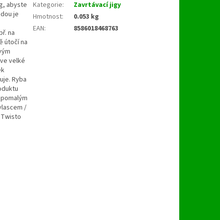
0g, abyste
Kategorie
:
Zavrtávací jigy
odou je
Hmotnost
:
0.053 kg
EAN
:
8586018468763
ř. na
ě útočí na
ovým
 ve velké
ek
uje. Ryba
roduktu
a pomalým
vlascem /
 Twisto
a