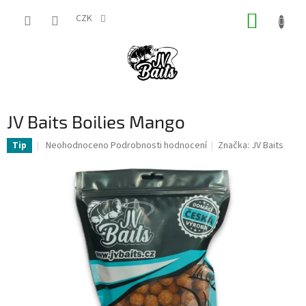
Přejít
NÁKUP
na
CZK
obsah
KOŠÍK
JV Baits Boilies Mango
Průměrné
Neohodnoceno
Podrobnosti hodnocení
Značka:
JV Baits
Tip
hodnocení
produktu
je
0,0
z
5
hvězdiček.