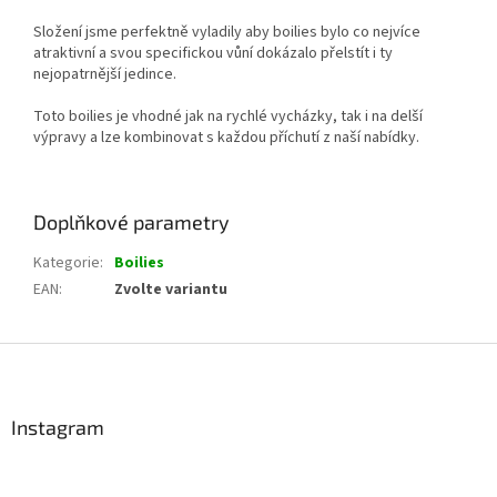
Složení jsme perfektně vyladily aby boilies bylo co nejvíce
atraktivní a svou specifickou vůní dokázalo přelstít i ty
nejopatrnější jedince.
Toto boilies je vhodné jak na rychlé vycházky, tak i na delší
výpravy a lze kombinovat s každou příchutí z naší nabídky.
Doplňkové parametry
Kategorie
:
Boilies
EAN
:
Zvolte variantu
Z
á
p
a
Instagram
t
í