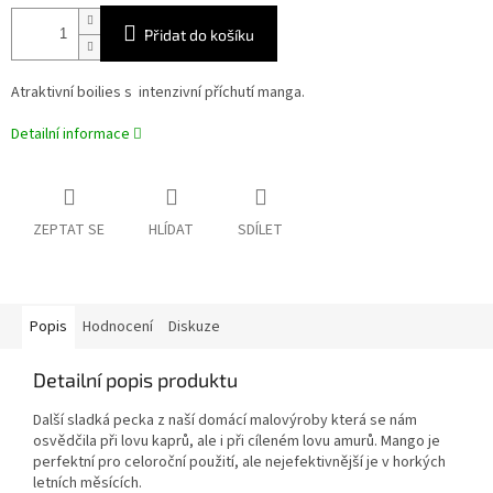
Přidat do košíku
Atraktivní boilies s intenzivní příchutí manga.
Detailní informace
ZEPTAT SE
HLÍDAT
SDÍLET
Popis
Hodnocení
Diskuze
Detailní popis produktu
Další sladká pecka z naší domácí malovýroby která se nám
osvědčila při lovu kaprů, ale i při cíleném lovu amurů. Mango je
perfektní pro celoroční použití, ale nejefektivnější je v horkých
letních měsících.