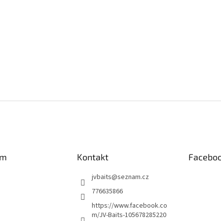
am
Kontakt
Facebo
jvbaits
@
seznam.cz
776635866
https://www.facebook.co
m/JV-Baits-105678285220