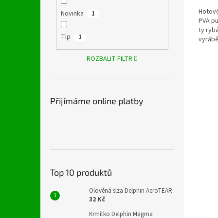
Hotové
Novinka
1
PVA pu
ty rybá
Tip
1
vyrábě
ROZBALIT FILTR
Přijímáme online platby
Top 10 produktů
Olověná slza Delphin AeroTEAR
32 Kč
Krmítko Delphin Magma