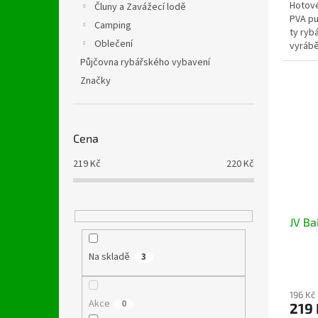
Hotové
Čluny a Zavážecí lodě
PVA pu
Camping
ty rybá
Oblečení
vyrábě
Půjčovna rybářského vybavení
Značky
Cena
219
Kč
220
Kč
JV Ba
Na skladě
3
196 Kč
Akce
0
219 