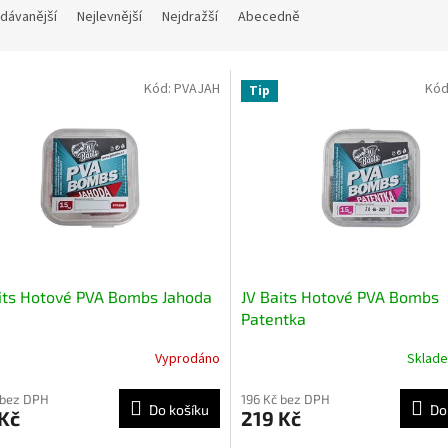
dávanější
Nejlevnější
Nejdražší
Abecedně
Kód:
PVAJAH
Kód
Tip
its Hotové PVA Bombs Jahoda
JV Baits Hotové PVA Bombs
Patentka
Vyprodáno
Sklad
 bez DPH
196 Kč bez DPH
Do košíku
Do
Kč
219 Kč