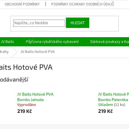
OBCHODNÍ PODMÍNKY
PODMÍNKY OCHRANY OSOBNÍCH ÚDAJŮ
HLEDAT
JV Baits
Půjčovna rybářského vybavení
Dárkové poukazy a Ku
trahy
JV Baits Hotové PVA
aits Hotové PVA
odávanější
JV Baits Hotové PVA
JV Baits Hotové 
Bombs Jahoda
Bombs Patentka
Vyprodáno
Skladem
(11 ks)
219 Kč
219 Kč