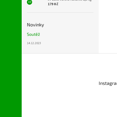
179 Kč
Novinky
Soutěž
14.12.2023
Z
á
p
a
t
Instagr
í