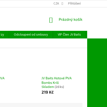
CZK
Přihlášení
NÁKUPNÍ
Prázdný košík
KOŠÍK
rzy
Odstoupení od smlouvy
VIP Člen JV Baits
OBECNÉ NAŘ
PVA
JV Baits Hotové PVA
Bombs Krill
Skladem
(16 ks)
219 Kč