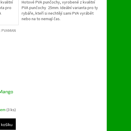
kvalitní
Hotové PVA punčochy, vyrobené z kvalitní
nta pro
PVA punčochy 25mm. Ideální varianta pro ty
A
rybáře, kteří si nechtějí sami PVA vyrábět
nebo na to nemají čas.
:
PVAMAN
 Mango
dem
(3 ks)
 košíku