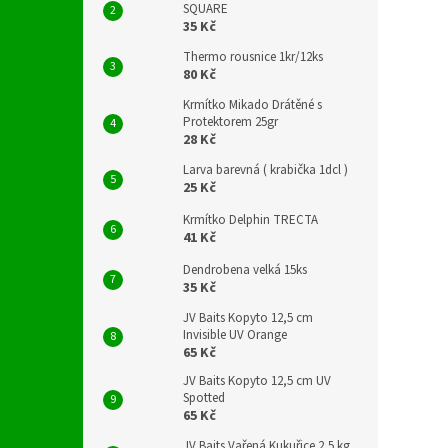
SQUARE
35 Kč
Thermo rousnice 1kr/12ks
80 Kč
Krmítko Mikado Drátěné s
Protektorem 25gr
28 Kč
Larva barevná ( krabička 1dcl )
25 Kč
Krmítko Delphin TRECTA
41 Kč
Dendrobena velká 15ks
35 Kč
JV Baits Kopyto 12,5 cm
Invisible UV Orange
65 Kč
JV Baits Kopyto 12,5 cm UV
Spotted
65 Kč
JV Baits Vařená Kukuřice 2,5 kg