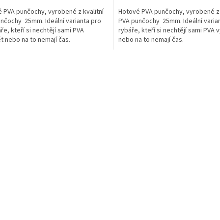
 PVA punčochy, vyrobené z kvalitní
Hotové PVA punčochy, vyrobené z 
nčochy 25mm. Ideální varianta pro
PVA punčochy 25mm. Ideální varian
ře, kteří si nechtějí sami PVA
rybáře, kteří si nechtějí sami PVA 
t nebo na to nemají čas.
nebo na to nemají čas.
O
v
l
á
d
a
c
í
p
r
v
k
y
v
ý
p
i