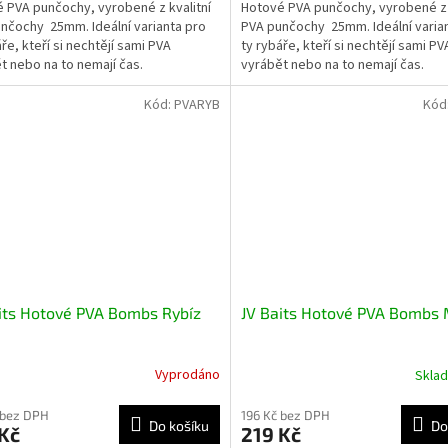
 PVA punčochy, vyrobené z kvalitní
Hotové PVA punčochy, vyrobené z 
nčochy 25mm. Ideální varianta pro
PVA punčochy 25mm. Ideální varia
ře, kteří si nechtějí sami PVA
ty rybáře, kteří si nechtějí sami PV
t nebo na to nemají čas.
vyrábět nebo na to nemají čas.
Kód:
PVARYB
Kód
its Hotové PVA Bombs Rybíz
JV Baits Hotové PVA Bombs
Vyprodáno
Skla
 bez DPH
196 Kč bez DPH
Do košíku
Do
Kč
219 Kč