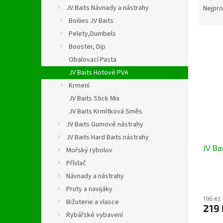
n
a
JV Baits Návnady a nástrahy
Nejpro
e
z
Boilies JV Baits
l
e
Pelety,Dumbels
V
n
Booster, Dip
ý
í
Obalovací Pasta
p
p
i
r
JV Baits Hotové PVA
s
o
Krmení
p
d
JV Baits Stick Mix
r
u
JV Baits Krmítková Směs
o
k
JV Baits Gumové nástrahy
d
t
JV Baits Hard Baits nástrahy
u
ů
JV Ba
k
Mořský rybolov
t
Přívlač
ů
Návnady a nástrahy
Pruty a navijáky
196 Kč
Bižuterie a vlasce
219 
Rybářské vybavení