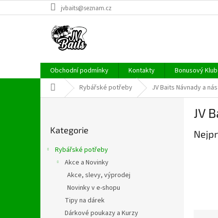
Přejít
jvbaits@seznam.cz
na
obsah
Obchodní podmínky
Kontakty
Bonusový Klub 
Domů
Rybářské potřeby
JV Baits Návnady a nás
P
JV B
o
Přeskočit
s
Kategorie
kategorie
Nejpr
t
r
Rybářské potřeby
a
Akce a Novinky
n
Akce, slevy, výprodej
n
í
Novinky v e-shopu
p
Tipy na dárek
a
Dárkové poukazy a Kurzy
Ř