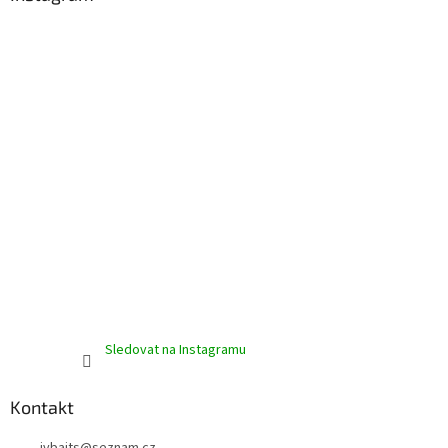
t
í
Sledovat na Instagramu
Kontakt