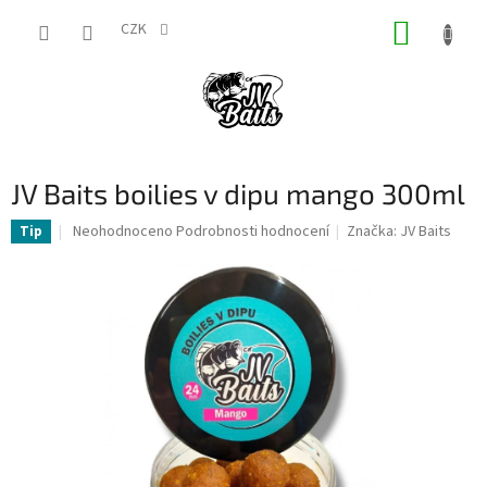
Přejít
NÁKUP
na
CZK
obsah
KOŠÍK
JV Baits boilies v dipu mango 300ml
Průměrné
Neohodnoceno
Podrobnosti hodnocení
Značka:
JV Baits
Tip
hodnocení
produktu
je
0,0
z
5
hvězdiček.