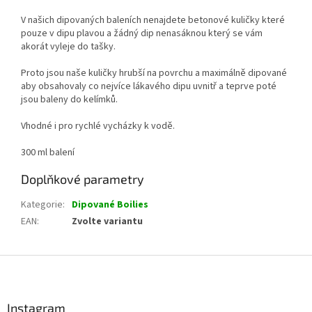
V našich dipovaných baleních nenajdete betonové kuličky které
pouze v dipu plavou a žádný dip nenasáknou který se vám
akorát vyleje do tašky.
Proto jsou naše kuličky hrubší na povrchu a maximálně dipované
aby obsahovaly co nejvíce lákavého dipu uvnitř a teprve poté
jsou baleny do kelímků.
Vhodné i pro rychlé vycházky k vodě.
300 ml balení
Doplňkové parametry
Kategorie
:
Dipované Boilies
EAN
:
Zvolte variantu
Z
á
p
a
Instagram