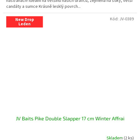
nástrahách! Ideální na většinu našich dravců, zejména na štiky, větší
candáty a sumce Krásně lesklý povrch...
Kód:
JV-0389
New Drop
Leden
JV Baits Pike Double Slapper 17 cm Winter Affrai
Skladem
(2 ks)