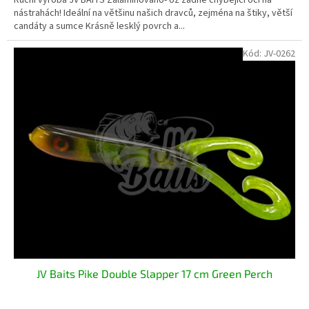
nástrahách! Ideální na většinu našich dravců, zejména na štiky, větší
candáty a sumce Krásně lesklý povrch a...
Kód:
JV-0262
JV Baits Pike Double Slapper 17 cm Green Perch