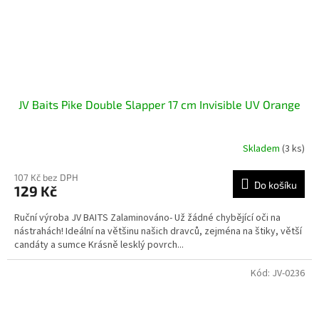
JV Baits Pike Double Slapper 17 cm Invisible UV Orange
Skladem
(3 ks)
107 Kč bez DPH
Do košíku
129 Kč
Ruční výroba JV BAITS Zalaminováno- Už žádné chybějící oči na
nástrahách! Ideální na většinu našich dravců, zejména na štiky, větší
candáty a sumce Krásně lesklý povrch...
Kód:
JV-0236