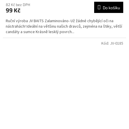
82 Kč bez DPH
Do košíku
99 Kč
Ruční výroba JV BAITS Zalaminováno- Už žádné chybějící oči na
nástrahách! Ideální na většinu našich dravců, zejména na štiky, větší
candáty a sumce Krásně lesklý povrch...
Kód:
JV-0185