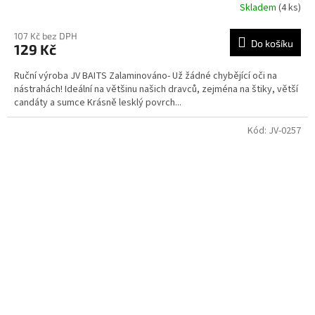
Skladem
(4 ks)
107 Kč bez DPH
Do košíku
129 Kč
Ruční výroba JV BAITS Zalaminováno- Už žádné chybějící oči na
nástrahách! Ideální na většinu našich dravců, zejména na štiky, větší
candáty a sumce Krásně lesklý povrch...
Kód:
JV-0257