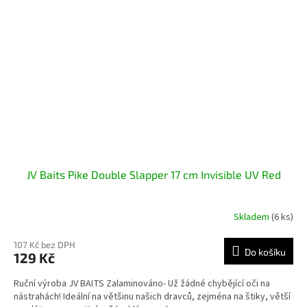
JV Baits Pike Double Slapper 17 cm Invisible UV Red
Skladem
(6 ks)
107 Kč bez DPH
Do košíku
129 Kč
Ruční výroba JV BAITS Zalaminováno- Už žádné chybějící oči na
nástrahách! Ideální na většinu našich dravců, zejména na štiky, větší