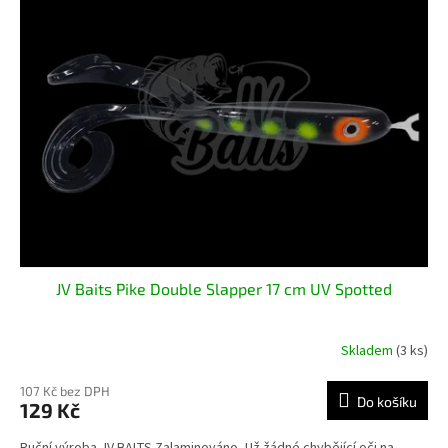
JV Baits Pike Double Slapper 17 cm UV Spotted
Skladem
(3 ks)
107 Kč bez DPH
Do košíku
129 Kč
Ruční výroba JV BAITS Zalaminováno- Už žádné chybějící oči na