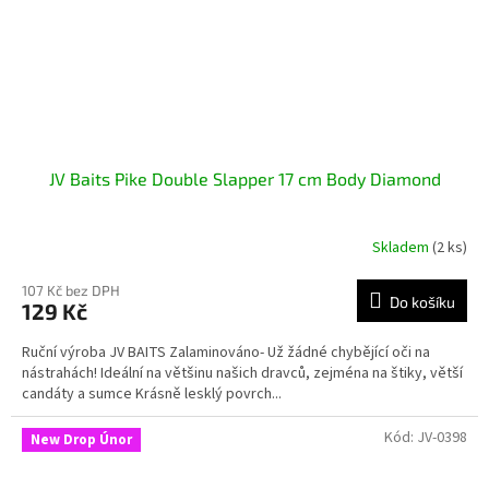
JV Baits Pike Double Slapper 17 cm Body Diamond
Skladem
(2 ks)
107 Kč bez DPH
Do košíku
129 Kč
Ruční výroba JV BAITS Zalaminováno- Už žádné chybějící oči na
nástrahách! Ideální na většinu našich dravců, zejména na štiky, větší
candáty a sumce Krásně lesklý povrch...
Kód:
JV-0398
New Drop Únor