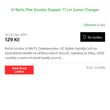
JV Baits Pike Double Slapper 17 cm Game Changer
Skladem
(1 ks)
107 Kč bez DPH
Do košíku
129 Kč
Ruční výroba JV BAITS Zalaminováno- Už žádné chybějící oči na
nástrahách! Ideální na většinu našich dravců, zejména na štiky, větší
candáty a sumce Krásně lesklý povrch...
Kód:
JV-0260
New Drop
Leden