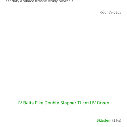
candáty a sumce Krásně lesklý povrch a...
Kód:
JV-0205
JV Baits Pike Double Slapper 17 cm UV Green
Skladem
(1 ks)