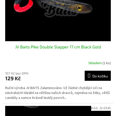
o
d
u
k
t
ů
JV Baits Pike Double Slapper 17 cm Black Gold
Skladem
(1 ks)
107 Kč bez DPH
Do košíku
129 Kč
Ruční výroba JV BAITS Zalaminováno- Už žádné chybějící oči na
nástrahách! Ideální na většinu našich dravců, zejména na štiky, větší
candáty a sumce Krásně lesklý povrch...
Kód:
JV-0345