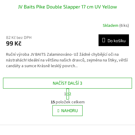
JV Baits Pike Double Slapper 17 cm UV Yellow
Skladem
(6 ks)
82 Kč bez DPH
Do košíku
99 Kč
Ruční výroba JV BAITS Zalaminováno- Už žádné chybějící oči na
nástrahách! Ideální na většinu našich dravců, zejména na štiky, větší
candáty a sumce Krásně lesklý povrch...
NAČÍST DALŠÍ 3
S
1
2
t
O
r
15
položek celkem
v
á
l
NAHORU
n
á
k
d
o
v
Z
a
á
c
á