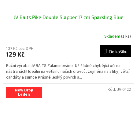
JV Baits Pike Double Slapper 17 cm Sparkling Blue
Skladem
(1 ks)
107 Kč bez DPH
Do košíku
129 Kč
Ruční výroba JV BAITS Zalaminováno- Už žádné chybějící oči na
nástrahách! Ideální na většinu našich dravců, zejména na štiky, větší
candáty a sumce Krásně lesklý povrch a...
Kód:
JV-0422
New Drop
Leden