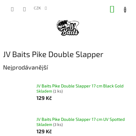
Přejít
NÁKUP
na
CZK
obsah
KOŠÍK
JV Baits Pike Double Slapper
Nejprodávanější
JV Baits Pike Double Slapper 17 cm Black Gold
Skladem
(1 ks)
129 Kč
JV Baits Pike Double Slapper 17 cm UV Spotted
Skladem
(3 ks)
129 Kč