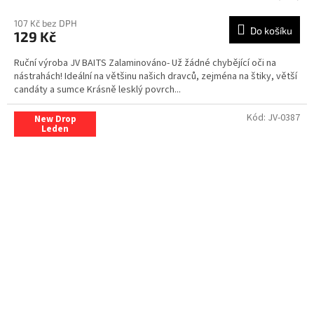
107 Kč bez DPH
Do košíku
129 Kč
Ruční výroba JV BAITS Zalaminováno- Už žádné chybějící oči na
nástrahách! Ideální na většinu našich dravců, zejména na štiky, větší
candáty a sumce Krásně lesklý povrch...
Kód:
JV-0387
New Drop
Leden