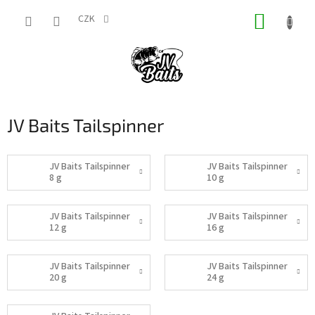
Přejít
NÁKUP
na
CZK
obsah
KOŠÍK
JV Baits Tailspinner
JV Baits Tailspinner
JV Baits Tailspinner
8 g
10 g
JV Baits Tailspinner
JV Baits Tailspinner
12 g
16 g
JV Baits Tailspinner
JV Baits Tailspinner
20 g
24 g