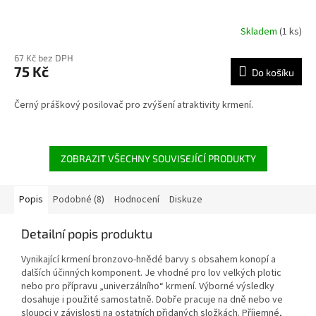
Skladem
(1 ks)
67 Kč bez DPH
75 Kč
Do košíku
Černý práškový posilovač pro zvýšení atraktivity krmení.
ZOBRAZIT VŠECHNY SOUVISEJÍCÍ PRODUKTY
Popis
Podobné (8)
Hodnocení
Diskuze
Detailní popis produktu
Vynikající krmení bronzovo-hnědé barvy s obsahem konopí a
dalších účinných komponent. Je vhodné pro lov velkých plotic
nebo pro přípravu „univerzálního“ krmení. Výborné výsledky
dosahuje i použité samostatně. Dobře pracuje na dně nebo ve
sloupci v závislosti na ostatních přidaných složkách. Příjemné,