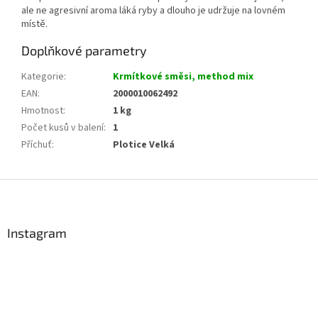
ale ne agresivní aroma láká ryby a dlouho je udržuje na lovném
místě.
Doplňkové parametry
Kategorie
:
Krmítkové směsi, method mix
EAN
:
2000010062492
Hmotnost
:
1 kg
Počet kusů v balení
:
1
Příchuť
:
Plotice Velká
Z
á
p
a
Instagram
t
í