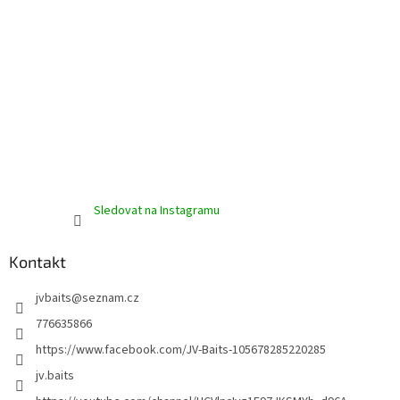
Sledovat na Instagramu
Kontakt
jvbaits
@
seznam.cz
776635866
https://www.facebook.com/JV-Baits-105678285220285
jv.baits