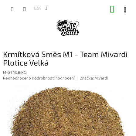
Přejít
NÁKUP
na
CZK
obsah
KOŠÍK
Krmítková Směs M1 - Team Mivardi
Plotice Velká
M-GTM1BIRO
Průměrné
Neohodnoceno
Podrobnosti hodnocení
Značka:
Mivardi
hodnocení
produktu
je
0,0
z
5
hvězdiček.