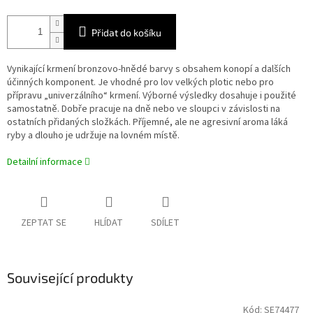
Přidat do košíku
Vynikající krmení bronzovo-hnědé barvy s obsahem konopí a dalších
účinných komponent. Je vhodné pro lov velkých plotic nebo pro
přípravu „univerzálního“ krmení. Výborné výsledky dosahuje i použité
samostatně. Dobře pracuje na dně nebo ve sloupci v závislosti na
ostatních přidaných složkách. Příjemné, ale ne agresivní aroma láká
ryby a dlouho je udržuje na lovném místě.
Detailní informace
ZEPTAT SE
HLÍDAT
SDÍLET
Související produkty
Kód:
SE74477