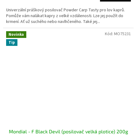
Univerzální práškový posilovač Powder Carp Tasty pro lov kaprů.
Pomůže vám nalákat kapry z velké vzdálenosti. Lze jej použít do
krmení. Ať už suchého nebo navlhčeného. Také jej...
Kód:
MO75231
Novinka
Tip
Mondial - F Black Devil (posilovač velká plotice) 200g