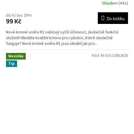
Skladem
(4 ks)
88 Kč bez DPH
Do košíku
99 Kč
Nové krmné směsi R1 nabízejí vyšší účinnost, skutečně funkční
složení! Hledáte kvalitní krmivo pro rybolov, které skutečně
funguje? Nové krmné směsi R1 jsou ideální jak pro...
Kód:
M-GV1CABLM28
Novinka
Tip