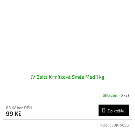
JV Baits Krmítková Směs Med 1 kg
Skladem
(6 ks)
88 Kč bez DPH
Do košíku
99 Kč
Kód:
JVBKR-CES