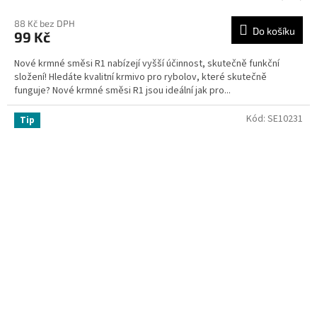
88 Kč bez DPH
Do košíku
99 Kč
Nové krmné směsi R1 nabízejí vyšší účinnost, skutečně funkční
složení! Hledáte kvalitní krmivo pro rybolov, které skutečně
funguje? Nové krmné směsi R1 jsou ideální jak pro...
Kód:
SE10231
Tip