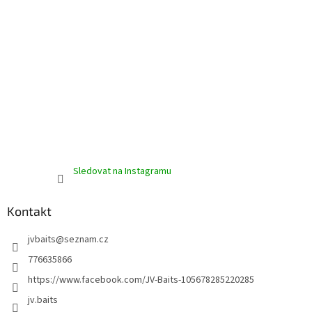
p
i
s
u
Sledovat na Instagramu
Kontakt
jvbaits
@
seznam.cz
776635866
https://www.facebook.com/JV-Baits-105678285220285
jv.baits