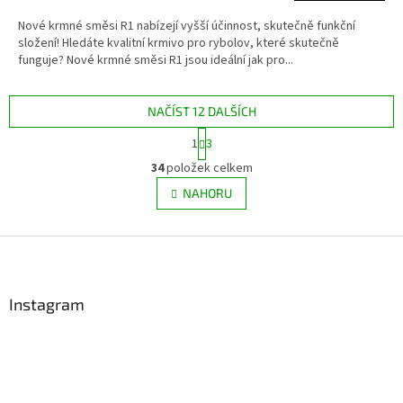
Nové krmné směsi R1 nabízejí vyšší účinnost, skutečně funkční
složení! Hledáte kvalitní krmivo pro rybolov, které skutečně
funguje? Nové krmné směsi R1 jsou ideální jak pro...
NAČÍST 12 DALŠÍCH
S
1
3
t
O
r
34
položek celkem
v
á
l
NAHORU
n
á
k
d
o
v
Z
a
á
c
á
n
í
p
í
p
a
Instagram
r
t
v
í
k
y
v
ý