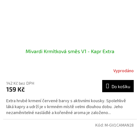
Mivardi Krmítková směs V1 - Kapr Extra
Vyprodáno
142 Kč bez DPH
Do košíku
159 Kč
Extra hrubé krmení červené barvy s aktivními kousky. Spolehlivě
láká kapry a udrží je v krmném místě velmi dlouhou dobu. Jeho
nezaměnitelné nasládlé a kořeněné aroma je založeno...
Kód:
M-GV1CAMAN28