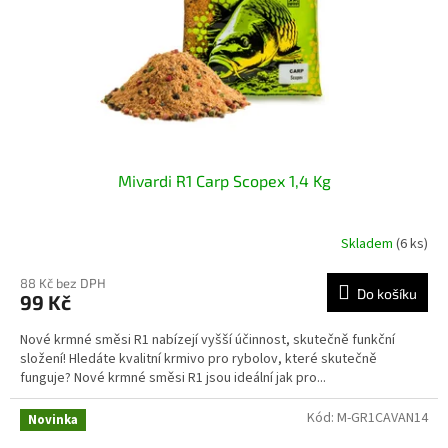
o
d
u
k
t
ů
Mivardi R1 Carp Scopex 1,4 Kg
Skladem
(6 ks)
88 Kč bez DPH
Do košíku
99 Kč
Nové krmné směsi R1 nabízejí vyšší účinnost, skutečně funkční
složení! Hledáte kvalitní krmivo pro rybolov, které skutečně
funguje? Nové krmné směsi R1 jsou ideální jak pro...
Kód:
M-GR1CAVAN14
Novinka