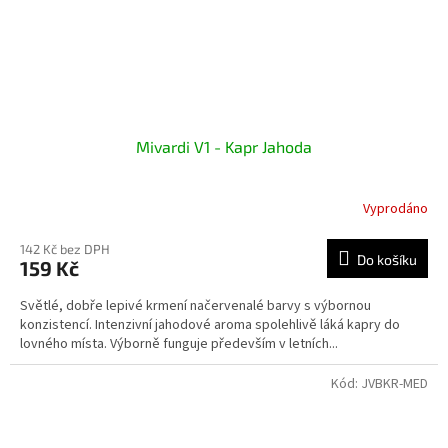
Mivardi V1 - Kapr Jahoda
Vyprodáno
142 Kč bez DPH
Do košíku
159 Kč
Světlé, dobře lepivé krmení načervenalé barvy s výbornou
konzistencí. Intenzivní jahodové aroma spolehlivě láká kapry do
lovného místa. Výborně funguje především v letních...
Kód:
JVBKR-MED