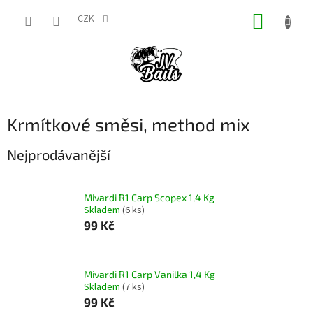
Přejít
NÁKUP
na
CZK
obsah
KOŠÍK
Krmítkové směsi, method mix
Nejprodávanější
Mivardi R1 Carp Scopex 1,4 Kg
Skladem
(6 ks)
99 Kč
Mivardi R1 Carp Vanilka 1,4 Kg
Skladem
(7 ks)
99 Kč