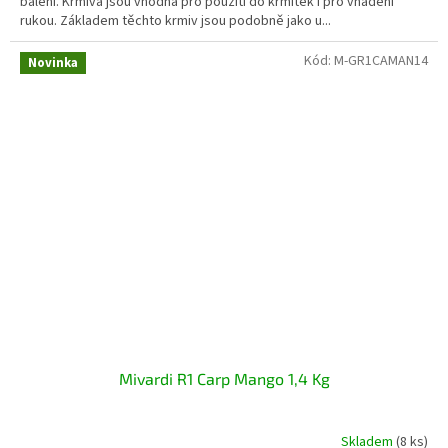
balení. Krmiva jsou vhodná pro použití do krmítek i pro vnadění
rukou. Základem těchto krmiv jsou podobně jako u...
Kód:
M-GR1CAMAN14
Novinka
Mivardi R1 Carp Mango 1,4 Kg
Skladem
(8 ks)