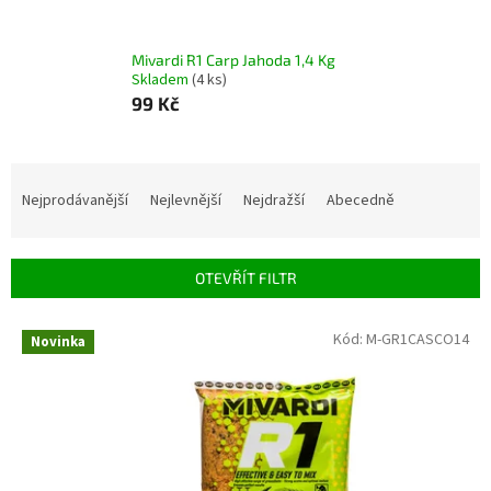
Mivardi R1 Carp Jahoda 1,4 Kg
Skladem
(4 ks)
99 Kč
Ř
a
Nejprodávanější
Nejlevnější
Nejdražší
Abecedně
z
e
n
OTEVŘÍT FILTR
í
p
V
Kód:
M-GR1CASCO14
r
Novinka
ý
o
p
d
i
u
s
k
p
t
r
ů