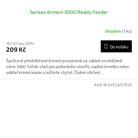
Sensas Krmení 3000 Ready Feeder
Skladem
(7 ks)
187 Kč bez DPH
Do košíku
209 Kč
Špičkové předvlhčené krmení postavené na základ osvědčené
série 3000. Sáček stačí jen jednoduše otevřít, naplnit krmítko nebo
udělat krmné koule a můžete chytat. Žádné vlhčení...
Kód:
M-GV1CASTR28