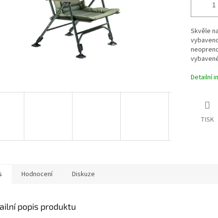
Skvěle na
vybaveno
neopreno
vybavené 
Detailní 
TISK
s
Hodnocení
Diskuze
ailní popis produktu