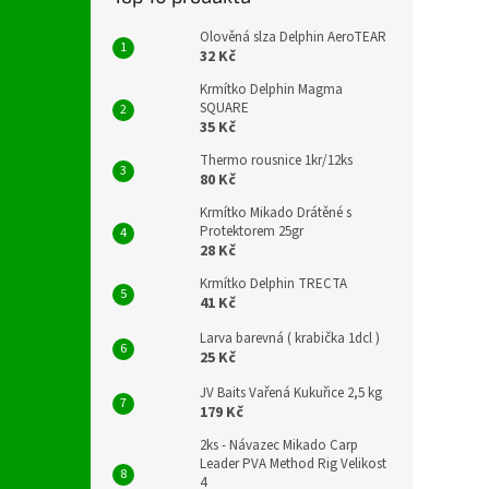
Olověná slza Delphin AeroTEAR
32 Kč
Krmítko Delphin Magma
SQUARE
35 Kč
Thermo rousnice 1kr/12ks
80 Kč
Krmítko Mikado Drátěné s
Protektorem 25gr
28 Kč
Krmítko Delphin TRECTA
41 Kč
Larva barevná ( krabička 1dcl )
25 Kč
JV Baits Vařená Kukuřice 2,5 kg
179 Kč
2ks - Návazec Mikado Carp
Leader PVA Method Rig Velikost
4