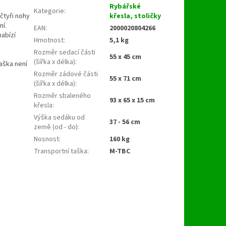
Rybářské
Kategorie
:
čtyři nohy
křesla, stoličky
ní.
EAN
:
2000020804266
nabízí
Hmotnost
:
5,1 kg
Rozměr sedací části
55 x 45 cm
(šířka x délka)
:
aška není
Rozměr zádové části
55 x 71 cm
(šířka x délka)
:
Rozměr sbaleného
93 x 65 x 15 cm
křesla
:
Výška sedáku od
37 - 56 cm
země (od - do)
:
Nosnost
:
160 kg
Transportní taška
:
M-TBC