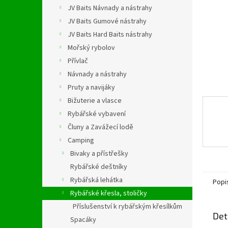
n
JV Baits Návnady a nástrahy
e
JV Baits Gumové nástrahy
l
JV Baits Hard Baits nástrahy
Mořský rybolov
Přívlač
Návnady a nástrahy
Pruty a navijáky
Bižuterie a vlasce
Rybářské vybavení
Čluny a Zavážecí lodě
Camping
Bivaky a přístřešky
Rybářské deštníky
Rybářská lehátka
Popi
Rybářské křesla, stoličky
Příslušenství k rybářským křesílkům
Det
Spacáky