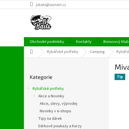
Přejít
jvbaits@seznam.cz
na
obsah
Obchodní podmínky
Kontakty
Bonusový Klub 
Domů
Rybářské potřeby
Camping
Rybářsk
P
Miva
o
Přeskočit
s
Kategorie
kategorie
Tip
t
r
Rybářské potřeby
a
Akce a Novinky
n
Akce, slevy, výprodej
n
í
Novinky v e-shopu
p
Tipy na dárek
a
Dárkové poukazy a Kurzy