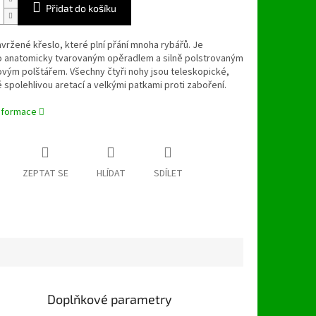
Přidat do košíku
vržené křeslo, které plní přání mnoha rybářů. Je
 anatomicky tvarovaným opěradlem a silně polstrovaným
vým polštářem. Všechny čtyři nohy jsou teleskopické,
spolehlivou aretací a velkými patkami proti zaboření.
informace
ZEPTAT SE
HLÍDAT
SDÍLET
Doplňkové parametry