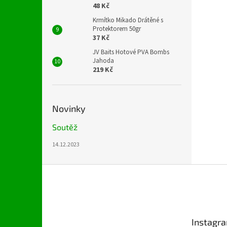
48 Kč
Krmítko Mikado Drátěné s
Protektorem 50gr
37 Kč
JV Baits Hotové PVA Bombs
Jahoda
219 Kč
Novinky
Soutěž
14.12.2023
Z
á
p
a
t
Instagr
í