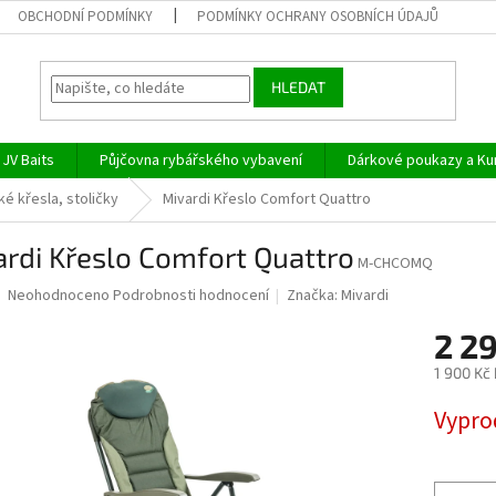
OBCHODNÍ PODMÍNKY
PODMÍNKY OCHRANY OSOBNÍCH ÚDAJŮ
HLEDAT
JV Baits
Půjčovna rybářského vybavení
Dárkové poukazy a Ku
é křesla, stoličky
Mivardi Křeslo Comfort Quattro
rdi Křeslo Comfort Quattro
M-CHCOMQ
Průměrné
Neohodnoceno
Podrobnosti hodnocení
Značka:
Mivardi
hodnocení
produktu
2 2
je
1 900 Kč
0,0
z
Měrná
Vypro
5
cena:
hvězdiček.