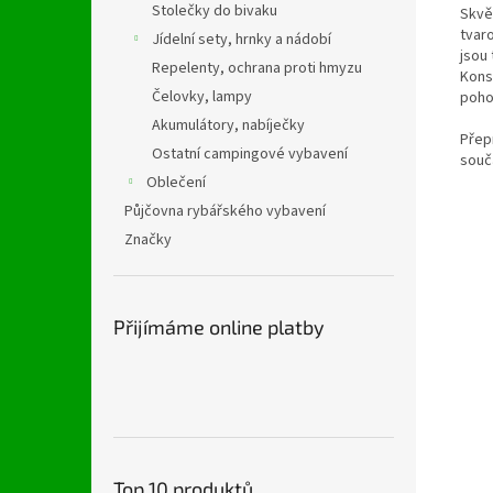
Stolečky do bivaku
Skvě
tvar
Jídelní sety, hrnky a nádobí
jsou
Repelenty, ochrana proti hmyzu
Konst
Čelovky, lampy
poho
Akumulátory, nabíječky
Přep
Ostatní campingové vybavení
souč
Oblečení
Půjčovna rybářského vybavení
Značky
Přijímáme online platby
Top 10 produktů