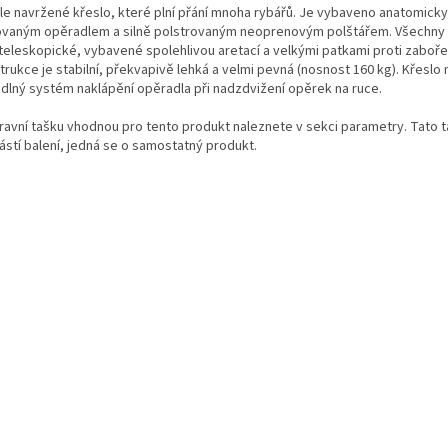
le navržené křeslo, které plní přání mnoha rybářů. Je vybaveno anatomicky
ovaným opěradlem a silně polstrovaným neoprenovým polštářem. Všechny 
 teleskopické, vybavené spolehlivou aretací a velkými patkami proti zaboře
rukce je stabilní, překvapivě lehká a velmi pevná (nosnost 160 kg). Křeslo 
dlný systém naklápění opěradla při nadzdvižení opěrek na ruce.
ravní tašku vhodnou pro tento produkt naleznete v sekci parametry. Tato t
ástí balení, jedná se o samostatný produkt.