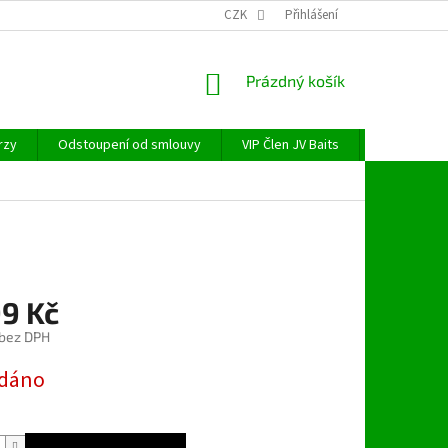
CZK
Přihlášení
NÁKUPNÍ
Prázdný košík
KOŠÍK
rzy
Odstoupení od smlouvy
VIP Člen JV Baits
OBECNÉ NAŘ
99 Kč
 bez DPH
dáno