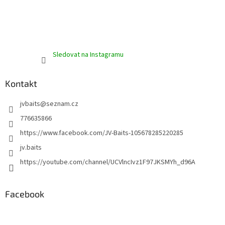
Sledovat na Instagramu
Kontakt
jvbaits
@
seznam.cz
776635866
https://www.facebook.com/JV-Baits-105678285220285
jv.baits
https://youtube.com/channel/UCVlncIvz1F97JKSMYh_d96A
Facebook