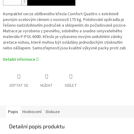
Kompaktní verze oblíbeného křesla Comfort Quattro s extrémně
pevným ocelovým rámem s nosností 175 kg. Polohování opěradla je
řešeno nadzdvihnutím područek a sklopením do požadované pozice.
Matrace je vyrobena z pevného, odolného a snadno omyvatelného
materiálu P-POL 600D. Křeslo je vybaveno novými unikátními zámky
aretace nohou, které mohou být ovládány jednoduchým stisknutím
nebo nášlapem. Samozřejmostí jsou kvalitní výkyvné packy proti zab
Detailní informace
ZEPTAT SE
HLÍDAT
SDÍLET
Popis
Hodnocení
Diskuze
Detailní popis produktu