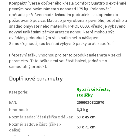
Kompaktní verze oblíbeného křesla Comfort Quattro s extrémně
pevným ocelovým rámem s nosností 175 kg. Polohování
opěradla je řešeno nadzdvihnutím područek a sklopením do
požadované pozice. Matrace je vyrobena z pevného, odolného a
snadno omyvatelného materiálu P-POL 600D. Křeslo je vybaveno
novými unikátními zámky aretace nohou, které mohou být
ovládány jednoduchým stisknutím nebo nášlapem.
Samozřejmostí jsou kvalitní výkyvné packy proti zaboření.
Přepravní tašku vhodnou pro tento produkt naleznete v sekci
parametry. Tato taška není součástí balení, jedná se o
samostatný produkt.
Doplňkové parametry
Rybářské křesla,
Kategorie
:
stoličky
EAN
:
2000020822970
Hmotnost
:
6,3 kg
Rozměr sedací části (šířka x délka)
:
53 x 45 cm
Rozměr zádové části (šířka x
53 x 71 cm
délka)
: