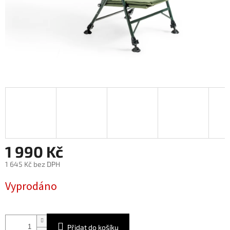
1 990 Kč
1 645 Kč bez DPH
Měrná
Vyprodáno
cena:
Přidat do košíku