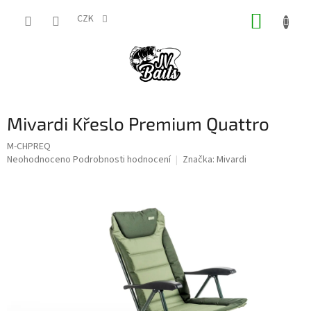
Přejít
NÁKUP
na
CZK
obsah
KOŠÍK
Mivardi Křeslo Premium Quattro
M-CHPREQ
Průměrné
Neohodnoceno
Podrobnosti hodnocení
Značka:
Mivardi
hodnocení
produktu
je
0,0
z
5
hvězdiček.