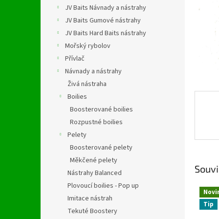
n
JV Baits Návnady a nástrahy
e
JV Baits Gumové nástrahy
l
JV Baits Hard Baits nástrahy
Mořský rybolov
Přívlač
Návnady a nástrahy
Živá nástraha
Boilies
Boosterované boilies
Rozpustné boilies
Pelety
Boosterované pelety
Měkčené pelety
Souvi
Nástrahy Balanced
Plovoucí boilies - Pop up
Novi
Imitace nástrah
Tip
Tekuté Boostery