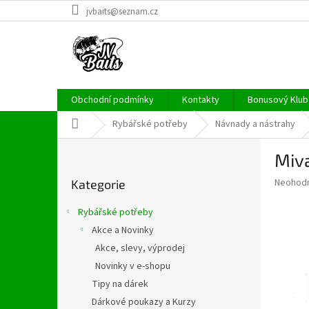
Přejít
jvbaits@seznam.cz
na
obsah
Obchodní podmínky
Kontakty
Bonusový Klub 
Domů
Rybářské potřeby
Návnady a nástrahy
P
Miv
o
Přeskočit
s
Průměr
Neohod
Kategorie
kategorie
t
hodnoce
r
produkt
Rybářské potřeby
a
je
Akce a Novinky
0,0
n
z
Akce, slevy, výprodej
n
5
í
Novinky v e-shopu
hvězdič
p
Tipy na dárek
a
Dárkové poukazy a Kurzy