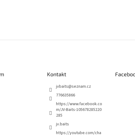
am
Kontakt
Facebo
jvbaits
@
seznam.cz
776635866
https://www.facebook.co
m/JV-Baits-105678285220
285
jv.baits
https://youtube.com/cha