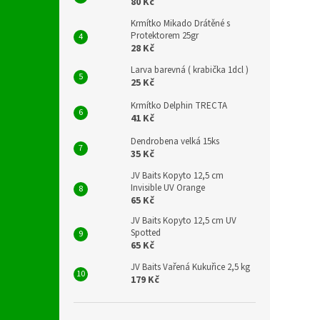
80 Kč
Krmítko Mikado Drátěné s
Protektorem 25gr
28 Kč
Larva barevná ( krabička 1dcl )
25 Kč
Krmítko Delphin TRECTA
41 Kč
Dendrobena velká 15ks
35 Kč
JV Baits Kopyto 12,5 cm
Invisible UV Orange
65 Kč
JV Baits Kopyto 12,5 cm UV
Spotted
65 Kč
JV Baits Vařená Kukuřice 2,5 kg
179 Kč