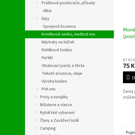
Práškové posilovače, přísady
Hlína
Dipy
Sprejové Essence
Mondi
Krmítkové směsi, method mix
(posi
Nástrahy na háček
200g
Rohlíkové boilies
Partikl
67 Kč 
75 K
Obalovací pasty a těsta
Tekuté essence, oleje
D
Výroba boilies
PVA mix
Černý 
Pruty a navijáky
zvýšen
Bižuterie a vlasce
Rybářské vybavení
Čluny a Zavážecí lodě
Camping
Popi