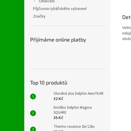
Oblečení
Půjčovna rybářského vybavení
Značky
Det
Velm
milu
obdo
Přijímáme online platby
Top 10 produktů
Olověná slza Delphin AeroTEAR
32 Kč
Krmítko Delphin Magma
SQUARE
35 Kč
Thermo rousnice 1kr/12ks