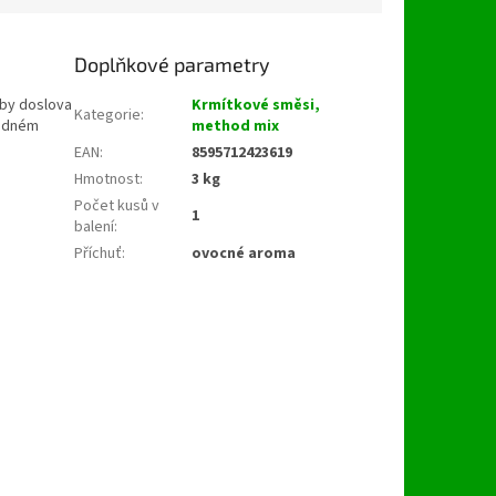
Doplňkové parametry
yby doslova
Krmítkové směsi,
Kategorie
:
ladném
method mix
EAN
:
8595712423619
Hmotnost
:
3 kg
Počet kusů v
1
balení
:
Příchuť
:
ovocné aroma