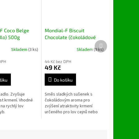
F Coco Belge
Mondial-F Biscuit
dlo) 500g
Chocolate (čokoládové
Další
sušenky) 500g
produkt
Skladem
(3 ks)
Skladem
(9 ks)
DPH
44 Kč bez DPH
49 Kč
šíku
Do košíku
madlo. Zvyšuje
Směs sladkých sušenek s
ost krmení. Vhodné
čokoládovým aroma pro
na rychlý lov
zvýšení atraktivity krmení
yb.
určeného pro lov cejnů nebo
plotic.