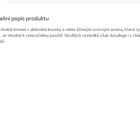
ailní popis produktu
i hrubé krmení s aktivními kousky a velmi účinným ovocným aroma, které r
jí. Je vhodné k celoročnímu použití. Skvělých výsledků však dosahuje i v ch
bí.