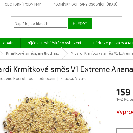
OBCHODNÍ PODMÍNKY
PODMÍNKY OCHRANY OSOBNÍCH ÚDAJŮ
HLEDAT
JV Baits
Půjčovna rybářského vybavení
Dárkové poukazy a Ku
Krmítkové směsi, method mix
Mivardi Krmítková směs V1 Extrem
ardi Krmítková směs V1 Extreme Anan
né
noceno
Podrobnosti hodnocení
Značka:
Mivardi
ní
159
u
142 Kč b
Měrná
Vypro
cena:
ek.