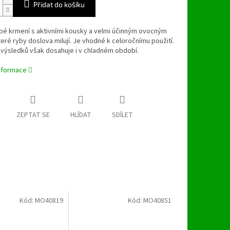
Přidat do košíku
bé krmení s aktivními kousky a velmi účinným ovocným
eré ryby doslova milují. Je vhodné k celoročnímu použití.
výsledků však dosahuje i v chladném období.
informace
ZEPTAT SE
HLÍDAT
SDÍLET
Kód:
MO40819
Kód:
MO40851