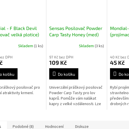
al - F Black Devil
Sensas Posilovač Powder
Mondial-
lovač velká plotice)
Carp Tasty Honey (med)
(projíma
300g
Skladem
(1 ks)
Skladem
(3 ks)
bez DPH
97 Kč bez DPH
40 Kč bez 
č
109 Kč
45 Kč
o košíku
Do košíku
Do ko
práškový posilovač pro
Univerzální práškový posilovač
Rybí projí
í atraktivity krmení.
Powder Carp Tasty pro lov
straviteln
kaprů. Pomůže vám nalákat
především 
kapry z velké vzdálenosti. Lze
drobných r
jej použít do krmení. Ať už
suchého nebo navlhčeného.
Také jej...
s
Podobné (8)
Hodnocení
Diskuze