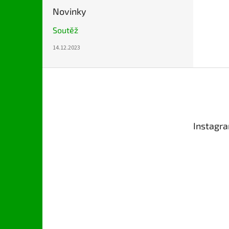
Novinky
Soutěž
14.12.2023
Z
á
p
a
t
Instagr
í