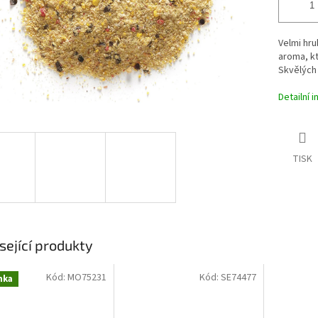
Velmi hru
aroma, kt
Skvělých 
Detailní 
TISK
sející produkty
Kód:
MO75231
Kód:
SE74477
nka