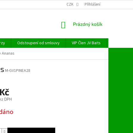
CZK
Přihlášení
NÁKUPNÍ
Prázdný košík
KOŠÍK
rzy
Odstoupení od smlouvy
VIP Člen JV Baits
OBECNÉ NAŘ
e Ananas
as
M-GV1PINEA28
 Kč
ez DPH
dáno