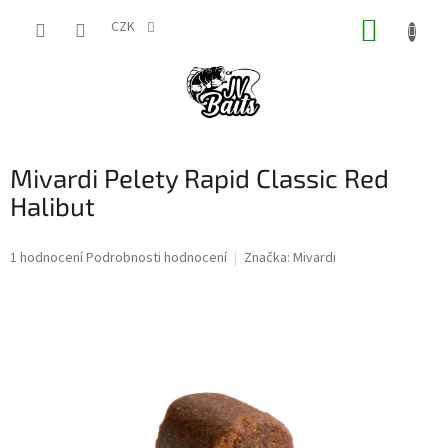
Přejít
NÁKUP
na
CZK
obsah
KOŠÍK
Mivardi Pelety Rapid Classic Red
Halibut
Průměrné
1 hodnocení
Podrobnosti hodnocení
Značka:
Mivardi
hodnocení
produktu
je
5,0
z
5
hvězdiček.