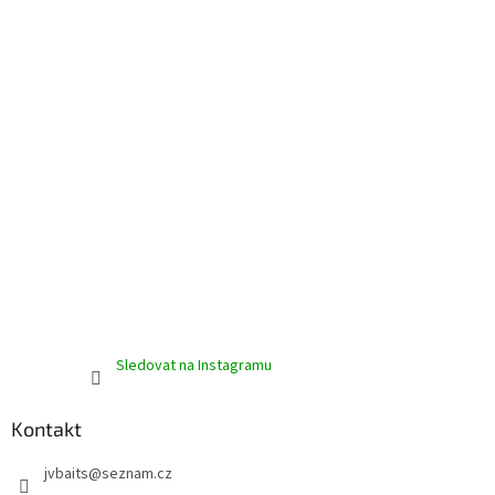
í
Sledovat na Instagramu
Kontakt
jvbaits
@
seznam.cz