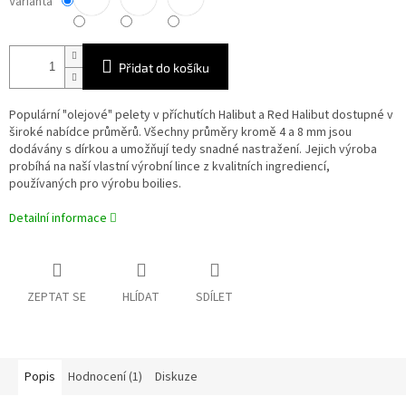
Varianta
Přidat do košíku
Populární "olejové" pelety v příchutích Halibut a Red Halibut dostupné v
široké nabídce průměrů. Všechny průměry kromě 4 a 8 mm jsou
dodávány s dírkou a umožňují tedy snadné nastražení. Jejich výroba
probíhá na naší vlastní výrobní lince z kvalitních ingrediencí,
používaných pro výrobu boilies.
Detailní informace
ZEPTAT SE
HLÍDAT
SDÍLET
Popis
Hodnocení (1)
Diskuze