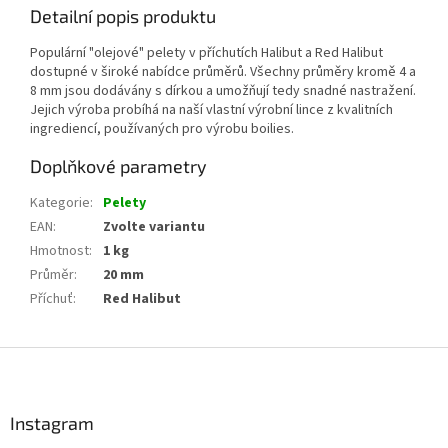
Detailní popis produktu
Populární "olejové" pelety v příchutích Halibut a Red Halibut
dostupné v široké nabídce průměrů. Všechny průměry kromě 4 a
8 mm jsou dodávány s dírkou a umožňují tedy snadné nastražení.
Jejich výroba probíhá na naší vlastní výrobní lince z kvalitních
ingrediencí, používaných pro výrobu boilies.
Doplňkové parametry
Kategorie
:
Pelety
EAN
:
Zvolte variantu
Hmotnost
:
1 kg
Průměr
:
20 mm
Příchuť
:
Red Halibut
Z
á
p
a
Instagram
t