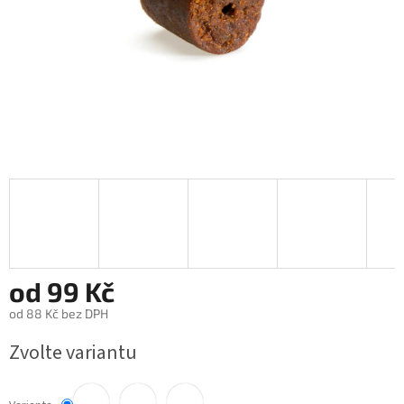
od
99 Kč
od
88 Kč
bez DPH
Měrná
Zvolte variantu
cena: