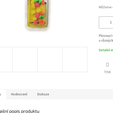
Můžeme d
Plovoucí 
v různých
Detailní 
TISK
s
Hodnocení
Diskuze
ailní popis produktu