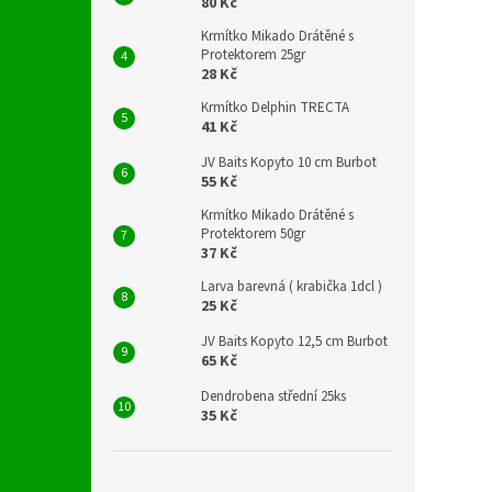
80 Kč
Krmítko Mikado Drátěné s
Protektorem 25gr
28 Kč
Krmítko Delphin TRECTA
41 Kč
JV Baits Kopyto 10 cm Burbot
55 Kč
Krmítko Mikado Drátěné s
Protektorem 50gr
37 Kč
Larva barevná ( krabička 1dcl )
25 Kč
JV Baits Kopyto 12,5 cm Burbot
65 Kč
Dendrobena střední 25ks
35 Kč