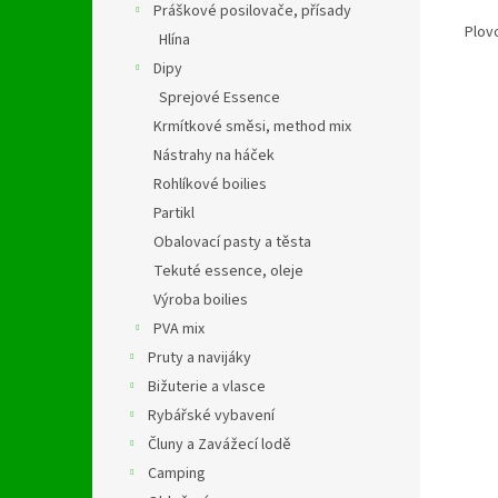
Práškové posilovače, přísady
Plovo
Hlína
Dipy
Sprejové Essence
Krmítkové směsi, method mix
Nástrahy na háček
Rohlíkové boilies
Partikl
Obalovací pasty a těsta
Tekuté essence, oleje
Výroba boilies
PVA mix
Pruty a navijáky
Bižuterie a vlasce
Rybářské vybavení
Čluny a Zavážecí lodě
Camping