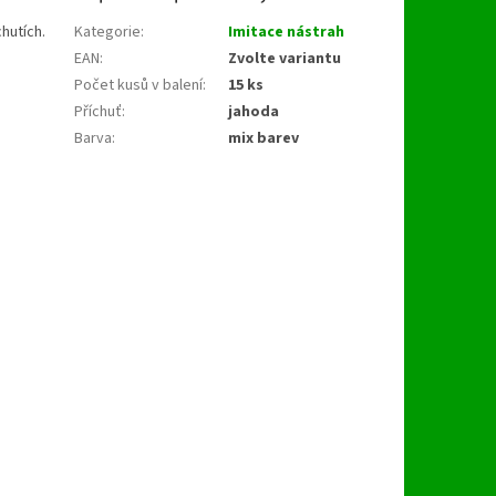
hutích.
Kategorie
:
Imitace nástrah
EAN
:
Zvolte variantu
Počet kusů v balení
:
15 ks
Příchuť
:
jahoda
Barva
:
mix barev