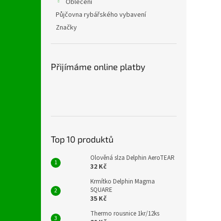
Oblečení
Půjčovna rybářského vybavení
Značky
Přijímáme online platby
Top 10 produktů
Olověná slza Delphin AeroTEAR
32 Kč
Krmítko Delphin Magma
SQUARE
35 Kč
Thermo rousnice 1kr/12ks