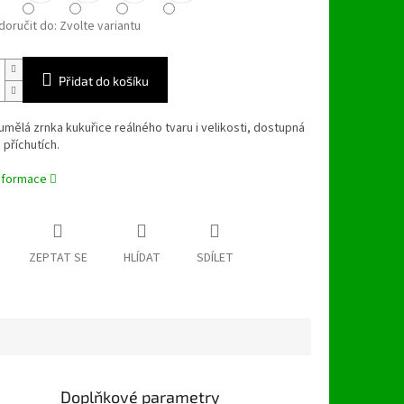
oručit do:
Zvolte variantu
Přidat do košíku
umělá zrnka kukuřice reálného tvaru i velikosti, dostupná
 příchutích.
informace
ZEPTAT SE
HLÍDAT
SDÍLET
Doplňkové parametry