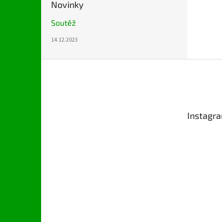
Novinky
Soutěž
14.12.2023
Z
á
p
a
t
Instagr
í