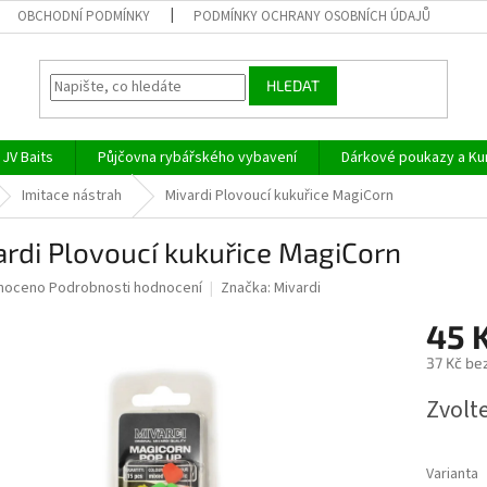
OBCHODNÍ PODMÍNKY
PODMÍNKY OCHRANY OSOBNÍCH ÚDAJŮ
HLEDAT
JV Baits
Půjčovna rybářského vybavení
Dárkové poukazy a Ku
Imitace nástrah
Mivardi Plovoucí kukuřice MagiCorn
rdi Plovoucí kukuřice MagiCorn
né
noceno
Podrobnosti hodnocení
Značka:
Mivardi
ní
45 
u
37 Kč be
Měrná
Zvolt
cena:
ek.
Varianta