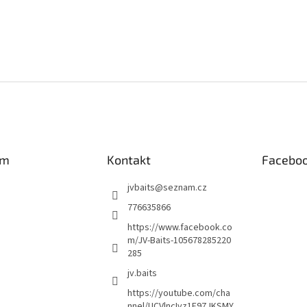
am
Kontakt
Facebo
jvbaits
@
seznam.cz
776635866
https://www.facebook.co
m/JV-Baits-105678285220
285
jv.baits
https://youtube.com/cha
nnel/UCVlncIvz1F97JKSMY