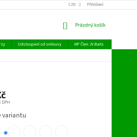
CZK
Přihlášení
NÁKUPNÍ
Prázdný košík
KOŠÍK
rzy
Odstoupení od smlouvy
VIP Člen JV Baits
OBECNÉ NAŘ
Kč
z DPH
e variantu