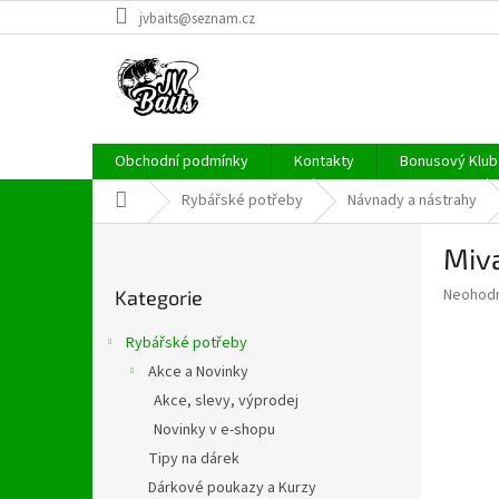
Přejít
jvbaits@seznam.cz
na
obsah
Obchodní podmínky
Kontakty
Bonusový Klub 
Domů
Rybářské potřeby
Návnady a nástrahy
P
Miva
o
Přeskočit
s
Průměr
Neohod
Kategorie
kategorie
t
hodnoce
r
produkt
Rybářské potřeby
a
je
Akce a Novinky
0,0
n
z
Akce, slevy, výprodej
n
5
í
Novinky v e-shopu
hvězdič
p
Tipy na dárek
a
Dárkové poukazy a Kurzy