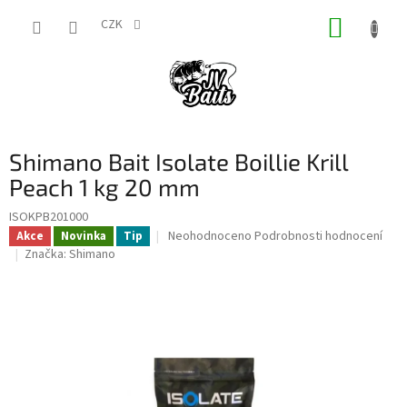
Přejít
NÁKUP
na
CZK
obsah
KOŠÍK
Shimano Bait Isolate Boillie Krill
Peach 1 kg 20 mm
ISOKPB201000
Průměrné
Neohodnoceno
Podrobnosti hodnocení
Akce
Novinka
Tip
hodnocení
Značka:
Shimano
produktu
je
0,0
z
5
hvězdiček.