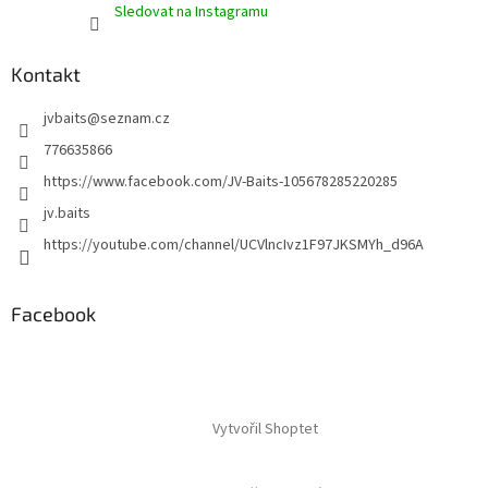
Sledovat na Instagramu
Kontakt
jvbaits
@
seznam.cz
776635866
https://www.facebook.com/JV-Baits-105678285220285
jv.baits
https://youtube.com/channel/UCVlncIvz1F97JKSMYh_d96A
Facebook
Vytvořil Shoptet