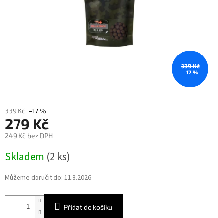
339 Kč
–17 %
339 Kč
–17 %
279 Kč
249 Kč bez DPH
Měrná
Skladem
(2 ks)
cena:
Můžeme doručit do:
11.8.2026
Přidat do košíku