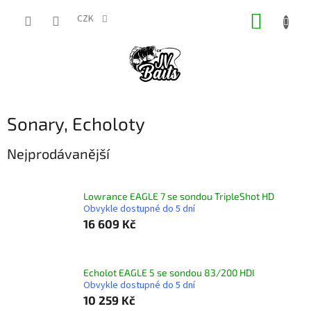
Přejít
NÁKUP
na
CZK
obsah
KOŠÍK
Sonary, Echoloty
Nejprodávanější
Lowrance EAGLE 7 se sondou TripleShot HD
Obvykle dostupné do 5 dní
16 609 Kč
Echolot EAGLE 5 se sondou 83/200 HDI
Obvykle dostupné do 5 dní
10 259 Kč