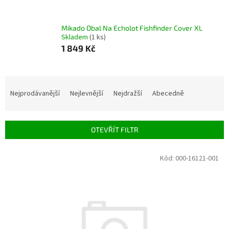
Mikado Obal Na Echolot Fishfinder Cover XL
Skladem
(1 ks)
1 849 Kč
Ř
a
Nejprodávanější
Nejlevnější
Nejdražší
Abecedně
z
e
n
OTEVŘÍT FILTR
í
p
V
Kód:
000-16121-001
r
ý
o
p
d
i
u
s
k
p
t
r
ů