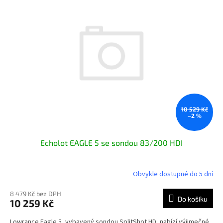
10 529 Kč
–2 %
Echolot EAGLE 5 se sondou 83/200 HDI
Obvykle dostupné do 5 dní
8 479 Kč bez DPH
Do košíku
10 259 Kč
Lowrance Eagle 5, vybavený sondou SplitShot HD, nabízí výjimečné