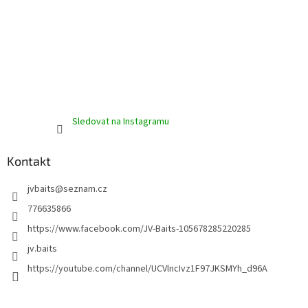
i
s
u
Sledovat na Instagramu
Kontakt
jvbaits
@
seznam.cz
776635866
https://www.facebook.com/JV-Baits-105678285220285
jv.baits
https://youtube.com/channel/UCVlncIvz1F97JKSMYh_d96A