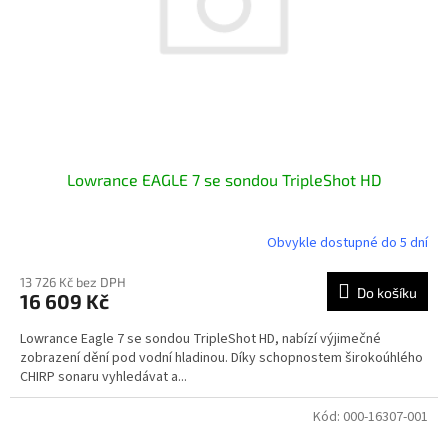
o
d
u
k
t
ů
Lowrance EAGLE 7 se sondou TripleShot HD
Obvykle dostupné do 5 dní
13 726 Kč bez DPH
Do košíku
16 609 Kč
Lowrance Eagle 7 se sondou TripleShot HD, nabízí výjimečné
zobrazení dění pod vodní hladinou. Díky schopnostem širokoúhlého
CHIRP sonaru vyhledávat a...
Kód:
000-16307-001