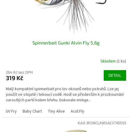
Spinnerbait Gunki Alvin Fly 5,6g
Skladem
(1 ks)
264 Kč bez DPH
DETAIL
319 Kč
Malý kompaktní spinnerbait pro lov okounů nebo pstruhů. Lze jej
použít ve stojaté i tekoucí vodě. Hodí se především k prozkoumání
zarostlých partií kolem břehu. Dokonale imituje...
UV Fry
Baby Chart
Tiny Alive
Acid Fly
Kód:
IRONCLAWSAE3745503