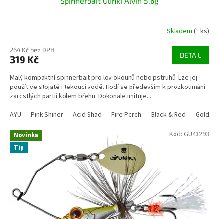
Spinnerbait Gunki Alvin 5,6g
Skladem
(1 ks)
264 Kč bez DPH
DETAIL
319 Kč
Malý kompaktní spinnerbait pro lov okounů nebo pstruhů. Lze jej
použít ve stojaté i tekoucí vodě. Hodí se především k prozkoumání
zarostlých partií kolem břehu. Dokonale imituje...
AYU
Pink Shiner
Acid Shad
Fire Perch
Black & Red
Gold Pe
Kód:
GU43293
Novinka
Tip