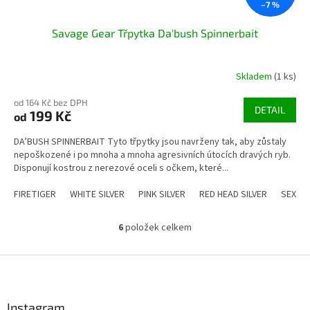
–7 %
Savage Gear Třpytka Da'bush Spinnerbait
Skladem
(1 ks)
od 164 Kč bez DPH
DETAIL
199 Kč
od
DA’BUSH SPINNERBAIT Tyto třpytky jsou navrženy tak, aby zůstaly
nepoškozené i po mnoha a mnoha agresivních útocích dravých ryb.
Disponují kostrou z nerezové oceli s očkem, které...
FIRETIGER
WHITE SILVER
PINK SILVER
RED HEAD SILVER
SEXY 
6
položek celkem
O
v
l
Z
á
á
d
p
a
a
Instagram