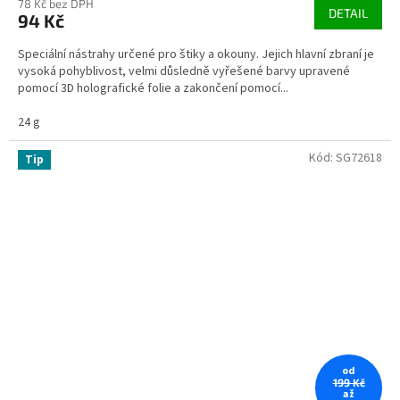
78 Kč bez DPH
DETAIL
94 Kč
Speciální nástrahy určené pro štiky a okouny. Jejich hlavní zbraní je
vysoká pohyblivost, velmi důsledně vyřešené barvy upravené
pomocí 3D holografické folie a zakončení pomocí...
24 g
Kód:
SG72618
Tip
od
199 Kč
až