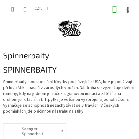
Přejít
NÁKUP
na
CZK
obsah
KOŠÍK
Spinnerbaity
SPINNERBAITY
Spinnerbaity jsou speciální třpytky pocházející z USA, kde je používají
při lovu štik a bassů v zarostlých vodách. Nástraha se vyznačuje dvěmi
rameny, kdy na jednom je záček s gumovou imitací a zátěží a na
druhém je rotační list. Třpytka je většinou vyzbrojena jednoháčkem.
Vyznačuje se schopností nezachytávat se v travách. V českých
podmínkách jde o účinnou nástrahu na štiky.
Saenger
Spinnerbait