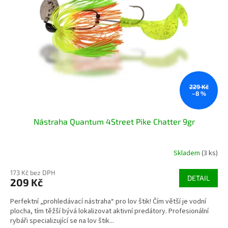
229 Kč
–8 %
Nástraha Quantum 4Street Pike Chatter 9gr
Skladem
(3 ks)
173 Kč bez DPH
DETAIL
209 Kč
Perfektní „prohledávací nástraha“ pro lov štik! Čím větší je vodní
plocha, tím těžší bývá lokalizovat aktivní predátory. Profesionální
rybáři specializující se na lov štik...