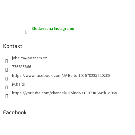
Sledovat na Instagramu
Kontakt
jvbaits
@
seznam.cz
776635866
https://www.facebook.com/JV-Baits-105678285220285
jv.baits
https://youtube.com/channel/UCVlncIvz1F97JKSMYh_d96A
Facebook