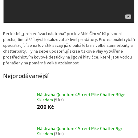
Perfektní „prohledávací nástraha“ pro lov štik! Čím větší je vodní
plocha, tím těžší bývá lokalizovat aktivní predátory. Profesionální rybáři
specializující se na lov štik sázejí již dlouhá léta na velké spinnerbaity a
chatterbaity. Ty na sebe upozorňují skrze tlakové vlny vytvářené
prostřednictvím kovové destičky na jigové hlavičce, které jsou vodou
přenášeny na poměrně velké vzdálenosti.
Nejprodávanější
Nástraha Quantum 4Street Pike Chatter 30gr
Skladem
(5 ks)
209 Kč
Nástraha Quantum 4Street Pike Chatter 9gr
Skladem
(3 ks)