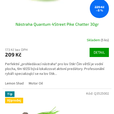
t
ů
229 Kč
–8 %
Nástraha Quantum 4Street Pike Chatter 30gr
Skladem
(5 ks)
173 Kč bez DPH
DETAIL
209 Kč
Perfektní „prohledávací nástraha“ pro lov štik! Čím větší je vodní
plocha, tím těžší bývá lokalizovat aktivní predátory. Profesionální
rybáři specializující se na lov štik...
Lemon Shad
Motor Oil
Kód:
Q3525002
Tip
Výprodej