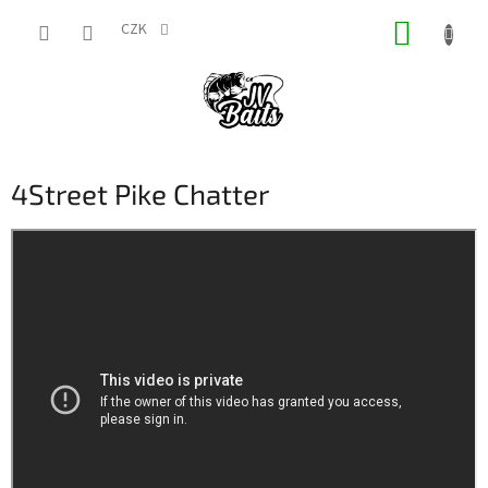
Přejít
NÁKUP
na
CZK
obsah
KOŠÍK
4Street Pike Chatter