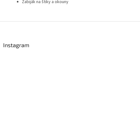
Zabiják na štiky a okouny
Z
á
p
a
Instagram
t
í