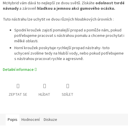
McHybrid vám dává to nejlepší ze dvou světů. Získáte
odolnost tvrdé
návnady
a zároveň
hladkou a jemnou akci gumového ocásku.
Tuto nástrahu lze uchytit ve dvou různých hloubkových úrovních :
Spodní kroužek zajistí pomalejší propad a pomůže nám, pokud
potřebujeme pracovat s nástrahou pomalu a chceme prochytat i
mělké oblasti.
Horní kroužek poskytuje rychlejší propad nástrahy- toto
uchycení zvolíme tedy na hlubší vody, nebo pokud potřebujeme
s nástrahou pracovat rychle a agresivně.
Detailní informace
ZEPTAT SE
HLÍDAT
SDÍLET
Popis
Hodnocení
Diskuze