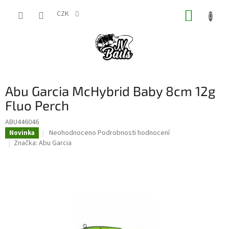
Přejít
NÁKUP
na
CZK
obsah
KOŠÍK
Abu Garcia McHybrid Baby 8cm 12g
Fluo Perch
ABU446046
Průměrné
Neohodnoceno
Podrobnosti hodnocení
Novinka
hodnocení
Značka:
Abu Garcia
produktu
je
0,0
z
5
hvězdiček.