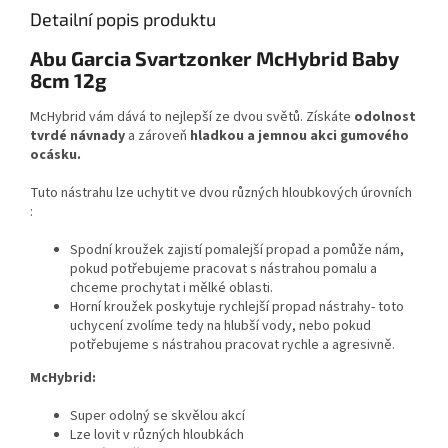
Detailní popis produktu
Abu Garcia Svartzonker McHybrid Baby
8cm 12g
McHybrid vám dává to nejlepší ze dvou světů. Získáte
odolnost
tvrdé návnady
a zároveň
hladkou a jemnou akci gumového
ocásku.
Tuto nástrahu lze uchytit ve dvou různých hloubkových úrovních
:
Spodní kroužek zajistí pomalejší propad a pomůže nám,
pokud potřebujeme pracovat s nástrahou pomalu a
chceme prochytat i mělké oblasti.
Horní kroužek poskytuje rychlejší propad nástrahy- toto
uchycení zvolíme tedy na hlubší vody, nebo pokud
potřebujeme s nástrahou pracovat rychle a agresivně.
McHybrid:
Super odolný se skvělou akcí
Lze lovit v různých hloubkách