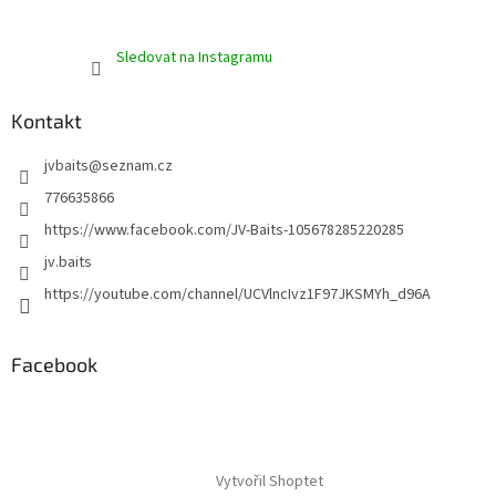
Sledovat na Instagramu
Kontakt
jvbaits
@
seznam.cz
776635866
https://www.facebook.com/JV-Baits-105678285220285
jv.baits
https://youtube.com/channel/UCVlncIvz1F97JKSMYh_d96A
Facebook
Vytvořil Shoptet