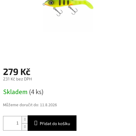
279 Kč
231 Kč bez DPH
Měrná
Skladem
(4 ks)
cena:
Můžeme doručit do:
11.8.2026
Přidat do košíku