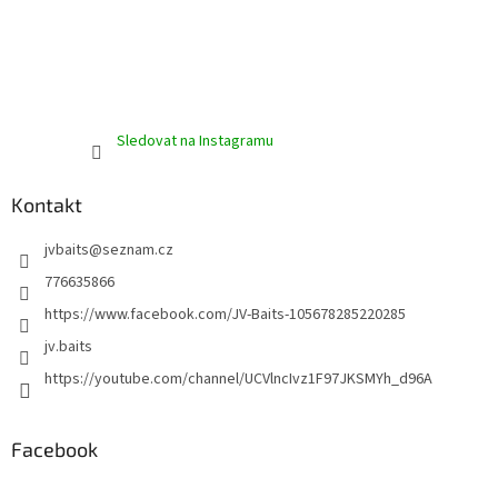
u
Sledovat na Instagramu
Kontakt
jvbaits
@
seznam.cz
776635866
https://www.facebook.com/JV-Baits-105678285220285
jv.baits
https://youtube.com/channel/UCVlncIvz1F97JKSMYh_d96A
Facebook