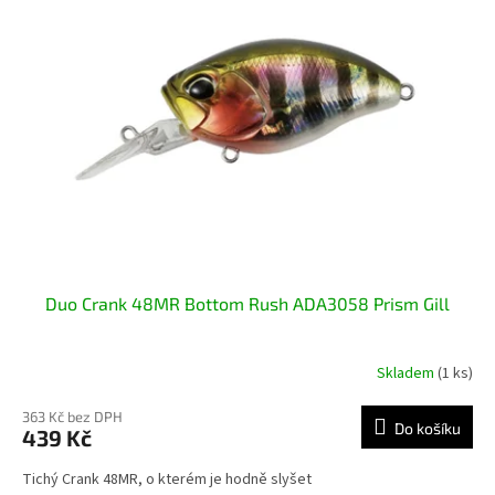
d
i
u
s
k
p
t
r
ů
o
d
u
k
t
ů
Duo Crank 48MR Bottom Rush ADA3058 Prism Gill
Skladem
(1 ks)
363 Kč bez DPH
Do košíku
439 Kč
Tichý Crank 48MR, o kterém je hodně slyšet