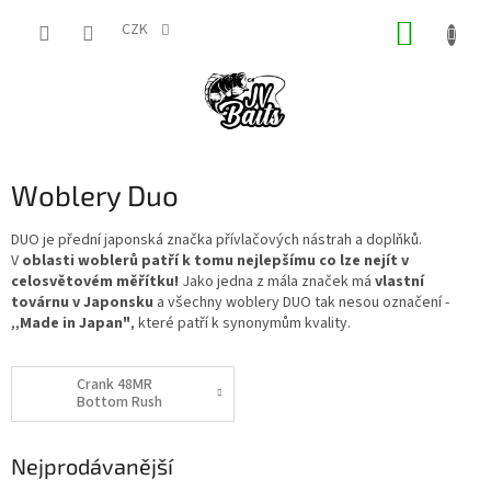
Přejít
NÁKUP
na
CZK
obsah
KOŠÍK
Woblery Duo
DUO je přední japonská značka přívlačových nástrah a doplňků.
V
oblasti woblerů patří k tomu nejlepšímu co lze nejít v
celosvětovém měřítku!
Jako jedna z mála značek má
vlastní
továrnu v Japonsku
a všechny woblery DUO tak nesou označení -
,,
Made in Japan"
, které patří k synonymům kvality.
Crank 48MR
Bottom Rush
Nejprodávanější