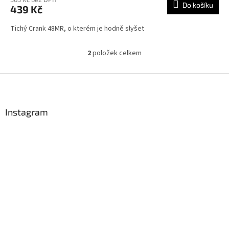
Do košíku
439 Kč
Tichý Crank 48MR, o kterém je hodně slyšet
2
položek celkem
O
v
l
Z
á
á
d
p
a
a
Instagram
c
t
í
í
p
r
v
k
y
v
ý
p
i
s