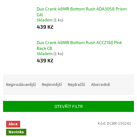
Duo Crank 48MR Bottom Rush ADA3058 Prism
Gill
Skladem
(1 ks)
439 Kč
Duo Crank 48MR Bottom Rush ACCZ160 Pink
Back CB
Skladem
(1 ks)
439 Kč
Ř
a
Nejprodávanější
Nejlevnější
Nejdražší
Abecedně
z
e
n
OTEVŘÍT FILTR
í
p
V
Kód:
DCBR-150242
r
Akce
ý
o
Novinka
p