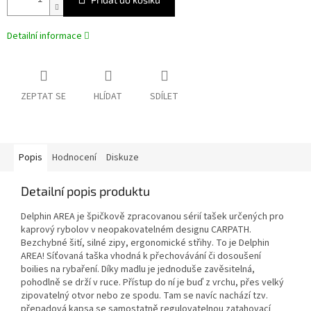
Detailní informace
ZEPTAT SE
HLÍDAT
SDÍLET
Popis
Hodnocení
Diskuze
Detailní popis produktu
Delphin AREA je špičkově zpracovanou sérií tašek určených pro
kaprový rybolov v neopakovatelném designu CARPATH.
Bezchybné šití, silné zipy, ergonomické střihy. To je Delphin
AREA! Síťovaná taška vhodná k přechovávání či dosoušení
boilies na rybaření. Díky madlu je jednoduše zavěsitelná,
pohodlně se drží v ruce. Přístup do ní je buď z vrchu, přes velký
zipovatelný otvor nebo ze spodu. Tam se navíc nachází tzv.
přepadová kapsa se samostatně regulovatelnou zatahovací