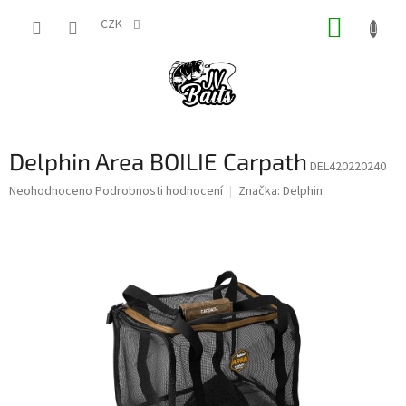
Přejít
NÁKUP
na
CZK
obsah
KOŠÍK
Delphin Area BOILIE Carpath
DEL420220240
Průměrné
Neohodnoceno
Podrobnosti hodnocení
Značka:
Delphin
hodnocení
produktu
je
0,0
z
5
hvězdiček.