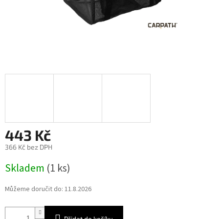
443 Kč
366 Kč bez DPH
Měrná
Skladem
(1 ks)
cena:
Můžeme doručit do:
11.8.2026
Přidat do košíku