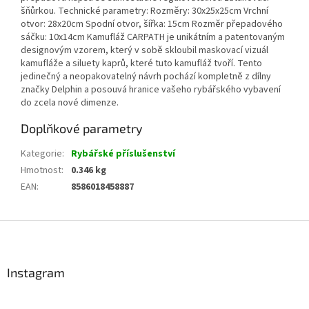
šňůrkou. Technické parametry: Rozměry: 30x25x25cm Vrchní
otvor: 28x20cm Spodní otvor, šířka: 15cm Rozměr přepadového
sáčku: 10x14cm Kamufláž CARPATH je unikátním a patentovaným
designovým vzorem, který v sobě skloubil maskovací vizuál
kamufláže a siluety kaprů, které tuto kamufláž tvoří. Tento
jedinečný a neopakovatelný návrh pochází kompletně z dílny
značky Delphin a posouvá hranice vašeho rybářského vybavení
do zcela nové dimenze.
Doplňkové parametry
Kategorie
:
Rybářské příslušenství
Hmotnost
:
0.346 kg
EAN
:
8586018458887
Z
á
p
a
Instagram
t
í