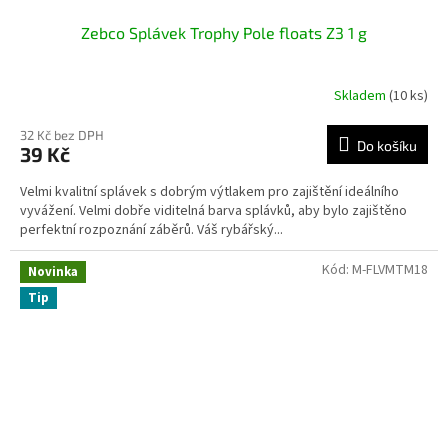
Zebco Splávek Trophy Pole floats Z3 1 g
Skladem
(10 ks)
32 Kč bez DPH
Do košíku
39 Kč
Velmi kvalitní splávek s dobrým výtlakem pro zajištění ideálního
vyvážení. Velmi dobře viditelná barva splávků, aby bylo zajištěno
perfektní rozpoznání záběrů. Váš rybářský...
Kód:
M-FLVMTM18
Novinka
Tip