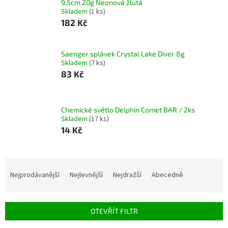
9,5cm 20g Neonová žlutá
Skladem
(1 ks)
182 Kč
Saenger splávek Crystal Lake Diver 8g
Skladem
(7 ks)
83 Kč
Chemické světlo Delphin Comet BAR / 2ks
Skladem
(17 ks)
14 Kč
Ř
a
Nejprodávanější
Nejlevnější
Nejdražší
Abecedně
z
e
n
OTEVŘÍT FILTR
í