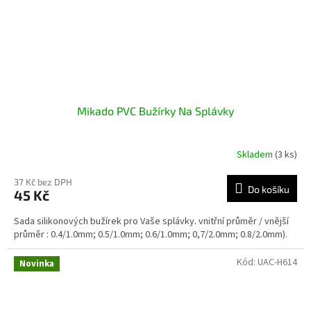
Mikado PVC Bužírky Na Splávky
Skladem
(3 ks)
37 Kč bez DPH
Do košíku
45 Kč
Sada silikonových bužírek pro Vaše splávky. vnitřní průměr / vnější
průměr : 0.4/1.0mm; 0.5/1.0mm; 0.6/1.0mm; 0,7/2.0mm; 0.8/2.0mm).
Kód:
UAC-H614
Novinka