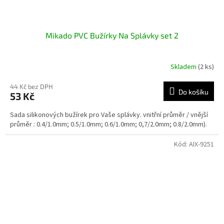
Mikado PVC Bužírky Na Splávky set 2
Skladem
(2 ks)
44 Kč bez DPH
Do košíku
53 Kč
Sada silikonových bužírek pro Vaše splávky. vnitřní průměr / vnější
průměr : 0.4/1.0mm; 0.5/1.0mm; 0.6/1.0mm; 0,7/2.0mm; 0.8/2.0mm).
Kód:
AIX-9251