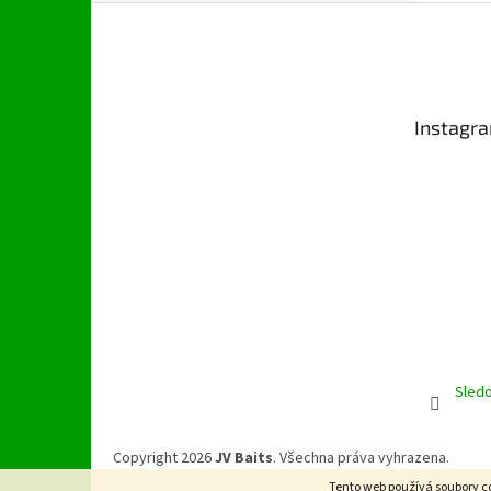
Z
á
p
a
t
Instagr
í
Sledo
Copyright 2026
JV Baits
. Všechna práva vyhrazena.
Tento web používá soubory co