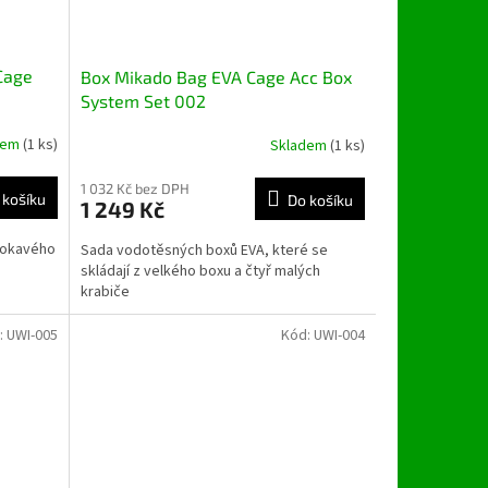
Cage
Box Mikado Bag EVA Cage Acc Box
System Set 002
dem
(1 ks)
Skladem
(1 ks)
1 032 Kč bez DPH
 košíku
Do košíku
1 249 Kč
mokavého
Sada vodotěsných boxů EVA, které se
skládají z velkého boxu a čtyř malých
krabiče
:
UWI-005
Kód:
UWI-004