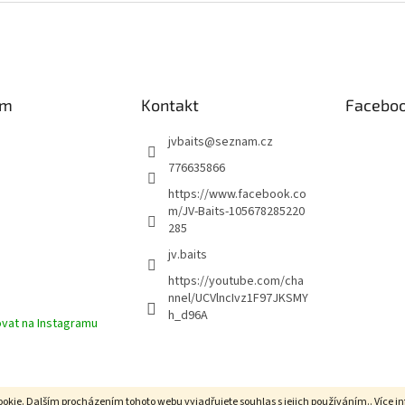
am
Kontakt
Facebo
jvbaits
@
seznam.cz
776635866
https://www.facebook.co
m/JV-Baits-105678285220
285
jv.baits
https://youtube.com/cha
nnel/UCVlncIvz1F97JKSMY
h_d96A
vat na Instagramu
okie. Dalším procházením tohoto webu vyjadřujete souhlas s jejich používáním.. Více i