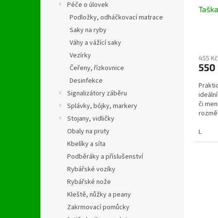
u
ů
Péče o úlovek
Tašk
k
Podložky, odháčkovací matrace
t
Saky na ryby
ů
Váhy a vážící saky
Vezírky
455 Kč
550
Čeřeny, řízkovnice
Desinfekce
Prakti
Signalizátory záběru
ideáln
či men
Splávky, bójky, markery
rozměr
Stojany, vidličky
vám um
Obaly na pruty
L
Kbelíky a síta
Podběráky a příslušenství
Rybářské vozíky
Rybářské nože
Kleště, nůžky a peany
Zakrmovací pomůcky