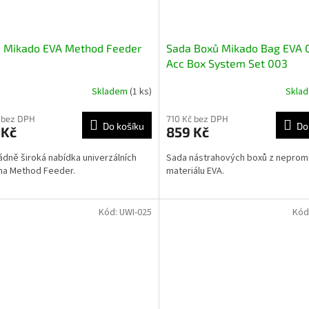
a Mikado EVA Method Feeder
Sada Boxů Mikado Bag EVA 
Acc Box System Set 003
Skladem
(1 ks)
Skla
 bez DPH
710 Kč bez DPH
Do košíku
Do
 Kč
859 Kč
dně široká nabídka univerzálních
Sada nástrahových boxů z nepro
na Method Feeder.
materiálu EVA.
Kód:
UWI-025
Kód