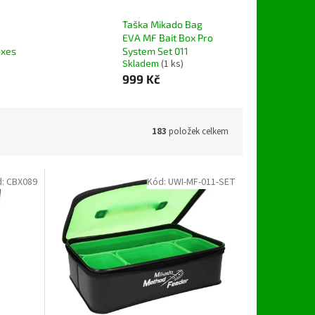
Taška Mikado Bag
EVA MF Bait Box Pro
oxes
System Set 011
Skladem
(1 ks)
999 Kč
183
položek celkem
d:
CBX089
Kód:
UWI-MF-011-SET