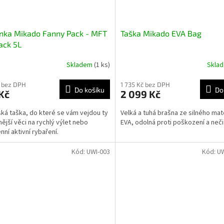
nka Mikado Fanny Pack - MFT
Taška Mikado EVA Bag
ack 5L
Skladem
(1 ks)
Skla
 bez DPH
1 735 Kč bez DPH
Do košíku
Do
Kč
2 099 Kč
ká taška, do které se vám vejdou ty
Velká a tuhá brašna ze silného mat
nější věci na rychlý výlet nebo
EVA, odolná proti poškození a neč
nní aktivní rybaření.
Kód:
UWI-003
Kód:
U