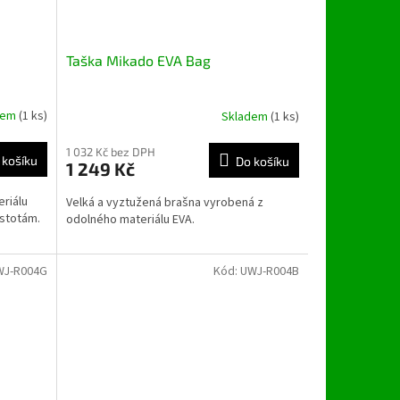
Taška Mikado EVA Bag
dem
(1 ks)
Skladem
(1 ks)
1 032 Kč bez DPH
 košíku
Do košíku
1 249 Kč
eriálu
Velká a vyztužená brašna vyrobená z
istotám.
odolného materiálu EVA.
WJ-R004G
Kód:
UWJ-R004B