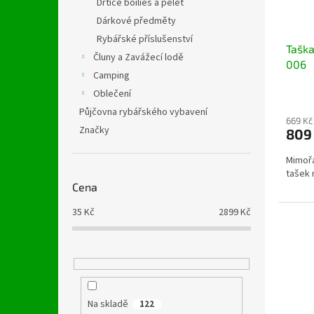
Drtiče boilies a pelet
Dárkové předměty
Rybářské příslušenství
Tašk
Čluny a Zavážecí lodě
006
Camping
Oblečení
Půjčovna rybářského vybavení
669 Kč
Značky
809
Mimořá
tašek 
Cena
35
Kč
2899
Kč
Na skladě
122