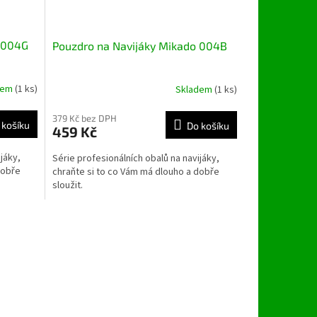
o 004G
Pouzdro na Navijáky Mikado 004B
dem
(1 ks)
Skladem
(1 ks)
379 Kč bez DPH
 košíku
Do košíku
459 Kč
jáky,
Série profesionálních obalů na navijáky,
dobře
chraňte si to co Vám má dlouho a dobře
sloužit.