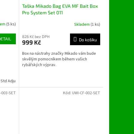
Taška Mikado Bag EVA MF Bait Box
Pro System Set 011
dem
(5 ks)
Skladem
(1 ks)
826 Kč bez DPH
DETAIL
Do košíku
999 Kč
Box na nástrahy značky Mikado vám bude
skvělým pomocníkem během vašich
rybářských výprav.
Std Adjustable box
-003-SET
Kód:
UWI-CF-002-SET