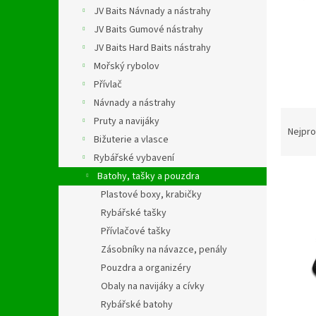
n
JV Baits Návnady a nástrahy
e
JV Baits Gumové nástrahy
l
JV Baits Hard Baits nástrahy
Mořský rybolov
Přívlač
Návnady a nástrahy
Ř
Pruty a navijáky
a
Nejpro
Bižuterie a vlasce
z
Rybářské vybavení
e
V
n
Batohy, tašky a pouzdra
ý
í
Plastové boxy, krabičky
p
p
Rybářské tašky
i
r
Přívlačové tašky
s
o
Zásobníky na návazce, penály
p
d
Pouzdra a organizéry
r
u
o
k
Obaly na navijáky a cívky
d
t
Rybářské batohy