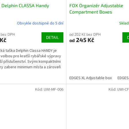
a Delphin CLASSA Handy
FOX Organizér Adjustable
Compartment Boxes
Obvykle dostupné do 5 dní
Skla
 bez DPH
od 202 Kč bez DPH
DETAIL
 Kč
245 Kč
od
cká taška Delphin Classa HANDY je
í volbou pro kratší rybářské výpravy
ší příslušenství. Svými kompaktními
y zabere minimum místa a zároveň
ožní...
EDGES XL Adjustable box
EDGES 
Kód:
UWI-MF-006
Kód:
UWI-CF