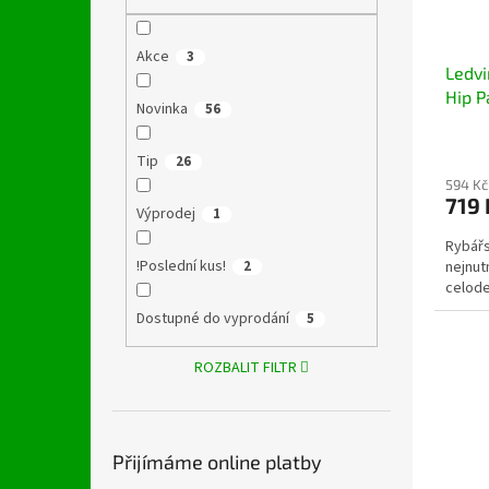
Akce
3
Ledvi
Hip P
Novinka
56
Tip
26
594 Kč
719 
Výprodej
1
Rybářs
!Poslední kus!
2
nejnut
celode
Dostupné do vyprodání
5
ROZBALIT FILTR
Přijímáme online platby