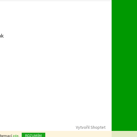
ok
Vytvořil Shoptet
nformací
zde
.
ROZUMÍM