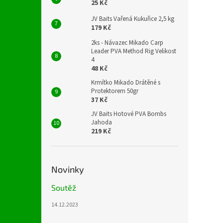
25 Kč
JV Baits Vařená Kukuřice 2,5 kg
179 Kč
2ks - Návazec Mikado Carp
Leader PVA Method Rig Velikost
4
48 Kč
Krmítko Mikado Drátěné s
Protektorem 50gr
37 Kč
JV Baits Hotové PVA Bombs
Jahoda
219 Kč
Novinky
Soutěž
14.12.2023