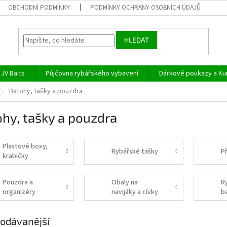
OBCHODNÍ PODMÍNKY
PODMÍNKY OCHRANY OSOBNÍCH ÚDAJŮ
HLEDAT
JV Baits
Půjčovna rybářského vybavení
Dárkové poukazy a Ku
Batohy, tašky a pouzdra
hy, tašky a pouzdra
Plastové boxy,
Rybářské tašky
P
krabičky
Pouzdra a
Obaly na
R
organizéry
navijáky a cívky
b
odávanější