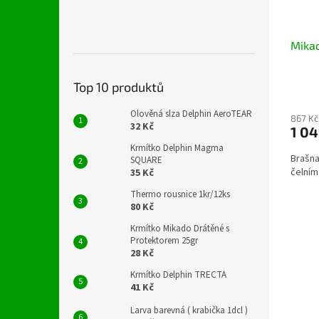
Mika
Top 10 produktů
Olověná slza Delphin AeroTEAR
867 Kč
32 Kč
1 04
Krmítko Delphin Magma
Brašna
SQUARE
čelní
35 Kč
Thermo rousnice 1kr/12ks
80 Kč
Krmítko Mikado Drátěné s
Protektorem 25gr
28 Kč
Krmítko Delphin TRECTA
41 Kč
Larva barevná ( krabička 1dcl )