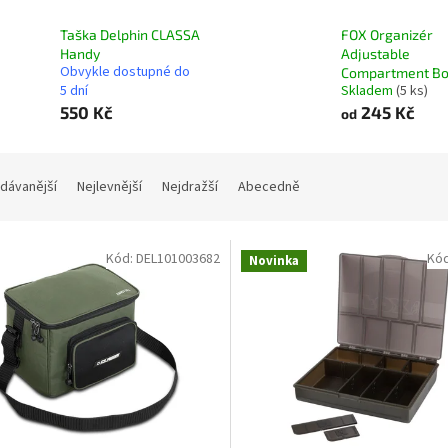
Taška Delphin CLASSA
FOX Organizér
Handy
Adjustable
Obvykle dostupné do
Compartment B
5 dní
Skladem
(5 ks)
550 Kč
245 Kč
od
dávanější
Nejlevnější
Nejdražší
Abecedně
Kód:
DEL101003682
Kó
Novinka