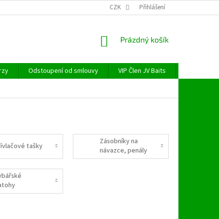
CZK
Přihlášení
NÁKUPNÍ
Prázdný košík
KOŠÍK
rzy
Odstoupení od smlouvy
VIP Člen JV Baits
OBECNÉ NAŘ
Zásobníky na
řívlačové tašky
návazce, penály
ybářské
atohy