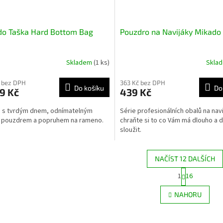
do Taška Hard Bottom Bag
Pouzdro na Navijáky Mikad
Skladem
(1 ks)
Skla
 bez DPH
363 Kč bez DPH
Do košíku
Do
9 Kč
439 Kč
 s tvrdým dnem, odnímatelným
Série profesionálních obalů na navi
m pouzdrem a popruhem na rameno.
chraňte si to co Vám má dlouho a 
sloužit.
NAČÍST 12 DALŠÍCH
S
1
16
O
t
r
v
NAHORU
á
l
n
á
k
d
o