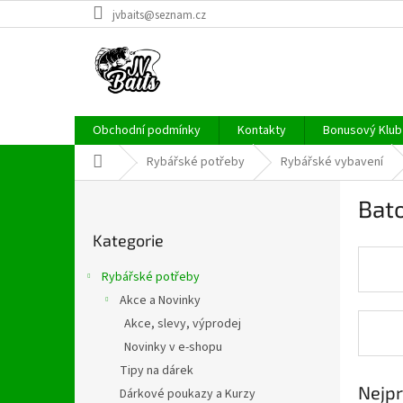
Přejít
jvbaits@seznam.cz
na
obsah
Obchodní podmínky
Kontakty
Bonusový Klub 
Domů
Rybářské potřeby
Rybářské vybavení
P
Bato
o
Přeskočit
s
Kategorie
kategorie
t
r
Rybářské potřeby
a
Akce a Novinky
n
Akce, slevy, výprodej
n
í
Novinky v e-shopu
p
Tipy na dárek
a
Nejpr
Dárkové poukazy a Kurzy