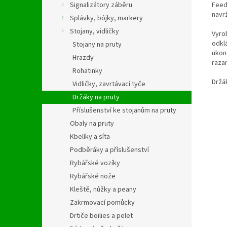
Feed
Signalizátory záběru
navr
Splávky, bójky, markery
Stojany, vidličky
Vyrob
odkl
Stojany na pruty
ukon
Hrazdy
raza
Rohatinky
Držá
Vidličky, zavrtávací tyče
Držáky na pruty
Příslušenství ke stojanům na pruty
Obaly na pruty
Kbelíky a síta
Podběráky a příslušenství
Rybářské vozíky
Rybářské nože
Kleště, nůžky a peany
Zakrmovací pomůcky
Drtiče boilies a pelet