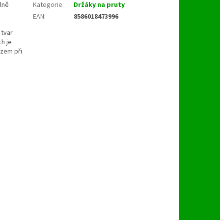
lně
Kategorie
:
Držáky na pruty
EAN
:
8586018473996
 tvar
h je
zem při