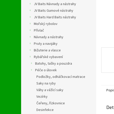
n
JV Baits Návnady a nástrahy
e
JV Baits Gumové nástrahy
l
JV Baits Hard Baits nástrahy
Mořský rybolov
Přívlač
Návnady a nástrahy
Pruty a navijáky
Bižuterie a vlasce
Rybářské vybavení
Batohy, tašky a pouzdra
Péče o úlovek
Podložky, odháčkovací matrace
Saky na ryby
Váhy a vážící saky
Popi
Vezírky
Čeřeny, řízkovnice
Det
Desinfekce