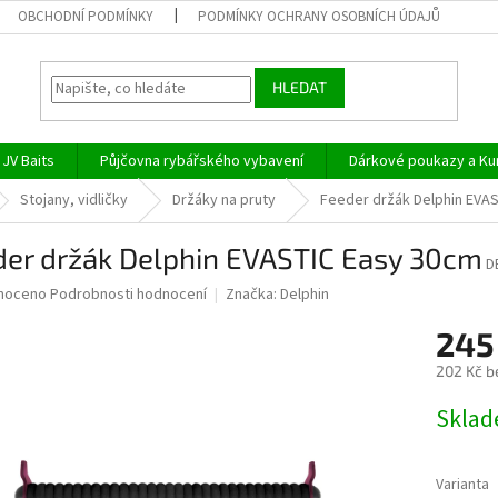
OBCHODNÍ PODMÍNKY
PODMÍNKY OCHRANY OSOBNÍCH ÚDAJŮ
HLEDAT
JV Baits
Půjčovna rybářského vybavení
Dárkové poukazy a Ku
Stojany, vidličky
Držáky na pruty
Feeder držák Delphin EVA
der držák Delphin EVASTIC Easy 30cm
D
né
noceno
Podrobnosti hodnocení
Značka:
Delphin
ní
245
u
202 Kč b
Měrná
Skla
cena:
ek.
Varianta