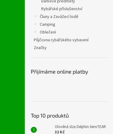
Dárkové předměty
Rybářské příslušenství
Čluny a Zavážecí lodě
Camping
Oblečení
Půjčovna rybářského vybavení
Značky
Přijímáme online platby
Top 10 produktů
Olověná slza Delphin AeroTEAR
32 Kč