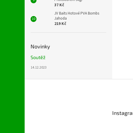
37 Kč
JV Baits Hotové PVA Bombs
Jahoda
219 Kč
Novinky
Soutěž
14.12.2023
Z
á
p
a
t
Instagr
í