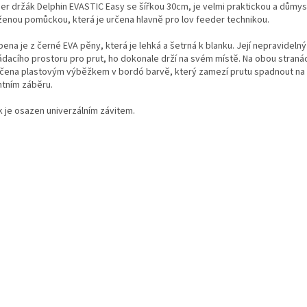
er držák Delphin EVASTIC Easy se šířkou 30cm, je velmi praktickou a důmys
ženou pomůckou, která je určena hlavně pro lov feeder technikou.
ena je z černé EVA pěny, která je lehká a šetrná k blanku. Její nepravidelný
ádacího prostoru pro prut, ho dokonale drží na svém místě. Na obou stranác
čena plastovým výběžkem v bordó barvě, který zamezí prutu spadnout na 
ntním záběru.
k je osazen univerzálním závitem.