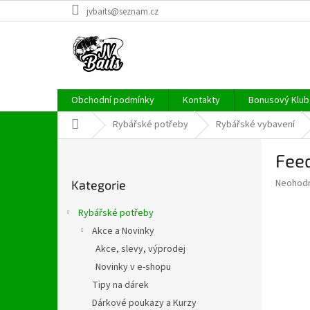
Přejít
jvbaits@seznam.cz
na
obsah
Obchodní podmínky
Kontakty
Bonusový Klub 
Domů
Rybářské potřeby
Rybářské vybavení
P
Fee
o
Přeskočit
s
Průměr
Neohod
Kategorie
kategorie
t
hodnoce
r
produkt
Rybářské potřeby
a
je
Akce a Novinky
0,0
n
z
Akce, slevy, výprodej
n
5
í
Novinky v e-shopu
hvězdič
p
Tipy na dárek
a
Dárkové poukazy a Kurzy