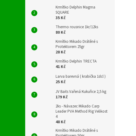
Krmítko Delphin Magma
SQUARE
35 Kč
Thermo rousnice 1kr/12ks
80 Kč
Krmítko Mikado Drátěné s
Protektorem 25gr
28 Kč
Krmítko Delphin TRECTA
41 Kč
Larva barevná ( krabička 1dcl )
25 Kč
JV Baits Vařená Kukuřice 2,5 kg
179 Kč
2ks - Návazec Mikado Carp
Leader PVA Method Rig Velikost
4
48 Kč
Krmítko Mikado Drátěné s
Protektorem 50gr