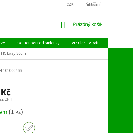
CZK
Přihlášení
NÁKUPNÍ
Prázdný košík
KOŠÍK
rzy
Odstoupení od smlouvy
VIP Člen JV Baits
OBECNÉ NAŘ
STIC Easy 30cm
EL101000466
 Kč
ez DPH
dem
(1 ks)