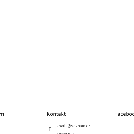
am
Kontakt
Facebo
jvbaits
@
seznam.cz